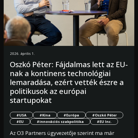
2026. április 1.
Oszkó Péter: Fájdalmas lett az EU-
nak a kontinens technológiai
lemaradása, ezért vették észre a
politikusok az európai
startupokat
#USA
#Kína
#Európa
#Oszkó Péter
#EU
#innovációs szakpolitika
#EU Inc.
Az O3 Partners ügyvezetője szerint ma már