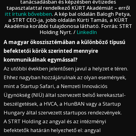
tanácsadásban és képzésben évtizedes
tapasztalattal rendelkező KÜRT Akadémiát – erről
itt írtunk bővebben
. A kép bal oldalán Balogh Petya,
a STRT CEO-ja, jobb oldalán Kürti Tamás, a KÜRT
Akadémia korábbi tulajdonosa látható. Forrás: STRT
Holding Nyrt. /
LinkedIn
A magyar ökoszisztémában a különböző típusú
befektetői körök szerinted mennyire
kommunikálnak egymással?
Az utóbbi években jelentősen javul a helyzet e téren.
Ehhez nagyban hozzájárulnak az olyan események,
mint a Startup Safari, a Nemzeti Innovációs
Ügynökség (NIÜ) által szervezett belső kerekasztal-
beszélgetések, a HVCA, a HunBAN vagy a Startup
Hungary által szervezett startupos rendezvények.
A STRT Holding az angyal és az intézményi
befektetők határán helyezhető el: angyal