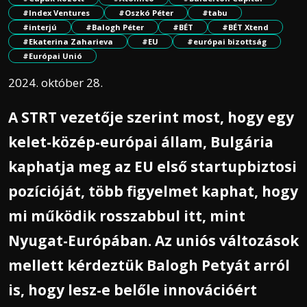
#Index Ventures
#Oszkó Péter
#tabu
#interjú
#Balogh Péter
#BÉT
#BÉT Xtend
#Ekaterina Zaharieva
#EU
#európai bizottság
#Európai Unió
2024. október 28.
A STRT vezetője szerint most, hogy egy
kelet-közép-európai állam, Bulgária
kaphatja meg az EU első startupbiztosi
pozícióját, több figyelmet kaphat, hogy
mi működik rosszabbul itt, mint
Nyugat-Európában. Az uniós változások
mellett kérdeztük Balogh Petyát arról
is, hogy lesz-e belőle innovációért