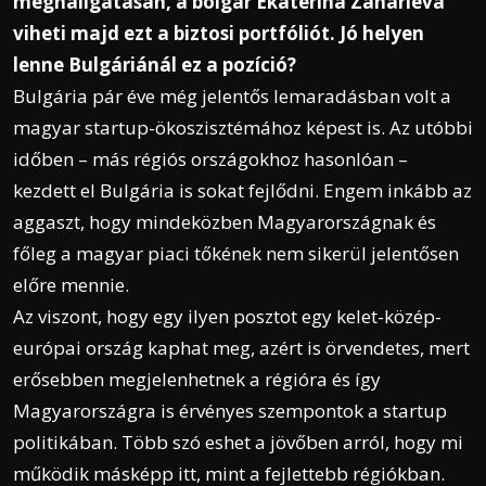
meghallgatásán, a bolgár Ekaterina Zaharieva
viheti majd ezt a biztosi portfóliót. Jó helyen
lenne Bulgáriánál ez a pozíció?
Bulgária pár éve még jelentős lemaradásban volt a
magyar startup-ökoszisztémához képest is. Az utóbbi
időben – más régiós országokhoz hasonlóan –
kezdett el Bulgária is sokat fejlődni. Engem inkább az
aggaszt, hogy mindeközben Magyarországnak és
főleg a magyar piaci tőkének nem sikerül jelentősen
előre mennie.
Az viszont, hogy egy ilyen posztot egy kelet-közép-
európai ország kaphat meg, azért is örvendetes, mert
erősebben megjelenhetnek a régióra és így
Magyarországra is érvényes szempontok a startup
politikában. Több szó eshet a jövőben arról, hogy mi
működik másképp itt, mint a fejlettebb régiókban.