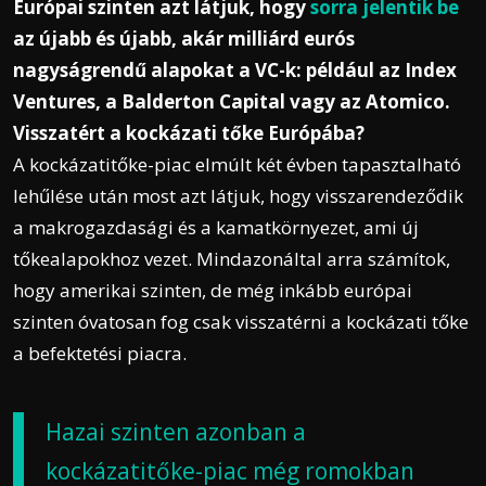
Európai szinten azt látjuk, hogy
sorra jelentik be
az újabb és újabb, akár milliárd eurós
nagyságrendű alapokat a VC-k: például az Index
Ventures, a Balderton Capital vagy az Atomico.
Visszatért a kockázati tőke Európába?
A kockázatitőke-piac elmúlt két évben tapasztalható
lehűlése után most azt látjuk, hogy visszarendeződik
a makrogazdasági és a kamatkörnyezet, ami új
tőkealapokhoz vezet. Mindazonáltal arra számítok,
hogy amerikai szinten, de még inkább európai
szinten óvatosan fog csak visszatérni a kockázati tőke
a befektetési piacra.
Hazai szinten azonban a
kockázatitőke-piac még romokban