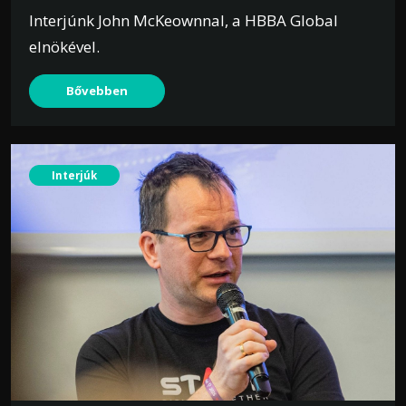
Interjúnk John McKeownnal, a HBBA Global
elnökével.
Bővebben
Interjúk