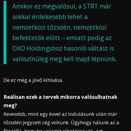
Amikor ez megvalósul, a STRT már
sokkal érdekesebb lehet a
nemzetközi tőzsdén, nemzetközi
befektetők előtt – emiatt pedig az
OXO Holdingshoz hasonló váltást is
valószínűleg meg kell majd lépnünk.
De ez még a jövő kihívása.
Reálisan ezek a tervek mikorra valósulhatnak
meg?
Kevesebb, mint egy évvel az indulásunk után már
tőzsdén jegyzett cég voltunk. Úgyhogy nálunk az a
filozófia, hogy ha valamit elhatározunk, azt