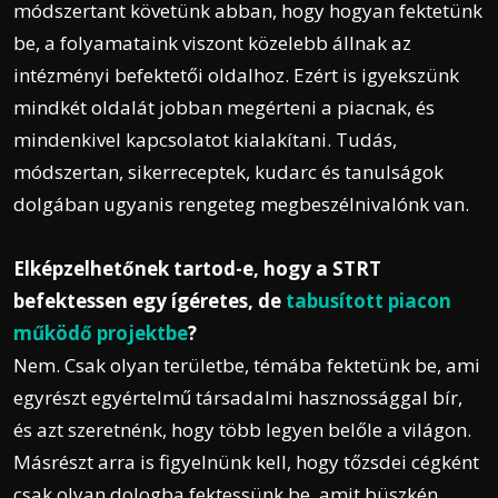
módszertant követünk abban, hogy hogyan fektetünk
be, a folyamataink viszont közelebb állnak az
intézményi befektetői oldalhoz. Ezért is igyekszünk
mindkét oldalát jobban megérteni a piacnak, és
mindenkivel kapcsolatot kialakítani. Tudás,
módszertan, sikerreceptek, kudarc és tanulságok
dolgában ugyanis rengeteg megbeszélnivalónk van.
Elképzelhetőnek tartod-e, hogy a STRT
befektessen egy ígéretes, de
tabusított piacon
működő projektbe
?
Nem. Csak olyan területbe, témába fektetünk be, ami
egyrészt egyértelmű társadalmi hasznossággal bír,
és azt szeretnénk, hogy több legyen belőle a világon.
Másrészt arra is figyelnünk kell, hogy tőzsdei cégként
csak olyan dologba fektessünk be, amit büszkén