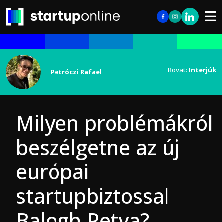
Rovat:
Interjúk
Petróczi Rafael
Milyen problémákról
beszélgetne az új
európai
startupbiztossal
Balogh Petya?