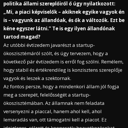
politika állami szereplőiről ő úgy nyilatkozott:
„Mi, a piaci képviselők – akiknek egyike vagyok én
is – vagyunk az állandóak, és ők a változók. Ezt be
kéne egyszer látni.” Te is egy ilyen állandónak
tartod magad?
Az utóbbi évtizedem javarészt a startup-
ökoszisztémáról szólt, és úgy tervezem, hogy a
következő pár évtizedem is erről fog szólni. Remélem,
hogy stabil és értékrendileg is konzisztens szereplője
vagyok és leszek a szektornak.
Az fontos persze, hogy a mindenkori állam jól fogja
meg a szerepét, felelősségét a startup-
ökoszisztémában. Az államnak nem feladata
versenyezni a piaccal, hanem ahol kell, ahol
lemaradás van, ott támogatni kell a piacot. Ez
ideiglenes, célzott és kooperatív beavatkozásokat