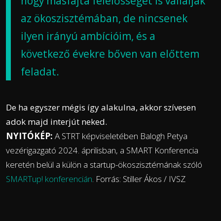
hogy másfajta felelősséget is vállaljak
az ökoszisztémában, de nincsenek
ilyen irányú ambícióim, és a
következő évekre bőven van előttem
feladat.
De ha egyszer mégis így alakulna, akkor szívesen
adok majd interjút neked.
NYITÓKÉP:
A STRT képviseletében Balogh Petya
vezérigazgató 2024. áprilisban, a SMART Konferencia
keretén belül a külön a startup-ökoszisztémának szóló
SMARTup! konferencián
. Forrás: Stiller Ákos / IVSZ