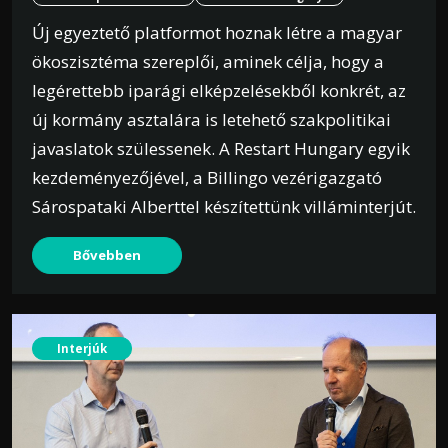
Új egyeztető platformot hoznak létre a magyar
ökoszisztéma szereplői, aminek célja, hogy a
legérettebb iparági elképzelésekből konkrét, az
új kormány asztalára is letehető szakpolitikai
javaslatok szülessenek. A Restart Hungary egyik
kezdeményezőjével, a Billingo vezérigazgató
Sárospataki Alberttel készítettünk villáminterjút.
Bővebben
Interjúk