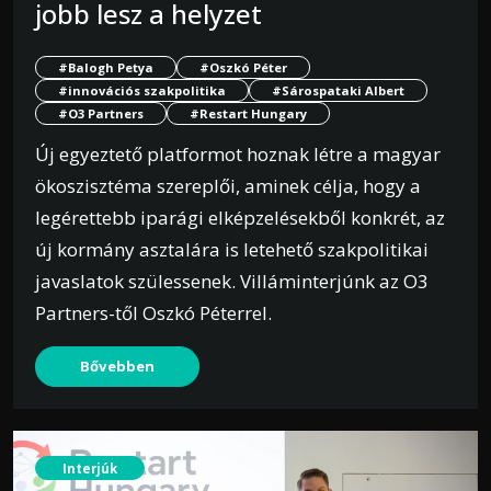
jobb lesz a helyzet
#Balogh Petya
#Oszkó Péter
#innovációs szakpolitika
#Sárospataki Albert
#O3 Partners
#Restart Hungary
Új egyeztető platformot hoznak létre a magyar
ökoszisztéma szereplői, aminek célja, hogy a
legérettebb iparági elképzelésekből konkrét, az
új kormány asztalára is letehető szakpolitikai
javaslatok szülessenek. Villáminterjúnk az O3
Partners-től Oszkó Péterrel.
Bővebben
Interjúk