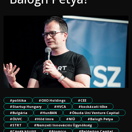
#politika
#OXO Holdings
#CEE
#Startup Hungary
#HVCA
#kockázati tőke
#Bulgária
#HunBAN
#Óbuda Uni Venture Capital
#ÓUVC
#Hild Imre
#NIÜ
#Balogh Petya
#STRT
#Nemzeti Innovációs Ügynökség
#Cápák között
#Atomico
#Balderton Capital