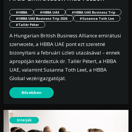
#HBBA
#HBBA UAE
#HBBA UAE Business Trip
#HBBA UAE Business Trip 2026
#Susanna Toth Lee
#Tallér Péter
A Hungarian British Business Alliance emirátusi
szervezete, a HBBA UAE pont ezt szeretné
bizonyítani a februári üzleti utazásával – ennek
apropóján kérdeztük dr. Tallér Pétert, a HBBA
UAE, valamint Susanna Toth Leet, a HBBA
Global vezérigazgatóját.
Bővebben
Interjúk