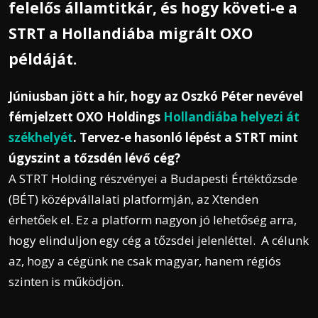
felelős államtitkár, és hogy követi-e a
STRT a Hollandiába migrált OXO
példáját.
Júniusban jött a hír, hogy az Oszkó Péter nevével
fémjelzett OXO Holdings
Hollandiába helyezi át
székhelyét
. Tervez-e hasonló lépést a STRT mint
úgyszint a tőzsdén lévő cég?
A STRT Holding részvényei a Budapesti Értéktőzsde
(BÉT) középvállalati platformján, az Xtenden
érhetőek el. Ez a platform nagyon jó lehetőség arra,
hogy elinduljon egy cég a tőzsdei jelenléttel.
A célunk
az, hogy a cégünk ne csak magyar, hanem régiós
szinten is működjön.