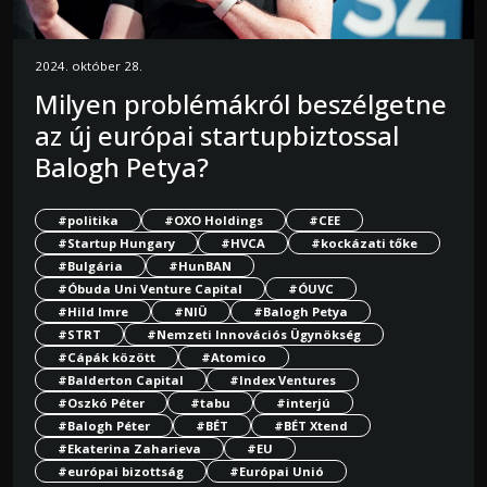
2024. október 28.
Milyen problémákról beszélgetne
az új európai startupbiztossal
Balogh Petya?
#politika
#OXO Holdings
#CEE
#Startup Hungary
#HVCA
#kockázati tőke
#Bulgária
#HunBAN
#Óbuda Uni Venture Capital
#ÓUVC
#Hild Imre
#NIÜ
#Balogh Petya
#STRT
#Nemzeti Innovációs Ügynökség
#Cápák között
#Atomico
#Balderton Capital
#Index Ventures
#Oszkó Péter
#tabu
#interjú
#Balogh Péter
#BÉT
#BÉT Xtend
#Ekaterina Zaharieva
#EU
#európai bizottság
#Európai Unió