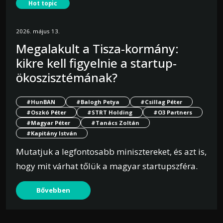
Hot topic
2026. május 13.
Megalakult a Tisza-kormány:
kikre kell figyelnie a startup-
ökoszisztémának?
#HunBAN
#Balogh Petya
#Csillag Péter
#Oszkó Péter
#STRT Holding
#O3 Partners
#Magyar Péter
#Tanács Zoltán
#Kapitány István
Mutatjuk a legfontosabb minisztereket, és azt is,
hogy mit várhat tőlük a magyar startupszféra.
Bővebben