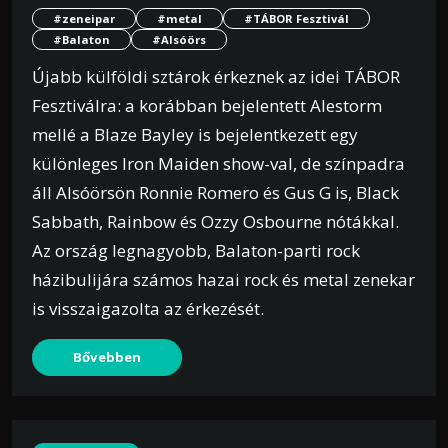
#zeneipar
#metal
#TÁBOR Fesztivál
#Balaton
#Alsóörs
Újabb külföldi sztárok érkeznek az idei TÁBOR
Fesztiválra: a korábban bejelentett Alestorm
mellé a Blaze Bayley is bejelentkezett egy
különleges Iron Maiden show-val, de színpadra
áll Alsóörsön Ronnie Romero és Gus G is, Black
Sabbath, Rainbow és Ozzy Osbourne nótákkal.
Az ország legnagyobb, Balaton-parti rock
házibulijára számos hazai rock és metal zenekar
is visszaigazolta az érkezését.
Bővebben