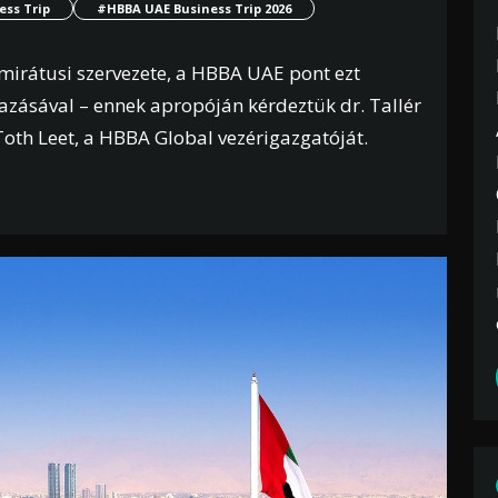
ss Trip
#HBBA UAE Business Trip 2026
emirátusi szervezete, a HBBA UAE pont ezt
utazásával – ennek apropóján kérdeztük dr. Tallér
oth Leet, a HBBA Global vezérigazgatóját.