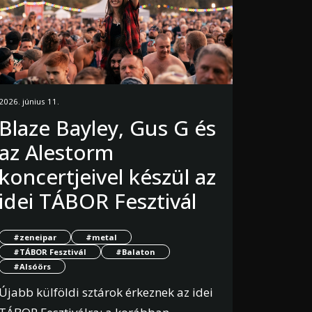
2026. június 11.
Blaze Bayley, Gus G és
az Alestorm
koncertjeivel készül az
idei TÁBOR Fesztivál
#zeneipar
#metal
#TÁBOR Fesztivál
#Balaton
#Alsóörs
Újabb külföldi sztárok érkeznek az idei