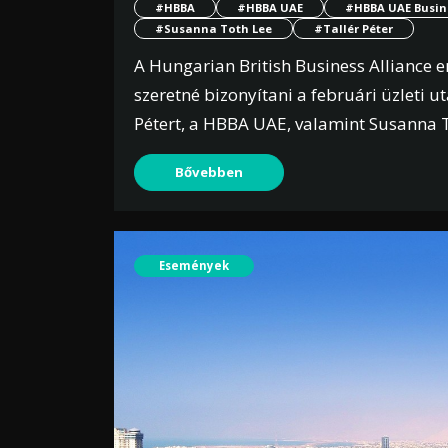
#HBBA
#HBBA UAE
#HBBA UAE Busine
#Susanna Toth Lee
#Tallér Péter
A Hungarian British Business Alliance 
szeretné bizonyítani a februári üzleti 
Pétert, a HBBA UAE, valamint Susanna T
Bővebben
Események