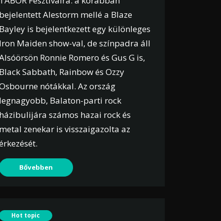
TÁBOR Fesztiválra: a korábban
bejelentett Alestorm mellé a Blaze
Bayley is bejelentkezett egy különleges
Iron Maiden show-val, de színpadra áll
Alsóörsön Ronnie Romero és Gus G is,
Black Sabbath, Rainbow és Ozzy
Osbourne nótákkal. Az ország
legnagyobb, Balaton-parti rock
házibulijára számos hazai rock és
metal zenekar is visszaigazolta az
érkezését.
Bővebben
Hot topic