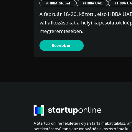
#HBBA Global
#HBBA UAE
#HBBA UAE
A február 18-20. közötti, első HBBA UAE
vállalkozásokat a helyi kapcsolatok kié
megteremtésében.
Bővebben
A Startup online felületein olyan tartalmakat találsz, 
betekintést nyújtanak az innovációs ökoszisztéma kul