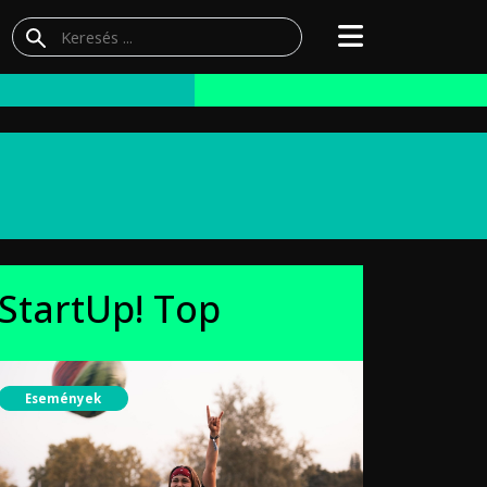
StartUp! Top
Események