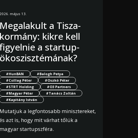
2026. május 13.
Megalakult a Tisza-
kormány: kikre kell
figyelnie a startup-
ökoszisztémának?
#HunBAN
#Balogh Petya
#Csillag Péter
#Oszkó Péter
#STRT Holding
#O3 Partners
#Magyar Péter
#Tanács Zoltán
#Kapitány István
Mutatjuk a legfontosabb minisztereket,
és azt is, hogy mit várhat tőlük a
magyar startupszféra.