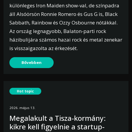
különleges Iron Maiden show-val, de színpadra
áll Alsóörsön Ronnie Romero és Gus G is, Black
Sabbath, Rainbow és Ozzy Osbourne nótákkal.
Az ország legnagyobb, Balaton-parti rock
házibulijára számos hazai rock és metal zenekar
is visszaigazolta az érkezését.
Bővebben
Hot topic
2026. május 13.
Megalakult a Tisza-kormány:
kikre kell figyelnie a startup-