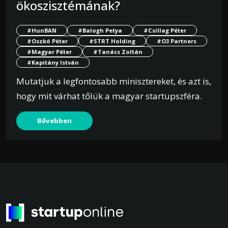
ökoszisztémának?
#HunBAN
#Balogh Petya
#Csillag Péter
#Oszkó Péter
#STRT Holding
#O3 Partners
#Magyar Péter
#Tanács Zoltán
#Kapitány István
Mutatjuk a legfontosabb minisztereket, és azt is,
hogy mit várhat tőlük a magyar startupszféra.
Bővebben