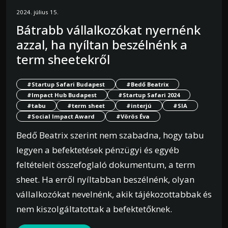
2024. július 15.
Bátrabb vállalkozókat nyernénk
azzal, ha nyíltan beszélnénk a
term sheetekről
#Startup Safari Budapest
#Bedő Beatrix
#Impact Hub Budapest
#Startup Safari 2024
#tabu
#term sheet
#interjú
#SIA
#Social Impact Award
#Vörös Éva
Bedő Beatrix szerint nem szabadna, hogy tabu
legyen a befektetések pénzügyi és egyéb
feltételeit összefoglaló dokumentum, a term
sheet. Ha erről nyíltabban beszélnénk, olyan
vállalkozókat nevelnénk, akik tájékozottabbak és
nem kiszolgáltatottak a befektetőknek.