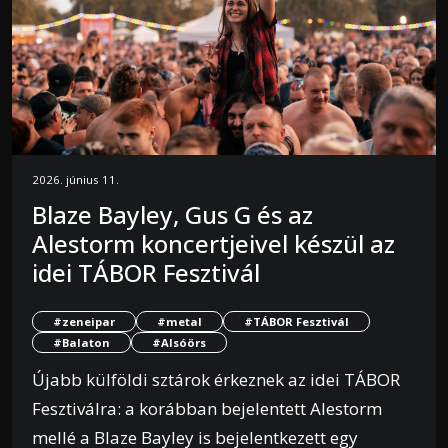
2026. június 11.
Blaze Bayley, Gus G és az
Alestorm koncertjeivel készül az
idei TÁBOR Fesztivál
#zeneipar
#metal
#TÁBOR Fesztivál
#Balaton
#Alsóörs
Újabb külföldi sztárok érkeznek az idei TÁBOR
Fesztiválra: a korábban bejelentett Alestorm
mellé a Blaze Bayley is bejelentkezett egy