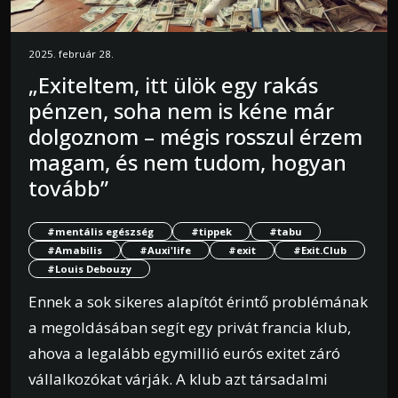
2025. február 28.
„Exiteltem, itt ülök egy rakás
pénzen, soha nem is kéne már
dolgoznom – mégis rosszul érzem
magam, és nem tudom, hogyan
tovább”
#mentális egészség
#tippek
#tabu
#Amabilis
#Auxi'life
#exit
#Exit.Club
#Louis Debouzy
Ennek a sok sikeres alapítót érintő problémának
a megoldásában segít egy privát francia klub,
ahova a legalább egymillió eurós exitet záró
vállalkozókat várják. A klub azt társadalmi