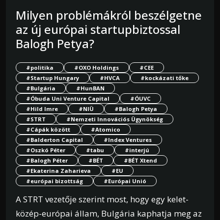
Milyen problémákról beszélgetne
az új európai startupbiztossal
Balogh Petya?
#politika
#OXO Holdings
#CEE
#Startup Hungary
#HVCA
#kockázati tőke
#Bulgária
#HunBAN
#Óbuda Uni Venture Capital
#ÓUVC
#Hild Imre
#NIÜ
#Balogh Petya
#STRT
#Nemzeti Innovációs Ügynökség
#Cápák között
#Atomico
#Balderton Capital
#Index Ventures
#Oszkó Péter
#tabu
#interjú
#Balogh Péter
#BÉT
#BÉT Xtend
#Ekaterina Zaharieva
#EU
#európai bizottság
#Európai Unió
A STRT vezetője szerint most, hogy egy kelet-
közép-európai állam, Bulgária kaphatja meg az