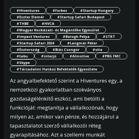
#Hiventures
#forbes
#Startup Hungary
#Eszter Elemér
#Startup Safari Budapest
#THBE
#HVCA
#Magyar Kockázati- és Magántőke Egyesület
#Impact Ventures
#Balogh Petya
#STRT
#Startup Safari 2024
#Langmár Péter
#Észtország
#Biás Csongor
#vita
#tabu
#interjú
#Almotive
#PBG FMC
#Skype
#Társadalmi Hatású Befektetők Egyesülete
Az angyalbefektető szerint a Hiventures egy, a
nemzetközi gyakorlatban szokványos
gazdaságélénkítő eszköz, ami betölti a
funkcióját: megtanítja a vállalkozónak, hogy
milyen az, amikor van pénze, és hozzájárul a
tapasztalatot szerző vállalkozói réteg
gyarapításához. Azt a szellemi munkát