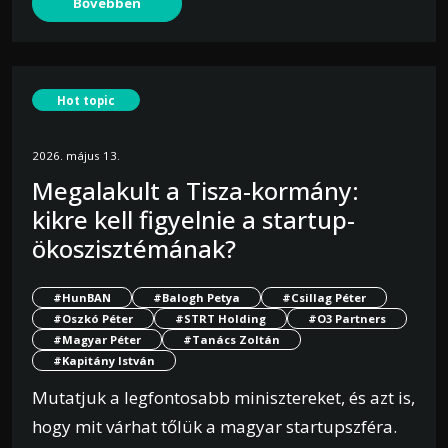
Bővebben
Hot topic
2026. május 13.
Megalakult a Tisza-kormány:
kikre kell figyelnie a startup-
ökoszisztémának?
#HunBAN
#Balogh Petya
#Csillag Péter
#Oszkó Péter
#STRT Holding
#O3 Partners
#Magyar Péter
#Tanács Zoltán
#Kapitány István
Mutatjuk a legfontosabb minisztereket, és azt is,
hogy mit várhat tőlük a magyar startupszféra.