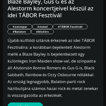
Blaze Bayley, Gus G és az
Alestorm koncertjeivel készül az
idei TÁBOR Fesztivál
#zeneipar
#metal
#TÁBOR Fesztivál
#Balaton
#Alsóörs
Újabb külföldi sztárok érkeznek az idei TÁBOR
Fesztiválra: a korábban bejelentett Alestorm
mellé a Blaze Bayley is bejelentkezett egy
különleges Iron Maiden show-val, de színpadra
áll Alsóörsön Ronnie Romero és Gus G is, Black
Sabbath, Rainbow és Ozzy Osbourne nótákkal.
Az ország legnagyobb, Balaton-parti rock
házibulijára számos hazai rock és metal zenekar
is visszaigazolta az érkezését.