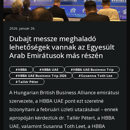
2026. január 26.
Dubajt messze meghaladó
lehetőségek vannak az Egyesült
Arab Emirátusok más részén
#HBBA
#HBBA UAE
#HBBA UAE Business Trip
#HBBA UAE Business Trip 2026
#Susanna Toth Lee
#Tallér Péter
A Hungarian British Business Alliance emirátusi
szervezete, a HBBA UAE pont ezt szeretné
bizonyítani a februári üzleti utazásával – ennek
apropóján kérdeztük dr. Tallér Pétert, a HBBA
UAE, valamint Susanna Toth Leet, a HBBA