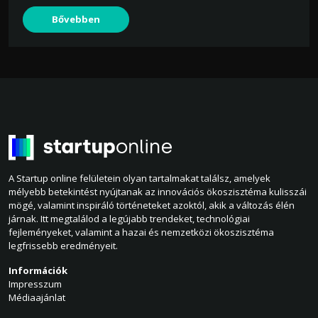
Bővebben
A Startup online felületein olyan tartalmakat találsz, amelyek
mélyebb betekintést nyújtanak az innovációs ökoszisztéma kulisszái
mögé, valamint inspiráló történeteket azoktól, akik a változás élén
járnak. Itt megtalálod a legújabb trendeket, technológiai
fejleményeket, valamint a hazai és nemzetközi ökoszisztéma
legfrissebb eredményeit.
Információk
Impresszum
Médiaajánlat