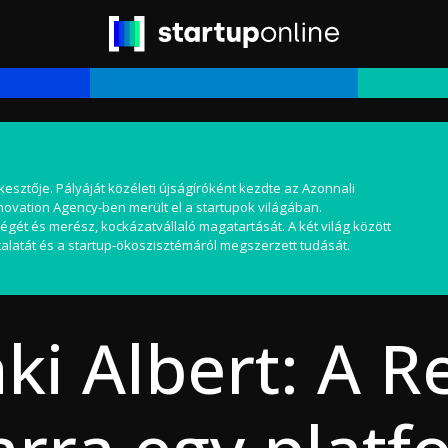
kesztője. Pályáját közéleti újságíróként kezdte az Azonnali
nnovation Agency-ben merült el a startupok világában.
égét és merész, kockázatvállaló magatartását. A két világ között
alatát és a startup-ökoszisztémáról megszerzett tudását.
ki Albert: A R