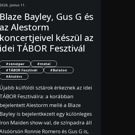
2026. június 11.
Blaze Bayley, Gus G és
az Alestorm
koncertjeivel készül az
idei TÁBOR Fesztivál
#zeneipar
#metal
#TÁBOR Fesztivál
#Balaton
#Alsóörs
Újabb külföldi sztárok érkeznek az idei
TÁBOR Fesztiválra: a korábban
bejelentett Alestorm mellé a Blaze
Bayley is bejelentkezett egy különleges
Iron Maiden show-val, de színpadra áll
Alsóörsön Ronnie Romero és Gus G is,