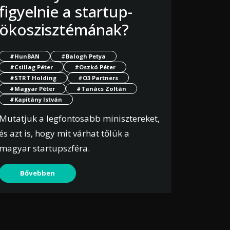
figyelnie a startup-
ökoszisztémának?
#HunBAN
#Balogh Petya
#Csillag Péter
#Oszkó Péter
#STRT Holding
#O3 Partners
#Magyar Péter
#Tanács Zoltán
#Kapitány István
Mutatjuk a legfontosabb minisztereket,
és azt is, hogy mit várhat tőlük a
magyar startupszféra.
Bővebben