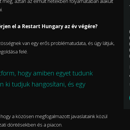
olt meg, aztán az elmúlt hetekben folyamatában alakult
i.
rjen el a Restart Hungary az év végére?
zösségnek van egy erős problématudata, és úgy látjuk,
goldása felé.
atform, hogy amiben egyet tudunk
n ki tudjuk hangosítani, és egy
, hogy a közösen megfogalmazott javaslataink közül
zati döntésekben és a piacon.