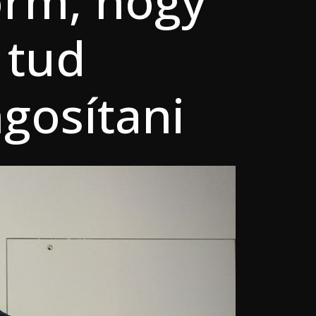
orm, hogy
 tud
ngosítani