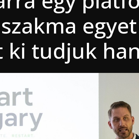
rra egy platf
 szakma egyet
t ki tudjuk ha