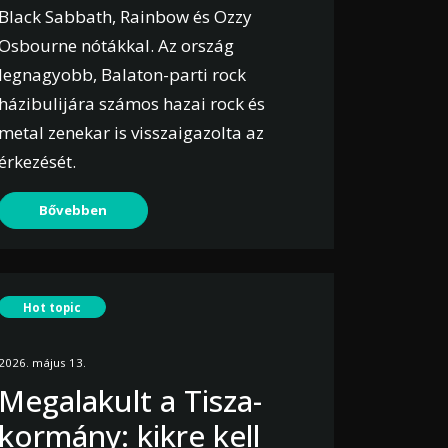
Black Sabbath, Rainbow és Ozzy
Osbourne nótákkal. Az ország
legnagyobb, Balaton-parti rock
házibulijára számos hazai rock és
metal zenekar is visszaigazolta az
érkezését.
Bővebben
Hot topic
2026. május 13.
Megalakult a Tisza-
kormány: kikre kell