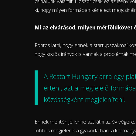
csináljunk valamit. Először csak ez az igény v
ki, hogy milyen formában kéne ezt megcsináln
Mi az elvárásod, milyen mérföldkövet é
Fontos látni, hogy ennek a startupszakmai kö
hogy közös irányok is vannak a problémák me
A Restart Hungary arra egy pl
érteni, azt a megfelelő formába
közösségként megjeleníteni.
Ennek mentén jó lenne azt látni az év végére
több is megjelenik a gyakorlatban, a kormány