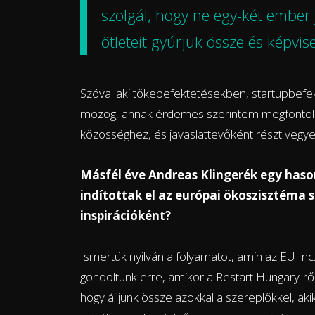
szolgál, hogy ne egy-két ember 
ötleteit gyúrjuk össze és képvise
Szóval aki tőkebefektetésekben, startupbefe
mozog, annak érdemes szerintem megfontoln
közösséghez, és javaslattevőként részt veg
Másfél éve Andreas Klingerék egy haso
indítottak el az európai ökoszisztéma 
inspirációként?
Ismertük nyilván a folyamatot, amin az EU In
gondoltunk erre, amikor a Restart Hungary-ről 
hogy álljunk össze azokkal a szereplőkkel, a