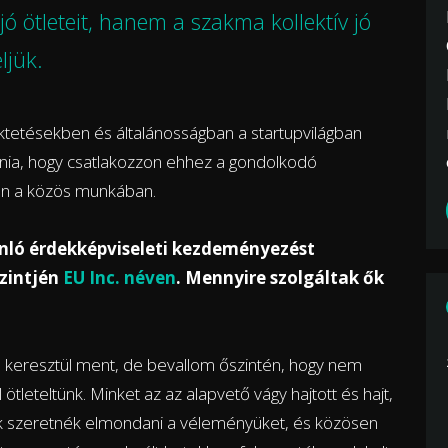
jó ötleteit, hanem a szakma kollektív jó
ljük.
ktetésekben és általánosságban a startupvilágban
ia, hogy csatlakozzon ehhez a gondolkodó
yen a közös munkában.
nló érdekképviseleti kezdeményezést
szintjén
EU Inc. néven
. Mennyire szolgáltak ők
c. keresztül ment, de bevallom őszintén, hogy nem
ötleteltünk. Minket az az alapvető vágy hajtott és hajt,
kik szeretnék elmondani a véleményüket, és közösen