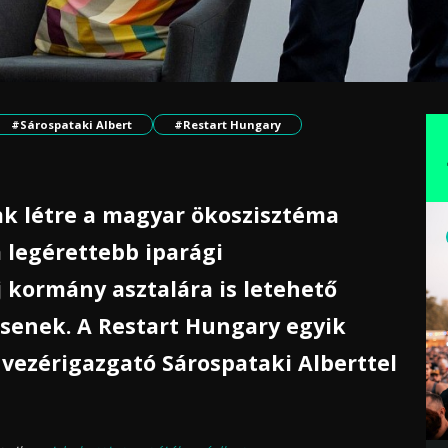
#Sárospataki Albert
#Restart Hungary
ak létre a magyar ökoszisztéma
a legérettebb iparági
j kormány asztalára is letehető
essenek. A Restart Hungary egyik
 vezérigazgató Sárospataki Alberttel