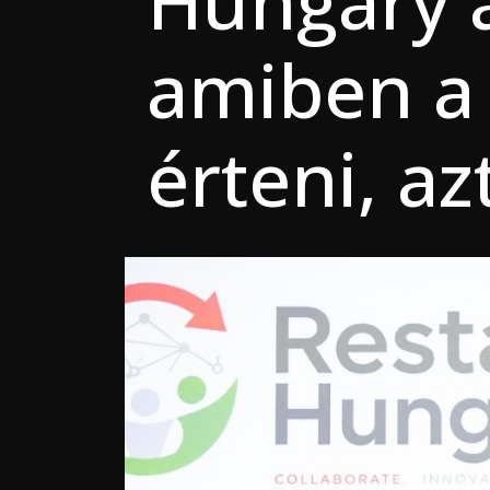
Hungary a
amiben a
érteni, az