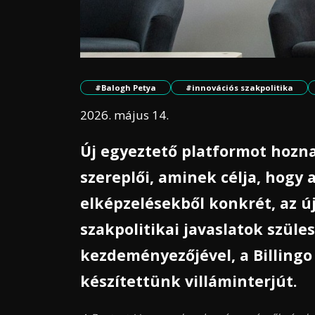
#Balogh Petya
#innovációs szakpolitika
2026. május 14.
Új egyeztető platformot hozn
szereplői, aminek célja, hogy 
elképzelésekből konkrét, az ú
szakpolitikai javaslatok szül
kezdeményezőjével, a Billingo
készítettünk villáminterjút.