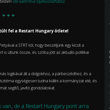
eteiben
ide kattintva tájékozódhatsz
.
+ + +
ült fel a Restart Hungary ötlete!
Petyával a STRT-tól, hogy beszéljünk egy kicsit a
s ültünk össze, és szóba jött az aktuális politikai
más logikával áll a dolgokhoz, a párbeszédhez, és a
szisztéma egységesen tudna kiállni a kormányzat elé, és
mát segítő, javító gondolatokat.
k van, de a Restart Hungary pont arra