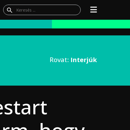
Rovat:
Interjúk
estart