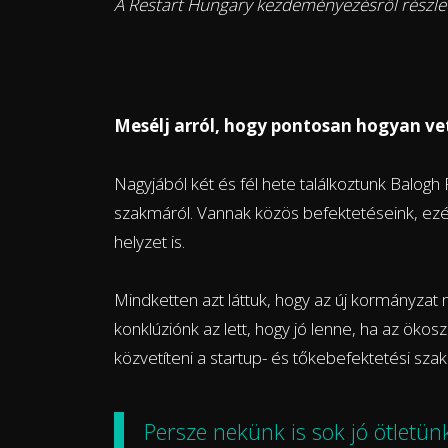
A Restart Hungary kezdeményezésről részl
Mesélj arról, hogy pontosan hogyan vet
Nagyjából két és fél hete találkoztunk Balogh 
szakmáról. Vannak közös befektetéseink, ezért i
helyzet is.
Mindketten azt láttuk, hogy az új kormányzat 
konklúziónk az lett, hogy jó lenne, ha az öko
közvetíteni a startup- és tőkebefektetési szak
Persze nekünk is sok jó ötletün