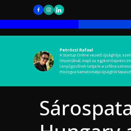
Petróczi Rafael
A Startup Online vezető újságírója, szer
hírportálnál, majd az egykori Express I
Lenyűgözőnek tartja le a szféra színess
mozogva kamatoztatja újságírói tapaszt
Sárospata