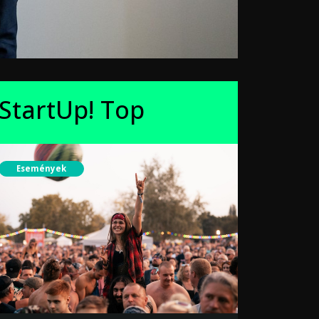
StartUp! Top
Események