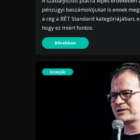
A szabályozott piacra lépés érdekében 
pénzügyi beszámolójukat is ennek megfe
a cég a BÉT Standard kategóriájában, e
hogy ez miért fontos.
Bővebben
Interjúk