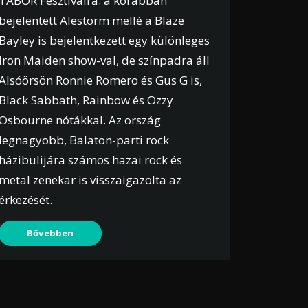
TÁBOR Fesztiválra: a korábban
bejelentett Alestorm mellé a Blaze
Bayley is bejelentkezett egy különleges
Iron Maiden show-val, de színpadra áll
Alsóörsön Ronnie Romero és Gus G is,
Black Sabbath, Rainbow és Ozzy
Osbourne nótákkal. Az ország
legnagyobb, Balaton-parti rock
házibulijára számos hazai rock és
metal zenekar is visszaigazolta az
érkezését.
Bővebben