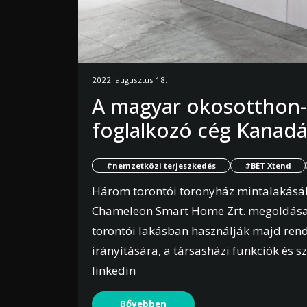
2022. augusztus 18.
A magyar okosotthon-r
foglalkozó cég Kanadá
#nemzetközi terjeszkedés
#BÉT Xtend
Három torontói toronyház mintalakásáb
Chameleon Smart Home Zrt. megoldásait
torontói lakásban használják majd ren
irányítására, a társasházi funkciók és s
linkedin
Bővebben