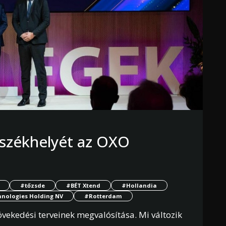
t székhelyét az OXO
#tőzsde
#BÉT Xtend
#Hollandia
nologies Holding NV
#Rotterdam
vekedési terveinek megvalósítása. Mi változik