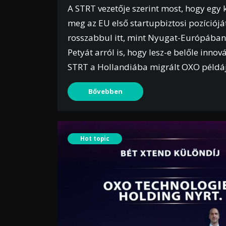
A STRT vezetője szerint most, hogy egy
meg az EU első startupbiztosi pozíciój
rosszabbul itt, mint Nyugat-Európában.
Petyát arról is, hogy lesz-e belőle innov
STRT a Hollandiába migrált OXO példáj
Bővebben
Hot topic