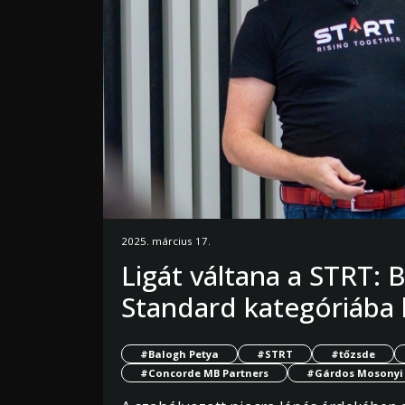
2025. március 17.
Ligát váltana a STRT: 
Standard kategóriába 
#Balogh Petya
#STRT
#tőzsde
#Concorde MB Partners
#Gárdos Mosonyi 