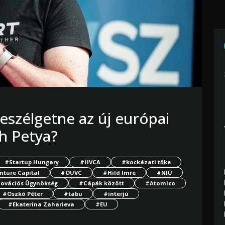
eszélgetne az új európai
gh Petya?
#Startup Hungary
#HVCA
#kockázati tőke
nture Capital
#ÓUVC
#Hild Imre
#NIÜ
ovációs Ügynökség
#Cápák között
#Atomico
#Oszkó Péter
#tabu
#interjú
#Ekaterina Zaharieva
#EU