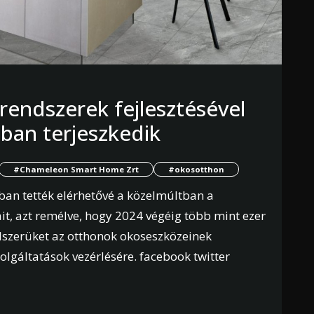
endszerek fejlesztésével
ban terjeszkedik
#Chameleon Smart Home Zrt
#okosotthon
an tették elérhetővé a közelmúltban a
, azt remélve, hogy 2024 végéig több mint ezer
dszerüket az otthonok okoseszközeinek
zolgáltatások vezérlésére. facebook twitter