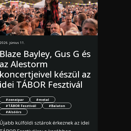
2026. június 11.
Blaze Bayley, Gus G és
az Alestorm
koncertjeivel készül az
idei TÁBOR Fesztivál
#zeneipar
#metal
#TÁBOR Fesztivál
#Balaton
#Alsóörs
Újabb külföldi sztárok érkeznek az idei