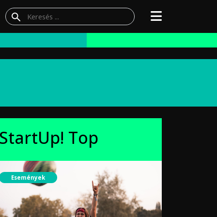
StartUp! Top
Események