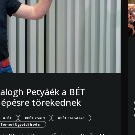
Balogh Petyáék a BÉT
lépésre törekednek
#BÉT
#BÉT Xtend
#BÉT Standard
Tomori Ügyvédi Iroda