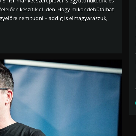
a STRT már két szereplővel is együttműködik, és
lelően készítik el idén. Hogy mikor debütálhat
gyelőre nem tudni – addig is elmagyarázzuk,