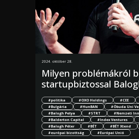
2024. október 28.
Milyen problémákról b
startupbiztossal Balo
#politika
#OXO Holdings
#CEE
#Bulgária
#HunBAN
#Óbuda Uni Ve
#Balogh Petya
#STRT
#Nemzeti Inn
#Balderton Capital
#Index Ventures
#Balogh Péter
#BÉT
#BÉT Xtend
#európai bizottság
#Európai Unió