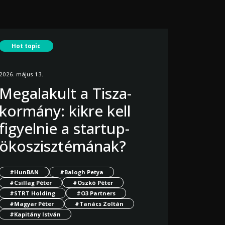
Hot topic
2026. május 13.
Megalakult a Tisza-
kormány: kikre kell
figyelnie a startup-
ökoszisztémának?
#HunBAN
#Balogh Petya
#Csillag Péter
#Oszkó Péter
#STRT Holding
#O3 Partners
#Magyar Péter
#Tanács Zoltán
#Kapitány István