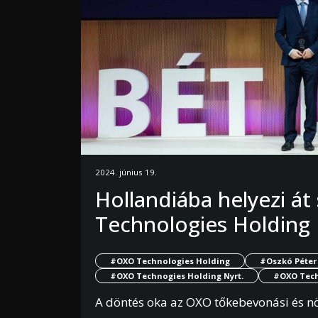
2024. június 19.
Hollandiába helyezi á
Technologies Holding
#OXO Technologies Holding
#Oszkó Péter
#OXO Technogies Holding Nyrt.
#OXO Tech
A döntés oka az OXO tőkebevonási és nö