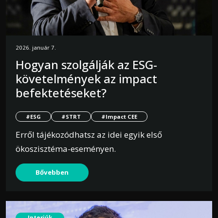
2026. január 7.
Hogyan szolgálják az ESG-
követelmények az impact
befektetéseket?
#ESG
#STRT
#Impact CEE
Erről tájékozódhatsz az idei egyik első
ökoszisztéma-eseményen.
Bővebben
Interjúk