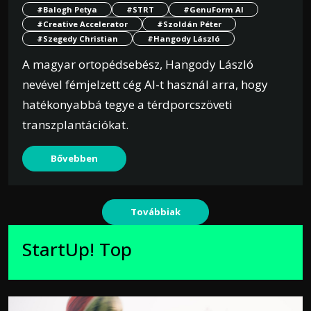
#Balogh Petya
#STRT
#GenuForm AI
#Creative Accelerator
#Szoldán Péter
#Szegedy Christian
#Hangody László
A magyar ortopédsebész, Hangody László
nevével fémjelzett cég AI-t használ arra, hogy
hatékonyabbá tegye a térdporcszöveti
transzplantációkat.
Bővebben
Továbbiak
StartUp! Top