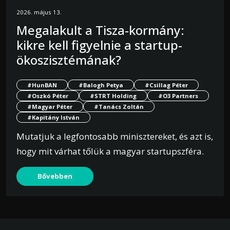
2026. május 13.
Megalakult a Tisza-kormány:
kikre kell figyelnie a startup-
ökoszisztémának?
#HunBAN
#Balogh Petya
#Csillag Péter
#Oszkó Péter
#STRT Holding
#O3 Partners
#Magyar Péter
#Tanács Zoltán
#Kapitány István
Mutatjuk a legfontosabb minisztereket, és azt is,
hogy mit várhat tőlük a magyar startupszféra.
Bővebben