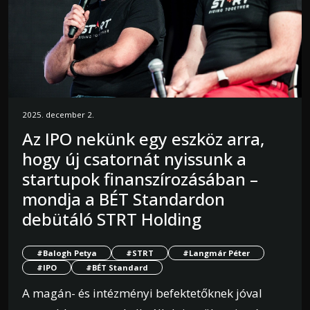
2025. december 2.
Az IPO nekünk egy eszköz arra,
hogy új csatornát nyissunk a
startupok finanszírozásában –
mondja a BÉT Standardon
debütáló STRT Holding
#Balogh Petya
#STRT
#Langmár Péter
#IPO
#BÉT Standard
A magán- és intézményi befektetőknek jóval