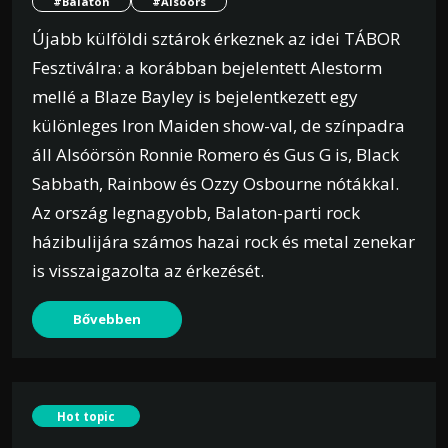
#Balaton
#Alsóörs
Újabb külföldi sztárok érkeznek az idei TÁBOR
Fesztiválra: a korábban bejelentett Alestorm
mellé a Blaze Bayley is bejelentkezett egy
különleges Iron Maiden show-val, de színpadra
áll Alsóörsön Ronnie Romero és Gus G is, Black
Sabbath, Rainbow és Ozzy Osbourne nótákkal.
Az ország legnagyobb, Balaton-parti rock
házibulijára számos hazai rock és metal zenekar
is visszaigazolta az érkezését.
Bővebben
Hot topic