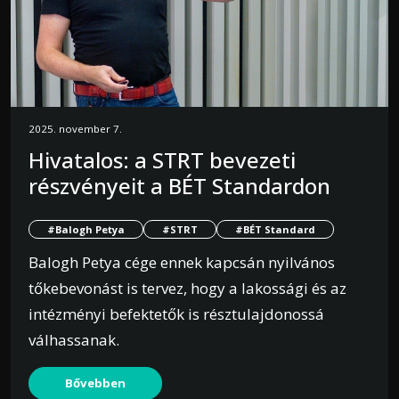
2025. november 7.
Hivatalos: a STRT bevezeti
részvényeit a BÉT Standardon
#Balogh Petya
#STRT
#BÉT Standard
Balogh Petya cége ennek kapcsán nyilvános
tőkebevonást is tervez, hogy a lakossági és az
intézményi befektetők is résztulajdonossá
válhassanak.
Bővebben