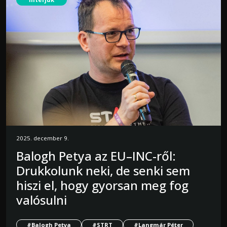
2025. december 9.
Balogh Petya az EU–INC-ről:
Drukkolunk neki, de senki sem
hiszi el, hogy gyorsan meg fog
valósulni
#Balogh Petya
#STRT
#Langmár Péter