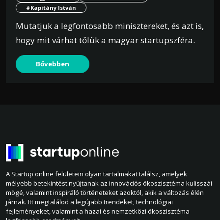
#Kapitány István
Mutatjuk a legfontosabb minisztereket, és azt is,
hogy mit várhat tőlük a magyar startupszféra.
Bővebben
A Startup online felületein olyan tartalmakat találsz, amelyek
mélyebb betekintést nyújtanak az innovációs ökoszisztéma kulisszái
mögé, valamint inspiráló történeteket azoktól, akik a változás élén
járnak. Itt megtalálod a legújabb trendeket, technológiai
fejleményeket, valamint a hazai és nemzetközi ökoszisztéma