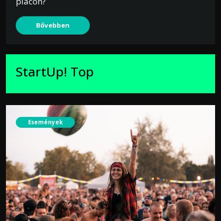
piacon?
Bővebben
StartUp! Top
Események