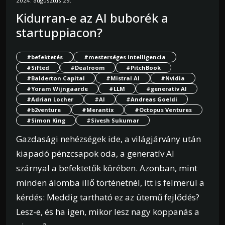
2024. augusztus 29.
Kidurran-e az AI buborék a
startuppiacon?
#befektetés
#mesterséges intelligencia
#Sifted
#Dealroom
#PitchBook
#Balderton Capital
#Mistral AI
#Nvidia
#Yoram Wijngaarde
#LLM
#generatív AI
#Adrian Locher
#AI
#Andreas Goeldi
#b2venture
#Merantix
#Octopus Ventures
#Simon King
#Sivesh Sukumar
Gazdasági nehézségek ide, a világjárvány után
kiapadó pénzcsapok oda, a generatív AI
szárnyal a befektetők körében. Azonban, mint
minden álomba illő történetnél, itt is felmerül a
kérdés: Meddig tartható ez az ütemű fejlődés?
Lesz-e, és ha igen, mikor lesz nagy koppanás a