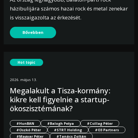
házibulijára számos hazai rock és metal zenekar
is visszaigazolta az érkezését.
Bővebben
Hot topic
2026. május 13.
Megalakult a Tisza-kormány:
kikre kell figyelnie a startup-
ökoszisztémának?
#HunBAN
#Balogh Petya
#Csillag Péter
#Oszkó Péter
#STRT Holding
#O3 Partners
#Magyar Péter
#Tanács Zoltán