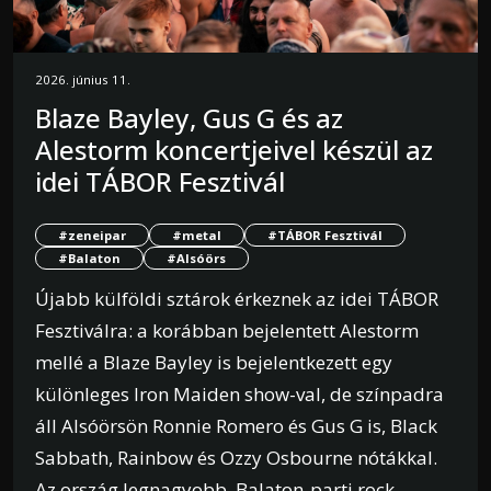
2026. június 11.
Blaze Bayley, Gus G és az
Alestorm koncertjeivel készül az
idei TÁBOR Fesztivál
#zeneipar
#metal
#TÁBOR Fesztivál
#Balaton
#Alsóörs
Újabb külföldi sztárok érkeznek az idei TÁBOR
Fesztiválra: a korábban bejelentett Alestorm
mellé a Blaze Bayley is bejelentkezett egy
különleges Iron Maiden show-val, de színpadra
áll Alsóörsön Ronnie Romero és Gus G is, Black
Sabbath, Rainbow és Ozzy Osbourne nótákkal.
Az ország legnagyobb, Balaton-parti rock