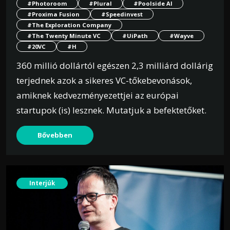
#Photoroom
#Plural
#Poolside AI
#Proxima Fusion
#Speedinvest
#The Exploration Company
#The Twenty Minute VC
#UiPath
#Wayve
#20VC
#H
360 millió dollártól egészen 2,3 milliárd dollárig
terjednek azok a sikeres VC-tőkebevonások,
amiknek kedvezményezettjei az európai
startupok (is) lesznek. Mutatjuk a befektetőket.
Bővebben
Interjúk