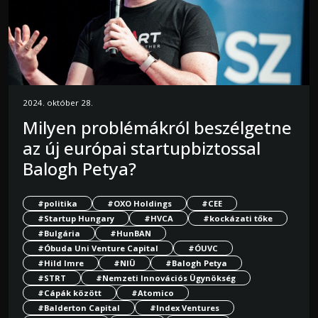
2024. október 28.
Milyen problémákról beszélgetne
az új európai startupbiztossal
Balogh Petya?
#politika
#OXO Holdings
#CEE
#Startup Hungary
#HVCA
#kockázati tőke
#Bulgária
#HunBAN
#Óbuda Uni Venture Capital
#ÓUVC
#Hild Imre
#NIÜ
#Balogh Petya
#STRT
#Nemzeti Innovációs Ügynökség
#Cápák között
#Atomico
#Balderton Capital
#Index Ventures