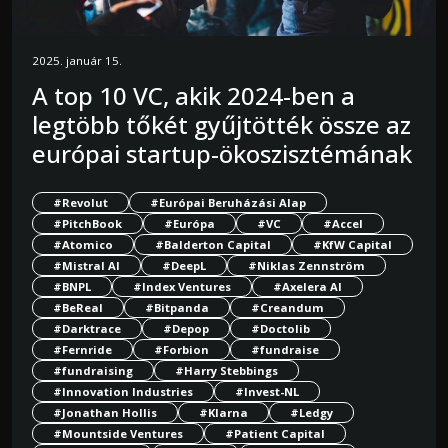
2025. január 15.
A top 10 VC, akik 2024-ben a
legtöbb tőkét gyűjtötték össze az
európai startup-ökoszisztémának
#Revolut
#Európai Beruházási Alap
#PitchBook
#Európa
#VC
#Accel
#Atomico
#Balderton Capital
#KfW Capital
#Mistral AI
#DeepL
#Niklas Zennström
#BNPL
#Index Ventures
#Axelera AI
#BeReal
#Bitpanda
#Creandum
#Darktrace
#Depop
#Doctolib
#Fernride
#Forbion
#fundraise
#fundraising
#Harry Stebbings
#Innovation Industries
#Invest-NL
#Jonathan Hollis
#Klarna
#Ledgy
#Mountside Ventures
#Patient Capital