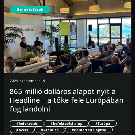
Befektetések
2024. szeptember 19.
865 millió dolláros alapot nyit a
Headline – a tőke fele Európában
fog landolni
#befektetés
#befektetési alap
#Európa
#Accel
#Atomico
#Balderton Capital