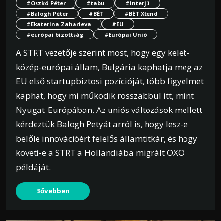
#Oszkó Péter
#tabu
#interjú
#Balogh Péter
#BÉT
#BÉT Xtend
#Ekaterina Zaharieva
#EU
#európai bizottság
#Európai Unió
A STRT vezetője szerint most, hogy egy kelet-
közép-európai állam, Bulgária kaphatja meg az
EU első startupbiztosi pozícióját, több figyelmet
kaphat, hogy mi működik rosszabbul itt, mint
Nyugat-Európában. Az uniós változások mellett
kérdeztük Balogh Petyát arról is, hogy lesz-e
belőle innovációért felelős államtitkár, és hogy
követi-e a STRT a Hollandiába migrált OXO
példáját.
Bővebben