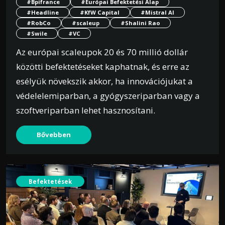
#Bpifrance
#Európai Befektetési Alap
#Headline
#KfW Capital
#Mistral AI
#RobCo
#scaleup
#Shalini Rao
#Swile
#VC
Az európai scaleupok 20 és 70 millió dollár
közötti befektetéseket kaphatnak, és erre az
esélyük növekszik akkor, ha innovációjukat a
védelelemiparban, a gyógyszeriparban vagy a
szoftveriparban lehet hasznosítani.
Bővebben
Befektetések