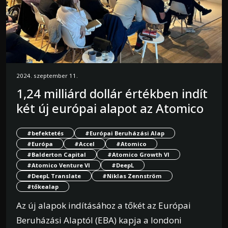
2024. szeptember 11.
1,24 milliárd dollár értékben indít
két új európai alapot az Atomico
#befektetés
#Európai Beruházási Alap
#Európa
#Accel
#Atomico
#Balderton Capital
#Atomico Growth VI
#Atomico Venture VI
#DeepL
#DeepL Translate
#Niklas Zennström
#tőkealap
Az új alapok indításához a tőkét az Európai
Beruházási Alaptól (EBA) kapja a londoni