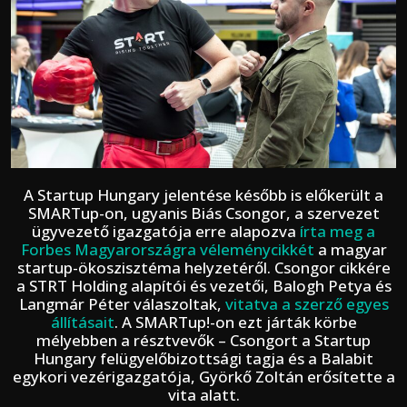
A Startup Hungary jelentése később is előkerült a
SMARTup-on, ugyanis Biás Csongor, a szervezet
ügyvezető igazgatója erre alapozva
írta meg a
Forbes Magyarországra véleménycikkét
a magyar
startup-ökoszisztéma helyzetéről. Csongor cikkére
a STRT Holding alapítói és vezetői, Balogh Petya és
Langmár Péter válaszoltak,
vitatva a szerző egyes
állításait
. A SMARTup!-on ezt járták körbe
mélyebben a résztvevők – Csongort a Startup
Hungary felügyelőbizottsági tagja és a Balabit
egykori vezérigazgatója, Györkő Zoltán erősítette a
vita alatt.