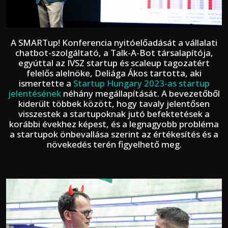
A SMARTup! Konferencia nyitóelőadását a vállalati
chatbot-szolgáltató, a Talk-A-Bot társalapítója,
egyúttal az IVSZ startup és scaleup tagozatért
felelős alelnöke, Deliága Ákos tartotta, aki
ismertette a
Startup Hungary 2023-as startup
jelentésének
néhány megállapítását. A bevezetőből
kiderült többek között, hogy tavaly jelentősen
visszestek a startupoknak jutó befektetések a
korábbi évekhez képest, és a legnagyobb probléma
a startupok önbevallása szerint az értékesítés és a
növekedés terén figyelhető meg.