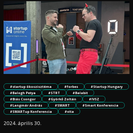
#startup ökoszisztéma
#forbes
#Startup Hungary
#Balogh Petya
#STRT
#Balabit
#Biás Csongor
#Györkő Zoltán
#IVSZ
#Langmár András
#SMART
#Smart Konferencia
#SMARTup Konferencia
#vita
2024. április 30.