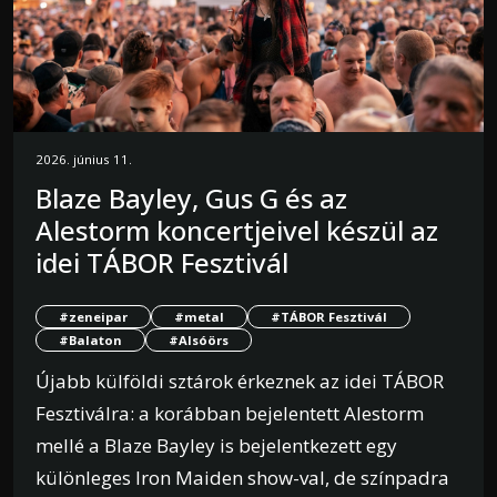
2026. június 11.
Blaze Bayley, Gus G és az
Alestorm koncertjeivel készül az
idei TÁBOR Fesztivál
#zeneipar
#metal
#TÁBOR Fesztivál
#Balaton
#Alsóörs
Újabb külföldi sztárok érkeznek az idei TÁBOR
Fesztiválra: a korábban bejelentett Alestorm
mellé a Blaze Bayley is bejelentkezett egy
különleges Iron Maiden show-val, de színpadra