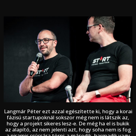
Langmár Péter ezt azzal egészítette ki, hogy a korai
fázisú startupoknál sokszor még nem is látszik az,
hogy a projekt sikeres lesz-e. De még ha el is bukik
az alapító, az nem jelenti azt, hogy soha nem is fog
a piramis csúcsára törni: a második, harmadik vagy