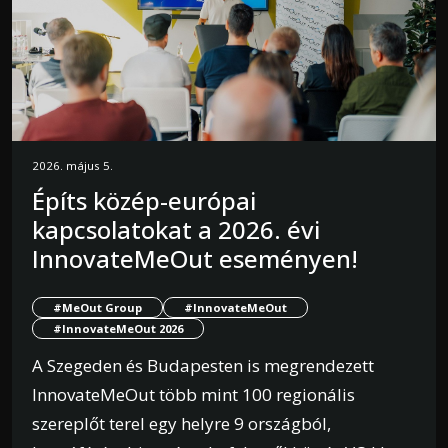
2026. május 5.
Építs közép-európai
kapcsolatokat a 2026. évi
InnovateMeOut eseményen!
#MeOut Group
#InnovateMeOut
#InnovateMeOut 2026
A Szegeden és Budapesten is megrendezett
InnovateMeOut több mint 100 regionális
szereplőt terel egy helyre 9 országból,