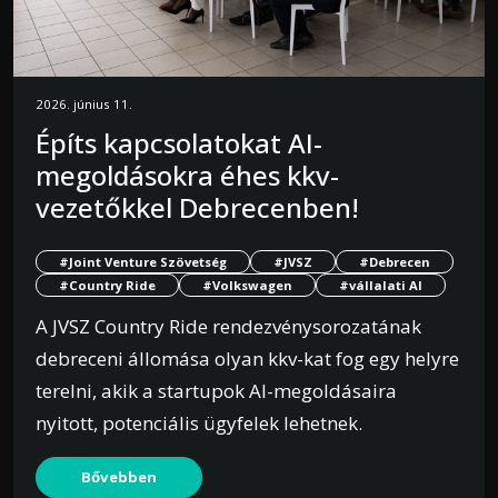
2026. június 11.
Építs kapcsolatokat AI-
megoldásokra éhes kkv-
vezetőkkel Debrecenben!
#Joint Venture Szövetség
#JVSZ
#Debrecen
#Country Ride
#Volkswagen
#vállalati AI
A JVSZ Country Ride rendezvénysorozatának
debreceni állomása olyan kkv-kat fog egy helyre
terelni, akik a startupok AI-megoldásaira
nyitott, potenciális ügyfelek lehetnek.
Bővebben