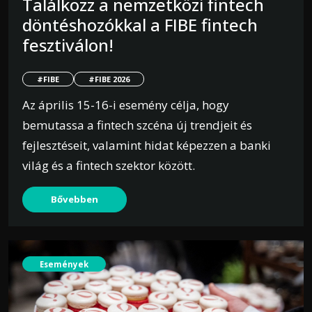
Találkozz a nemzetközi fintech
döntéshozókkal a FIBE fintech
fesztiválon!
#FIBE
#FIBE 2026
Az április 15-16-i esemény célja, hogy
bemutassa a fintech szcéna új trendjeit és
fejlesztéseit, valamint hidat képezzen a banki
világ és a fintech szektor között.
Bővebben
Események