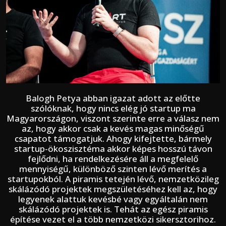
Balogh Petya abban igazat adott az előtte
szólóknak, hogy nincs elég jó startup ma
Magyarországon, viszont szerinte erre a válasz nem
az, hogy akkor csak a kevés magas minőségű
csapatot támogatjuk. Ahogy kifejtette, bármely
startup-ökoszisztéma akkor képes hosszú távon
fejlődni, ha rendelkezésére áll a megfelelő
mennyiségű, különböző szinten lévő merítés a
startupokból. A piramis tetején lévő, nemzetközileg
skálázódó projektek megszületéséhez kell az, hogy
legyenek alattuk kevésbé vagy egyáltalán nem
skálázódó projektek is. Tehát az egész piramis
építése vezet el a több nemzetközi sikersztorihoz.