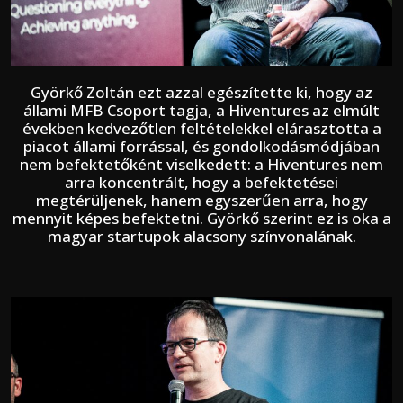
Györkő Zoltán ezt azzal egészítette ki, hogy az
állami MFB Csoport tagja, a Hiventures az elmúlt
években kedvezőtlen feltételekkel elárasztotta a
piacot állami forrással, és gondolkodásmódjában
nem befektetőként viselkedett: a Hiventures nem
arra koncentrált, hogy a befektetései
megtérüljenek, hanem egyszerűen arra, hogy
mennyit képes befektetni. Györkő szerint ez is oka a
magyar startupok alacsony színvonalának.