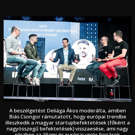
A beszélgetést Deliága Ákos moderálta, amiben
Biás Csongor rámutatott, hogy európai trendbe
illeszkedik a magyar startupbefektetések (főként a
nagyösszegű befektetések) visszaesése, ami nagy
részben az állami és európai uniós források