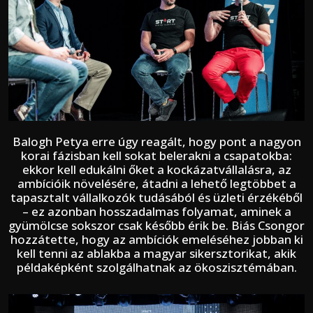
Balogh Petya erre úgy reagált, hogy pont a nagyon
korai fázisban kell sokat belerakni a csapatokba:
ekkor kell edukálni őket a kockázatvállalásra, az
ambícióik növelésére, átadni a lehető legtöbbet a
tapasztalt vállalkozók tudásából és üzleti érzékéből
– ez azonban hosszadalmas folyamat, aminek a
gyümölcse sokszor csak később érik be. Biás Csongor
hozzátette, hogy az ambíciók emeléséhez jobban ki
kell tenni az ablakba a magyar sikersztorikat, akik
példaképként szolgálhatnak az ökoszisztémában.