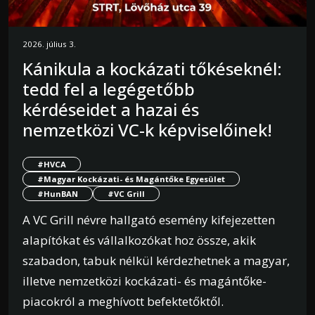
2026. július 3.
Kánikula a kockázati tőkéseknél:
tedd fel a legégetőbb
kérdéseidet a hazai és
nemzetközi VC-k képviselőinek!
#HVCA
#Magyar Kockázati- és Magántőke Egyesület
#HunBAN
#VC Grill
A VC Grill névre hallgató esemény kifejezetten
alapítókat és vállalkozókat hoz össze, akik
szabadon, tabuk nélkül kérdezhetnek a magyar,
illetve nemzetközi kockázati- és magántőke-
piacokról a meghívott befektetőktől.