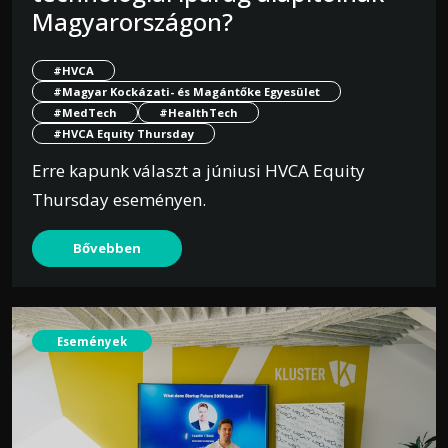
Magyarországon?
#HVCA
#Magyar Kockázati- és Magántőke Egyesület
#MedTech
#HealthTech
#HVCA Equity Thursday
Erre kapunk választ a júniusi HVCA Equity
Thursday eseményen.
Bővebben
Események