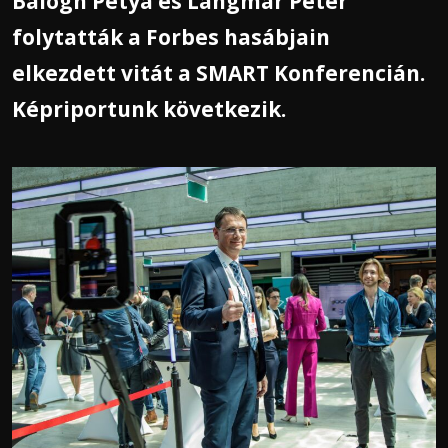
Balogh Petya és Langmár Péter
folytatták a Forbes hasábjain
elkezdett vitát a SMART Konferencián.
Képriportunk következik.