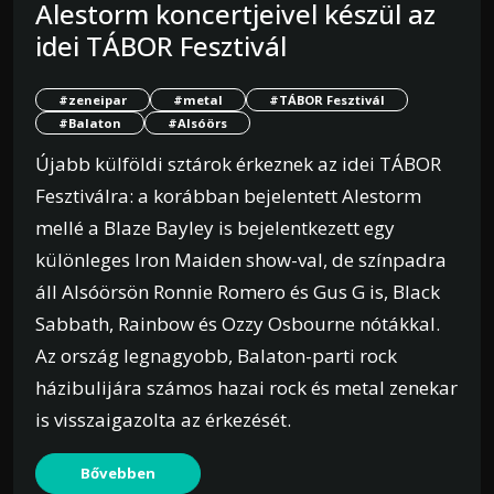
Alestorm koncertjeivel készül az
idei TÁBOR Fesztivál
#zeneipar
#metal
#TÁBOR Fesztivál
#Balaton
#Alsóörs
Újabb külföldi sztárok érkeznek az idei TÁBOR
Fesztiválra: a korábban bejelentett Alestorm
mellé a Blaze Bayley is bejelentkezett egy
különleges Iron Maiden show-val, de színpadra
áll Alsóörsön Ronnie Romero és Gus G is, Black
Sabbath, Rainbow és Ozzy Osbourne nótákkal.
Az ország legnagyobb, Balaton-parti rock
házibulijára számos hazai rock és metal zenekar
is visszaigazolta az érkezését.
Bővebben