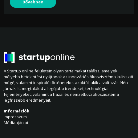
Bővebben
A Startup online felületein olyan tartalmakat találsz, amelyek
mélyebb betekintést nyújtanak az innovációs ökoszisztéma kulisszái
mögé, valamint inspiráló történeteket azoktól, akik a változás élén
járnak. Itt megtalálod a legújabb trendeket, technológiai
fejleményeket, valamint a hazai és nemzetközi ökoszisztéma
legfrissebb eredményeit.
Információk
Impresszum
Médiaajánlat