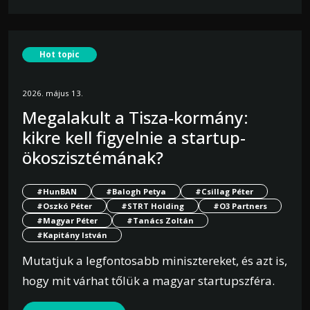
Hot topic
2026. május 13.
Megalakult a Tisza-kormány:
kikre kell figyelnie a startup-
ökoszisztémának?
#HunBAN
#Balogh Petya
#Csillag Péter
#Oszkó Péter
#STRT Holding
#O3 Partners
#Magyar Péter
#Tanács Zoltán
#Kapitány István
Mutatjuk a legfontosabb minisztereket, és azt is,
hogy mit várhat tőlük a magyar startupszféra.