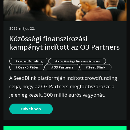
2026. május 22.
Közösségi finanszírozási
kampányt indított az O3 Partners
#crowdfunding
#közösségi finanszírozás
#Oszkó Péter
#O3 Partners
#SeedBlink
A SeedBlink platformján indított crowdfunding
célja, hogy az O3 Partners megtöbbszörözze a
jelenleg kezelt, 300 millió eurós vagyonát.
Bővebben