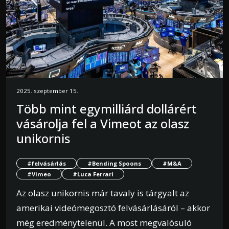
2025. szeptember 15.
Több mint egymilliárd dollárért
vásárolja fel a Vimeot az olasz
unikornis
#felvásárlás
#Bending Spoons
#M&A
#Vimeo
#Luca Ferrari
Az olasz unikornis már tavaly is tárgyalt az
amerikai videómegosztó felvásárlásáról – akkor
még eredménytelenül. A most megvalósuló