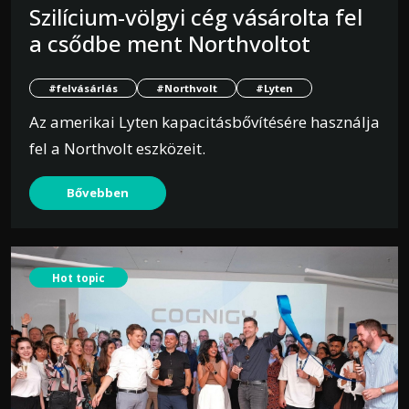
Szilícium-völgyi cég vásárolta fel
a csődbe ment Northvoltot
#felvásárlás
#Northvolt
#Lyten
Az amerikai Lyten kapacitásbővítésére használja
fel a Northvolt eszközeit.
Bővebben
Hot topic