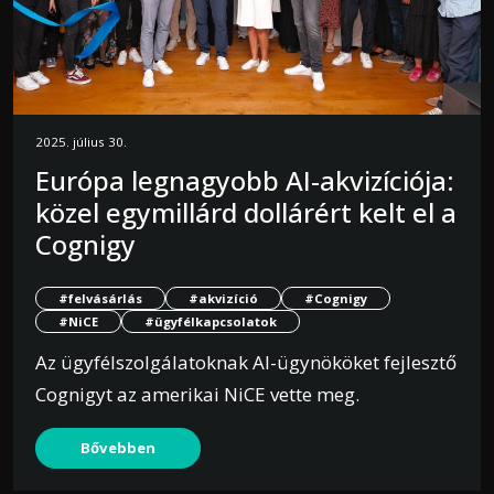
2025. július 30.
Európa legnagyobb AI-akvizíciója:
közel egymillárd dollárért kelt el a
Cognigy
#felvásárlás
#akvizíció
#Cognigy
#NiCE
#ügyfélkapcsolatok
Az ügyfélszolgálatoknak AI-ügynököket fejlesztő
Cognigyt az amerikai NiCE vette meg.
Bővebben