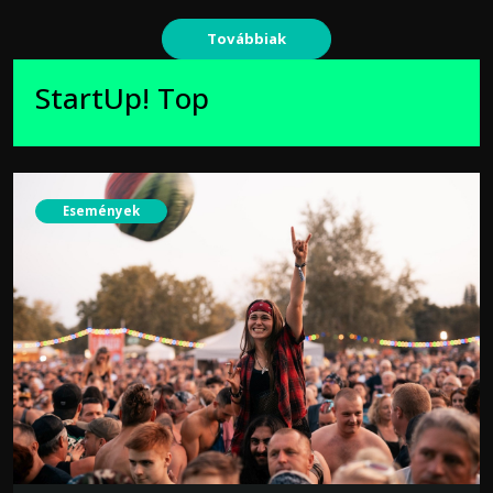
Továbbiak
StartUp! Top
Események