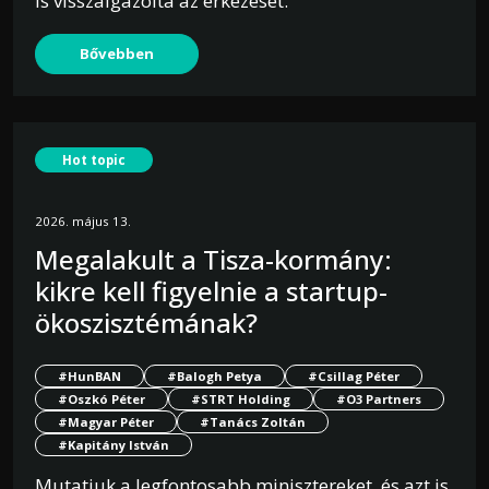
is visszaigazolta az érkezését.
Bővebben
Hot topic
2026. május 13.
Megalakult a Tisza-kormány:
kikre kell figyelnie a startup-
ökoszisztémának?
#HunBAN
#Balogh Petya
#Csillag Péter
#Oszkó Péter
#STRT Holding
#O3 Partners
#Magyar Péter
#Tanács Zoltán
#Kapitány István
Mutatjuk a legfontosabb minisztereket, és azt is,