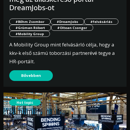
DreamJobs-ot
#Bőhm Zsombor
#DreamJobs
#felvásárlás
#Grüman Róbert
#Oltean Csongor
#Mobility Group
A Mobility Group mint felvásárló célja, hogy a
kkv-k első számú toborzási partnerévé tegye a
HR-portált.
Bővebben
Hot topic