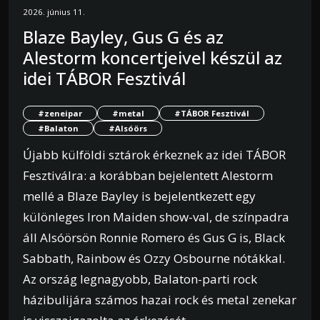
2026. június 11.
Blaze Bayley, Gus G és az
Alestorm koncertjeivel készül az
idei TÁBOR Fesztivál
#zeneipar
#metal
#TÁBOR Fesztivál
#Balaton
#Alsóörs
Újabb külföldi sztárok érkeznek az idei TÁBOR
Fesztiválra: a korábban bejelentett Alestorm
mellé a Blaze Bayley is bejelentkezett egy
különleges Iron Maiden show-val, de színpadra
áll Alsóörsön Ronnie Romero és Gus G is, Black
Sabbath, Rainbow és Ozzy Osbourne nótákkal.
Az ország legnagyobb, Balaton-parti rock
házibulijára számos hazai rock és metal zenekar