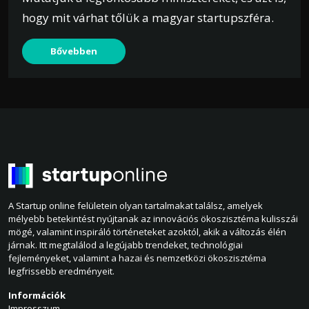
hogy mit várhat tőlük a magyar startupszféra.
Bővebben
A Startup online felületein olyan tartalmakat találsz, amelyek
mélyebb betekintést nyújtanak az innovációs ökoszisztéma kulisszái
mögé, valamint inspiráló történeteket azoktól, akik a változás élén
járnak. Itt megtalálod a legújabb trendeket, technológiai
fejleményeket, valamint a hazai és nemzetközi ökoszisztéma
legfrissebb eredményeit.
Információk
Impresszum