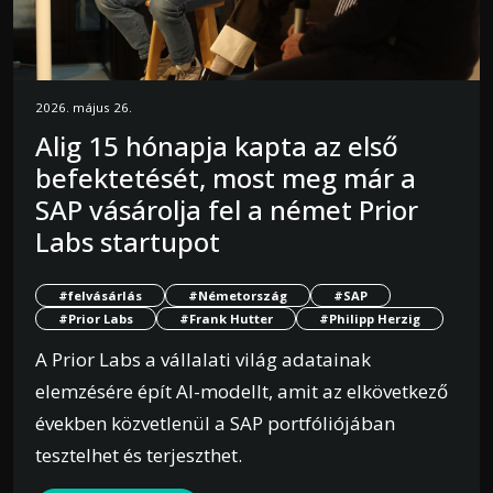
2026. május 26.
Alig 15 hónapja kapta az első
befektetését, most meg már a
SAP vásárolja fel a német Prior
Labs startupot
#felvásárlás
#Németország
#SAP
#Prior Labs
#Frank Hutter
#Philipp Herzig
A Prior Labs a vállalati világ adatainak
elemzésére épít AI-modellt, amit az elkövetkező
években közvetlenül a SAP portfóliójában
tesztelhet és terjeszthet.