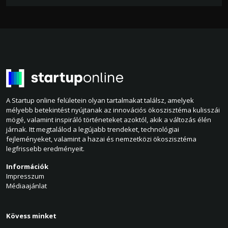
A Startup online felületein olyan tartalmakat találsz, amelyek
mélyebb betekintést nyújtanak az innovációs ökoszisztéma kulisszái
mögé, valamint inspiráló történeteket azoktól, akik a változás élén
járnak. Itt megtalálod a legújabb trendeket, technológiai
fejleményeket, valamint a hazai és nemzetközi ökoszisztéma
legfrissebb eredményeit.
Információk
Impresszum
Médiaajánlat
Kövess minket