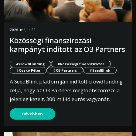
2026. május 22.
Közösségi finanszírozási
kampányt indított az O3 Partners
#crowdfunding
#közösségi finanszírozás
#Oszkó Péter
#O3 Partners
#SeedBlink
A SeedBlink platformján indított crowdfunding
célja, hogy az O3 Partners megtöbbszörözze a
jelenleg kezelt, 300 millió eurós vagyonát.
Bővebben