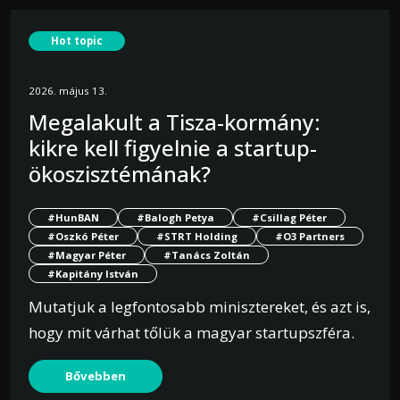
Hot topic
2026. május 13.
Megalakult a Tisza-kormány:
kikre kell figyelnie a startup-
ökoszisztémának?
#HunBAN
#Balogh Petya
#Csillag Péter
#Oszkó Péter
#STRT Holding
#O3 Partners
#Magyar Péter
#Tanács Zoltán
#Kapitány István
Mutatjuk a legfontosabb minisztereket, és azt is,
hogy mit várhat tőlük a magyar startupszféra.
Bővebben