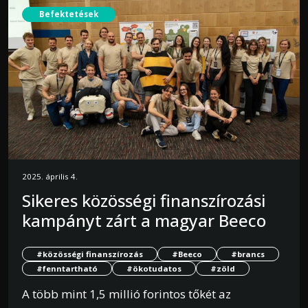
Befektetések
2025. április 4.
Sikeres közösségi finanszírozási
kampányt zárt a magyar Beeco
#közösségi finanszírozás
#Beeco
#brancs
#fenntartható
#ökotudatos
#zöld
A több mint 1,5 millió forintos tőkét az