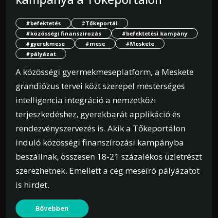
#befektetés
#Tőkeportál
#közösségi finanszírozás
#befektetési kampány
#gyerekmese
#mese
#Meskete
#pályázat
A közösségi gyermekmeseplatform, a Meskete
grandiózus tervei közt szerepel mesterséges
intelligencia integráció a nemzetközi
terjeszkedéshez, gyerekbarát applikáció és
rendezvényszervezés is. Akik a Tőkeportálon
induló közösségi finanszírozási kampányba
beszállnak, összesen 18-21 százalékos üzletrészt
szerezhetnek. Emellett a cég meseíró pályázatot
is hirdet.
Bővebben