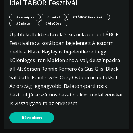
idei TÁBOR Fesztivál
#zeneipar
#metal
#TÁBOR Fesztivál
#Balaton
#Alsóörs
Újabb külföldi sztárok érkeznek az idei TÁBOR
Fesztiválra: a korábban bejelentett Alestorm
mellé a Blaze Bayley is bejelentkezett egy
különleges Iron Maiden show-val, de színpadra
áll Alsóörsön Ronnie Romero és Gus G is, Black
Sabbath, Rainbow és Ozzy Osbourne nótákkal.
Az ország legnagyobb, Balaton-parti rock
házibulijára számos hazai rock és metal zenekar
is visszaigazolta az érkezését.
Bővebben