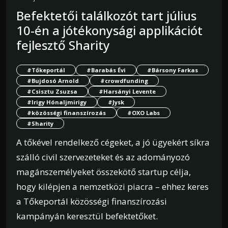
Befektetői találkozót tart július
10-én a jótékonysági applikációt
fejlesztő Sharity
#Tőkeportál
#Barabás Évi
#Bársony Farkas
#Bujdosó Arnold
#crowdfunding
#Csisztu Zsuzsa
#Harsányi Levente
#Irigy Hónaljmirigy
#Jysk
#közösségi finanszírozás
#OXO Labs
#Sharity
A tőkével rendelkező cégeket, a jó ügyekért síkra
szálló civil szervezeteket és az adományozó
magánszemélyeket összekötő startup célja,
hogy kilépjen a nemzetközi piacra – ehhez keres
a Tőkeportál közösségi finanszírozási
kampányán keresztül befektetőket.