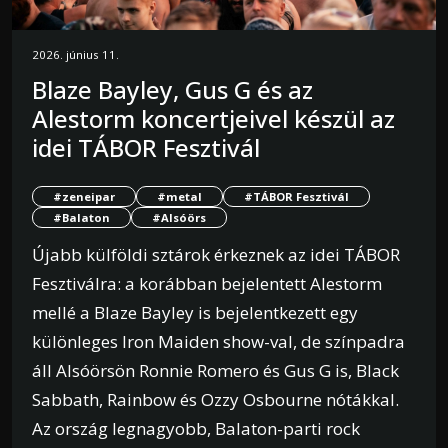
2026. június 11.
Blaze Bayley, Gus G és az
Alestorm koncertjeivel készül az
idei TÁBOR Fesztivál
#zeneipar
#metal
#TÁBOR Fesztivál
#Balaton
#Alsóörs
Újabb külföldi sztárok érkeznek az idei TÁBOR
Fesztiválra: a korábban bejelentett Alestorm
mellé a Blaze Bayley is bejelentkezett egy
különleges Iron Maiden show-val, de színpadra
áll Alsóörsön Ronnie Romero és Gus G is, Black
Sabbath, Rainbow és Ozzy Osbourne nótákkal.
Az ország legnagyobb, Balaton-parti rock