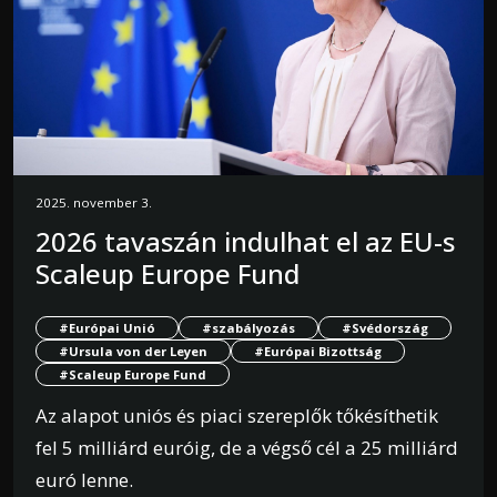
2025. november 3.
2026 tavaszán indulhat el az EU-s
Scaleup Europe Fund
#Európai Unió
#szabályozás
#Svédország
#Ursula von der Leyen
#Európai Bizottság
#Scaleup Europe Fund
Az alapot uniós és piaci szereplők tőkésíthetik
fel 5 milliárd euróig, de a végső cél a 25 milliárd
euró lenne.