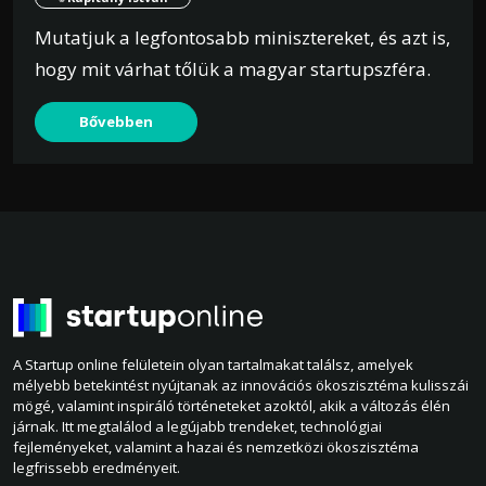
Mutatjuk a legfontosabb minisztereket, és azt is,
hogy mit várhat tőlük a magyar startupszféra.
Bővebben
A Startup online felületein olyan tartalmakat találsz, amelyek
mélyebb betekintést nyújtanak az innovációs ökoszisztéma kulisszái
mögé, valamint inspiráló történeteket azoktól, akik a változás élén
járnak. Itt megtalálod a legújabb trendeket, technológiai
fejleményeket, valamint a hazai és nemzetközi ökoszisztéma
legfrissebb eredményeit.