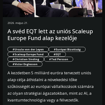
2026. május 21.
A svéd EQT lett az uniós Scaleup
Europe Fund alap kezelője
#Ursula von der Leyen
#Európai Bizottság
#Scaleup Europe Fund
#EQT
#Christian Sinding
#Ted Persson
#Victor Englesson
A kezdetben 5 milliárd euróra tervezett uniós
alap célja áthidalni a növekedési tőke
szűkösségét az európai vállalkozások számára
az olyan stratégiai ágazatokban, mint az AI, a
kvantumtechnológia vagy a félvezetők.