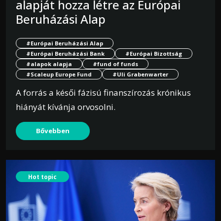
alapját hozza létre az Európai
Beruházási Alap
#Európai Beruházási Alap
#Európai Beruházási Bank
#Európai Bizottság
#alapok alapja
#fund of funds
#Scaleup Europe Fund
#Uli Grabenwarter
A forrás a késői fázisú finanszírozás krónikus
hiányát kívánja orvosolni.
Bővebben
Hot topic