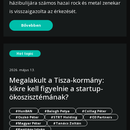
házibulijára számos hazai rock és metal zenekar
is visszaigazolta az érkezését.
Bővebben
Hot topic
2026. május 13.
Megalakult a Tisza-kormány:
kikre kell figyelnie a startup-
ökoszisztémának?
#HunBAN
#Balogh Petya
#Csillag Péter
#Oszkó Péter
#STRT Holding
#O3 Partners
#Magyar Péter
#Tanács Zoltán
#Kapitány István