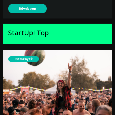
Bővebben
StartUp! Top
Események