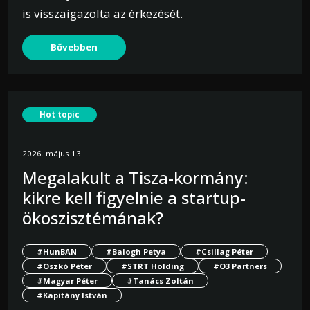
is visszaigazolta az érkezését.
Bővebben
Hot topic
2026. május 13.
Megalakult a Tisza-kormány:
kikre kell figyelnie a startup-
ökoszisztémának?
#HunBAN
#Balogh Petya
#Csillag Péter
#Oszkó Péter
#STRT Holding
#O3 Partners
#Magyar Péter
#Tanács Zoltán
#Kapitány István