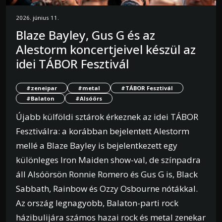
2026. június 11.
Blaze Bayley, Gus G és az
Alestorm koncertjeivel készül az
idei TÁBOR Fesztivál
#zeneipar
#metal
#TÁBOR Fesztivál
#Balaton
#Alsóörs
Újabb külföldi sztárok érkeznek az idei TÁBOR
Fesztiválra: a korábban bejelentett Alestorm
mellé a Blaze Bayley is bejelentkezett egy
különleges Iron Maiden show-val, de színpadra
áll Alsóörsön Ronnie Romero és Gus G is, Black
Sabbath, Rainbow és Ozzy Osbourne nótákkal.
Az ország legnagyobb, Balaton-parti rock
házibulijára számos hazai rock és metal zenekar