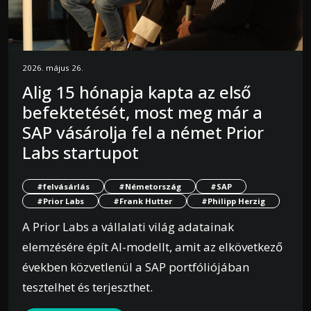
2026. május 26.
Alig 15 hónapja kapta az első
befektetését, most meg már a
SAP vásárolja fel a német Prior
Labs startupot
#felvásárlás
#Németország
#SAP
#Prior Labs
#Frank Hutter
#Philipp Herzig
A Prior Labs a vállalati világ adatainak
elemzésére épít AI-modellt, amit az elkövetkező
években közvetlenül a SAP portfóliójában
tesztelhet és terjeszthet.