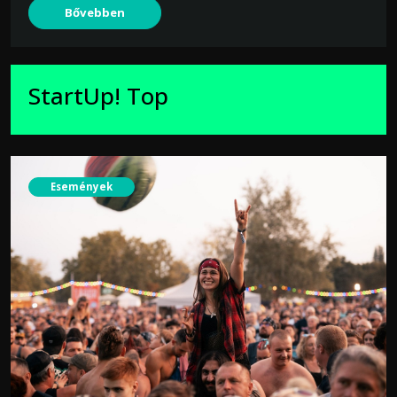
Bővebben
StartUp! Top
Események