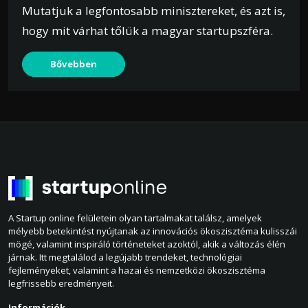
Mutatjuk a legfontosabb minisztereket, és azt is,
hogy mit várhat tőlük a magyar startupszféra.
Bővebben
A Startup online felületein olyan tartalmakat találsz, amelyek
mélyebb betekintést nyújtanak az innovációs ökoszisztéma kulisszái
mögé, valamint inspiráló történeteket azoktól, akik a változás élén
járnak. Itt megtalálod a legújabb trendeket, technológiai
fejleményeket, valamint a hazai és nemzetközi ökoszisztéma
legfrissebb eredményeit.
Információk