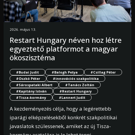
2026. május 13.
Restart Hungary néven hoz létre
egyeztető platformot a magyar
ökoszisztéma
#Budai Judit
#Balogh Petya
#Csillag Péter
#Oszkó Péter
#innovációs szakpolitika
#Sárospataki Albert
#Tanács Zoltán
#Kapitány István
#Restart Hungary
#Tisza-kormány
#Lannert Judit
A kezdeményezés célja, hogy a legérettebb
iparági elképzelésekből konkrét szakpolitikai
javaslatok szülessenek, amiket az új Tisza-
kormány asztalára is le lehet tenni.