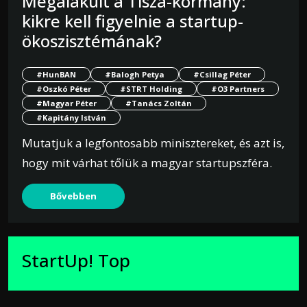
Megalakult a Tisza-kormány:
kikre kell figyelnie a startup-
ökoszisztémának?
#HunBAN
#Balogh Petya
#Csillag Péter
#Oszkó Péter
#STRT Holding
#O3 Partners
#Magyar Péter
#Tanács Zoltán
#Kapitány István
Mutatjuk a legfontosabb minisztereket, és azt is,
hogy mit várhat tőlük a magyar startupszféra.
Bővebben
StartUp! Top