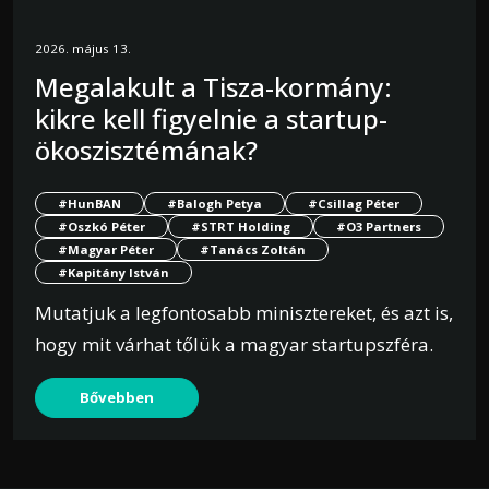
2026. május 13.
Megalakult a Tisza-kormány:
kikre kell figyelnie a startup-
ökoszisztémának?
#HunBAN
#Balogh Petya
#Csillag Péter
#Oszkó Péter
#STRT Holding
#O3 Partners
#Magyar Péter
#Tanács Zoltán
#Kapitány István
Mutatjuk a legfontosabb minisztereket, és azt is,
hogy mit várhat tőlük a magyar startupszféra.
Bővebben