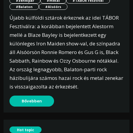
#zeneipar
#metal
#TÁBOR Fesztivál
#Balaton
#Alsóörs
Újabb külföldi sztárok érkeznek az idei TÁBOR
Fesztiválra: a korábban bejelentett Alestorm
mellé a Blaze Bayley is bejelentkezett egy
különleges Iron Maiden show-val, de színpadra
áll Alsóörsön Ronnie Romero és Gus G is, Black
Sabbath, Rainbow és Ozzy Osbourne nótákkal.
Az ország legnagyobb, Balaton-parti rock
házibulijára számos hazai rock és metal zenekar
is visszaigazolta az érkezését.
Bővebben
Hot topic