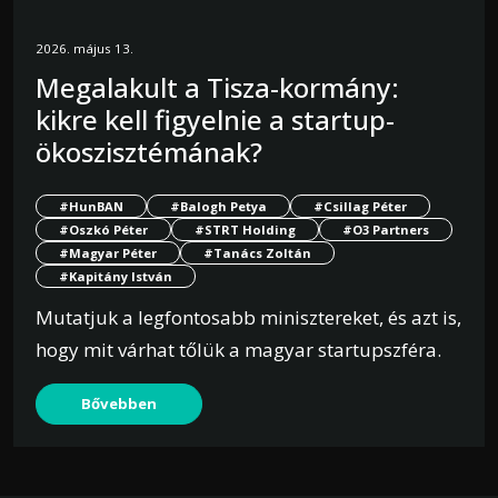
2026. május 13.
Megalakult a Tisza-kormány:
kikre kell figyelnie a startup-
ökoszisztémának?
#HunBAN
#Balogh Petya
#Csillag Péter
#Oszkó Péter
#STRT Holding
#O3 Partners
#Magyar Péter
#Tanács Zoltán
#Kapitány István
Mutatjuk a legfontosabb minisztereket, és azt is,
hogy mit várhat tőlük a magyar startupszféra.
Bővebben