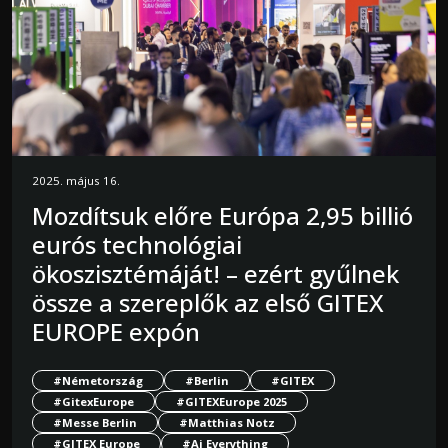
2025. május 16.
Mozdítsuk előre Európa 2,95 billió
eurós technológiai
ökoszisztémáját! – ezért gyűlnek
össze a szereplők az első GITEX
EUROPE expón
#Németország
#Berlin
#GITEX
#GitexEurope
#GITEXEurope 2025
#Messe Berlin
#Matthias Notz
#GITEX Europe
#Ai Everything