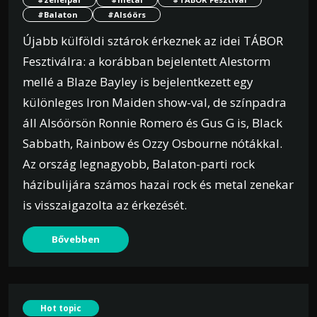
#Balaton
#Alsóörs
Újabb külföldi sztárok érkeznek az idei TÁBOR
Fesztiválra: a korábban bejelentett Alestorm
mellé a Blaze Bayley is bejelentkezett egy
különleges Iron Maiden show-val, de színpadra
áll Alsóörsön Ronnie Romero és Gus G is, Black
Sabbath, Rainbow és Ozzy Osbourne nótákkal.
Az ország legnagyobb, Balaton-parti rock
házibulijára számos hazai rock és metal zenekar
is visszaigazolta az érkezését.
Bővebben
Hot topic