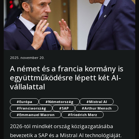
2025. november 20.
A német és a francia kormány is
együttműködésre lépett két AI-
vállalattal
#Európa
#Németország
#Mistral AI
#Franciaország
#SAP
#Arthur Mensch
#Emmanuel Macron
#Friedrich Merz
2026-tól mindkét ország közigazgatásába
bevezetik a SAP és a Mistral AI technológiáját.