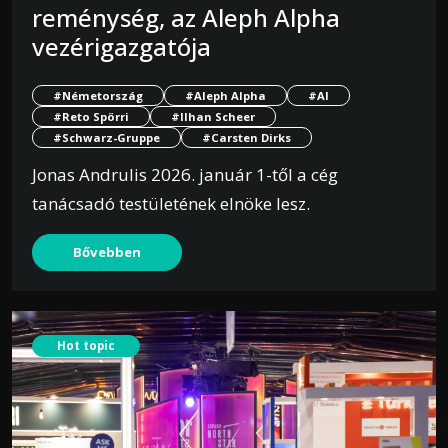
reménység, az Aleph Alpha
vezérigazgatója
#Németország
#Aleph Alpha
#AI
#Reto Spörri
#Ilhan Scheer
#Schwarz-Gruppe
#Carsten Dirks
Jonas Andrulis 2026. január 1-től a cég
tanácsadó testületének elnöke lesz.
Bővebben
Hot topic