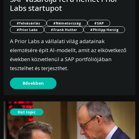
Labs startupot
#felvásárlás
#Németország
#SAP
#Prior Labs
#Frank Hutter
#Philipp Herzig
A Prior Labs a vállalati világ adatainak
elemzésére épít AI-modellt, amit az elkövetkező
években közvetlenül a SAP portfóliójában
tesztelhet és terjeszthet.
Bővebben
Hot topic