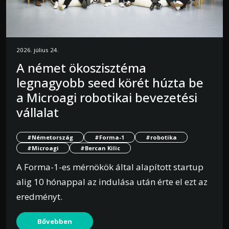
2026. július 24.
A német ökoszisztéma
legnagyobb seed körét húzta be
a Microagi robotikai bevezetési
vállalat
#Németország
#Forma-1
#robotika
#Microagi
#Bercan Kilic
A Forma-1-es mérnökök által alapított startup
alig 10 hónappal az indulása után érte el ezt az
eredményt.
Bővebben