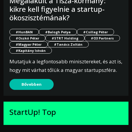
Megalakult a Tisza-kormány:
kikre kell figyelnie a startup-
ökoszisztémának?
#HunBAN
#Balogh Petya
#Csillag Péter
#Oszkó Péter
#STRT Holding
#O3 Partners
#Magyar Péter
#Tanács Zoltán
#Kapitány István
Mutatjuk a legfontosabb minisztereket, és azt is,
hogy mit várhat tőlük a magyar startupszféra.
Bővebben
StartUp! Top