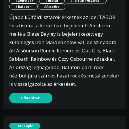
#zeneipar
#metal
#TÁBOR Fesztivál
#Balaton
#Alsóörs
Újabb külföldi sztárok érkeznek az idei TÁBOR
Fesztiválra: a korábban bejelentett Alestorm
mellé a Blaze Bayley is bejelentkezett egy
különleges Iron Maiden show-val, de színpadra
áll Alsóörsön Ronnie Romero és Gus G is, Black
Sabbath, Rainbow és Ozzy Osbourne nótákkal.
Az ország legnagyobb, Balaton-parti rock
házibulijára számos hazai rock és metal zenekar
is visszaigazolta az érkezését.
Bővebben
Hot topic