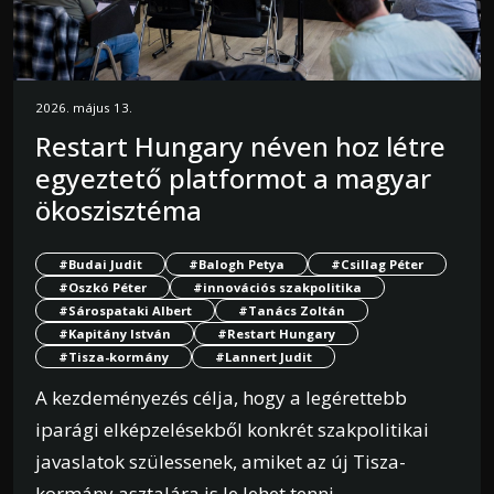
2026. május 13.
Restart Hungary néven hoz létre
egyeztető platformot a magyar
ökoszisztéma
#Budai Judit
#Balogh Petya
#Csillag Péter
#Oszkó Péter
#innovációs szakpolitika
#Sárospataki Albert
#Tanács Zoltán
#Kapitány István
#Restart Hungary
#Tisza-kormány
#Lannert Judit
A kezdeményezés célja, hogy a legérettebb
iparági elképzelésekből konkrét szakpolitikai
javaslatok szülessenek, amiket az új Tisza-
kormány asztalára is le lehet tenni.