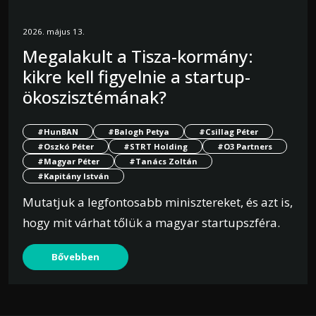
2026. május 13.
Megalakult a Tisza-kormány:
kikre kell figyelnie a startup-
ökoszisztémának?
#HunBAN
#Balogh Petya
#Csillag Péter
#Oszkó Péter
#STRT Holding
#O3 Partners
#Magyar Péter
#Tanács Zoltán
#Kapitány István
Mutatjuk a legfontosabb minisztereket, és azt is,
hogy mit várhat tőlük a magyar startupszféra.
Bővebben