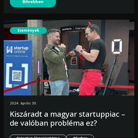
Bővebben
Események
2024. április 30.
Kiszáradt a magyar startuppiac –
de valóban probléma ez?
#startup ökoszisztéma
#forbes