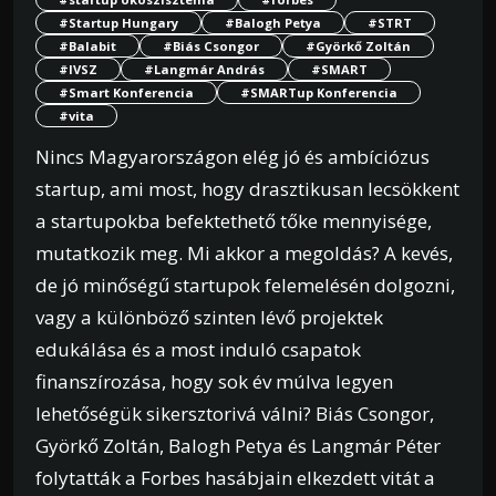
#Startup Hungary
#Balogh Petya
#STRT
#Balabit
#Biás Csongor
#Györkő Zoltán
#IVSZ
#Langmár András
#SMART
#Smart Konferencia
#SMARTup Konferencia
#vita
Nincs Magyarországon elég jó és ambíciózus
startup, ami most, hogy drasztikusan lecsökkent
a startupokba befektethető tőke mennyisége,
mutatkozik meg. Mi akkor a megoldás? A kevés,
de jó minőségű startupok felemelésén dolgozni,
vagy a különböző szinten lévő projektek
edukálása és a most induló csapatok
finanszírozása, hogy sok év múlva legyen
lehetőségük sikersztorivá válni? Biás Csongor,
Györkő Zoltán, Balogh Petya és Langmár Péter
folytatták a Forbes hasábjain elkezdett vitát a