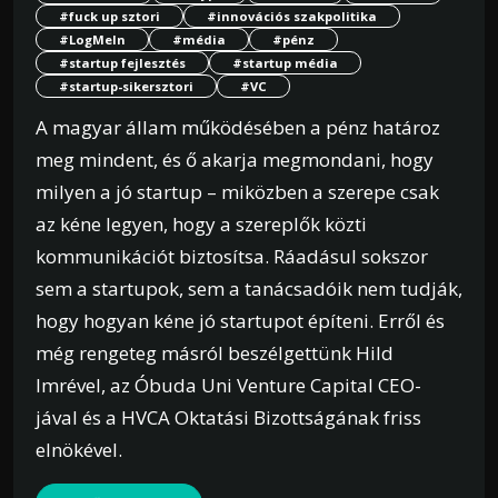
#fuck up sztori
#innovációs szakpolitika
#LogMeln
#média
#pénz
#startup fejlesztés
#startup média
#startup-sikersztori
#VC
A magyar állam működésében a pénz határoz
meg mindent, és ő akarja megmondani, hogy
milyen a jó startup – miközben a szerepe csak
az kéne legyen, hogy a szereplők közti
kommunikációt biztosítsa. Ráadásul sokszor
sem a startupok, sem a tanácsadóik nem tudják,
hogy hogyan kéne jó startupot építeni. Erről és
még rengeteg másról beszélgettünk Hild
Imrével, az Óbuda Uni Venture Capital CEO-
jával és a HVCA Oktatási Bizottságának friss
elnökével.