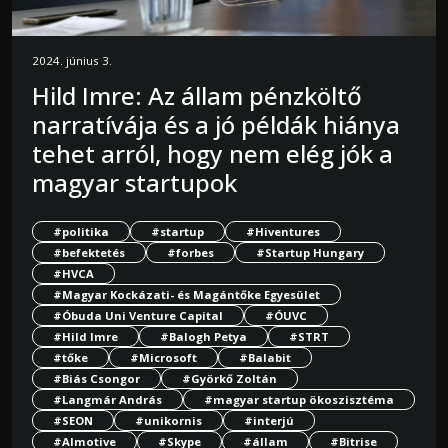
2024. június 3.
Hild Imre: Az állam pénzköltő
narratívája és a jó példák hiánya
tehet arról, hogy nem elég jók a
magyar startupok
#politika
#startup
#Hiventures
#befektetés
#forbes
#Startup Hungary
#HVCA
#Magyar Kockázati- és Magántőke Egyesület
#Óbuda Uni Venture Capital
#ÓUVC
#Hild Imre
#Balogh Petya
#STRT
#tőke
#Microsoft
#Balabit
#Biás Csongor
#Györkő Zoltán
#Langmár András
#magyar startup ökoszisztéma
#SEON
#unikornis
#interjú
#Almotive
#Skype
#állam
#Bitrise