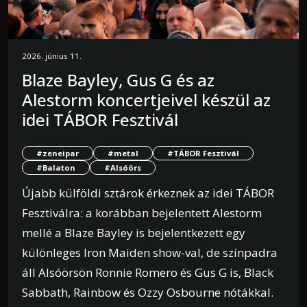
2026. június 11.
Blaze Bayley, Gus G és az
Alestorm koncertjeivel készül az
idei TÁBOR Fesztivál
#zeneipar
#metal
#TÁBOR Fesztivál
#Balaton
#Alsóörs
Újabb külföldi sztárok érkeznek az idei TÁBOR
Fesztiválra: a korábban bejelentett Alestorm
mellé a Blaze Bayley is bejelentkezett egy
különleges Iron Maiden show-val, de színpadra
áll Alsóörsön Ronnie Romero és Gus G is, Black
Sabbath, Rainbow és Ozzy Osbourne nótákkal.