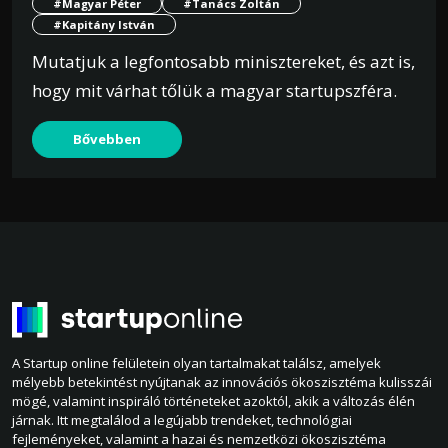
#Magyar Péter
#Tanács Zoltán
#Kapitány István
Mutatjuk a legfontosabb minisztereket, és azt is,
hogy mit várhat tőlük a magyar startupszféra.
Bővebben
A Startup online felületein olyan tartalmakat találsz, amelyek
mélyebb betekintést nyújtanak az innovációs ökoszisztéma kulisszái
mögé, valamint inspiráló történeteket azoktól, akik a változás élén
járnak. Itt megtalálod a legújabb trendeket, technológiai
fejleményeket, valamint a hazai és nemzetközi ökoszisztéma