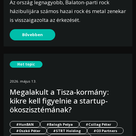
Az ország legnagyobb, Balaton-parti rock
házibulijára számos hazai rock és metal zenekar
is visszaigazolta az érkezését.
Bővebben
Hot topic
2026. május 13.
Megalakult a Tisza-kormány:
kikre kell figyelnie a startup-
ökoszisztémának?
#HunBAN
#Balogh Petya
#Csillag Péter
#Oszkó Péter
#STRT Holding
#O3 Partners