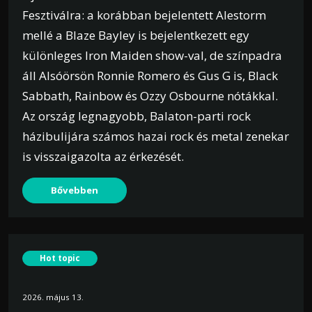
Fesztiválra: a korábban bejelentett Alestorm
mellé a Blaze Bayley is bejelentkezett egy
különleges Iron Maiden show-val, de színpadra
áll Alsóörsön Ronnie Romero és Gus G is, Black
Sabbath, Rainbow és Ozzy Osbourne nótákkal.
Az ország legnagyobb, Balaton-parti rock
házibulijára számos hazai rock és metal zenekar
is visszaigazolta az érkezését.
Bővebben
Hot topic
2026. május 13.