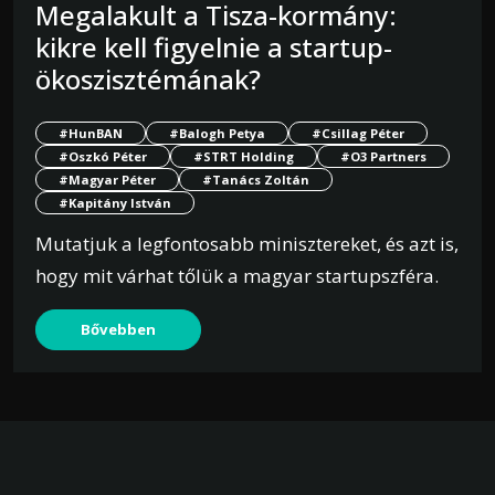
Megalakult a Tisza-kormány:
kikre kell figyelnie a startup-
ökoszisztémának?
#HunBAN
#Balogh Petya
#Csillag Péter
#Oszkó Péter
#STRT Holding
#O3 Partners
#Magyar Péter
#Tanács Zoltán
#Kapitány István
Mutatjuk a legfontosabb minisztereket, és azt is,
hogy mit várhat tőlük a magyar startupszféra.
Bővebben