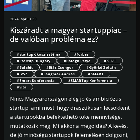
2024. április 30.
Kiszáradt a magyar startuppiac –
de valóban probléma ez?
#startup ökoszisztéma
#forbes
#Startup Hungary
#Balogh Petya
#STRT
#Balabit
#Biás Csongor
#Györkő Zoltán
#IVSZ
#Langmár András
#SMART
#Smart Konferencia
#SMARTup Konferencia
#vita
Nincs Magyarországon elég jó és ambíciózus
startup, ami most, hogy drasztikusan lecsökkent
a startupokba befektethető tőke mennyisége,
mutatkozik meg. Mi akkor a megoldás? A kevés,
de jó minőségű startupok felemelésén dolgozni,