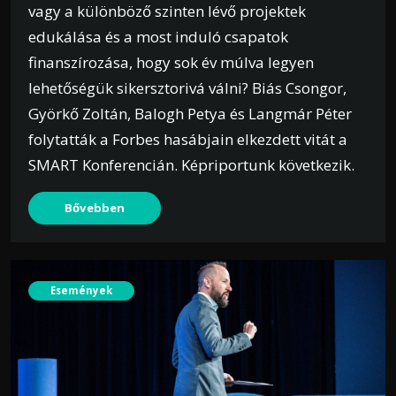
vagy a különböző szinten lévő projektek
edukálása és a most induló csapatok
finanszírozása, hogy sok év múlva legyen
lehetőségük sikersztorivá válni? Biás Csongor,
Györkő Zoltán, Balogh Petya és Langmár Péter
folytatták a Forbes hasábjain elkezdett vitát a
SMART Konferencián. Képriportunk következik.
Bővebben
Események