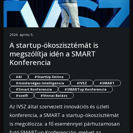
2024. április 5.
A startup-ökoszisztémát is
megszólítja idén a SMART
Konferencia
#AI
#StartUp Online
#mesterséges intelligencia
#IVSZ
#SMART
#Smart Konferencia
#SMARTup Konferencia
#szelfi
#Vinnai Balázs
Az IVSZ által szervezett innovációs és üzleti
konferencia, a SMART a startup-ökoszisztémát
is megcélozza: a fő eseménnyel párhuzamosan
futó SMARTup Konferencián, melyet az