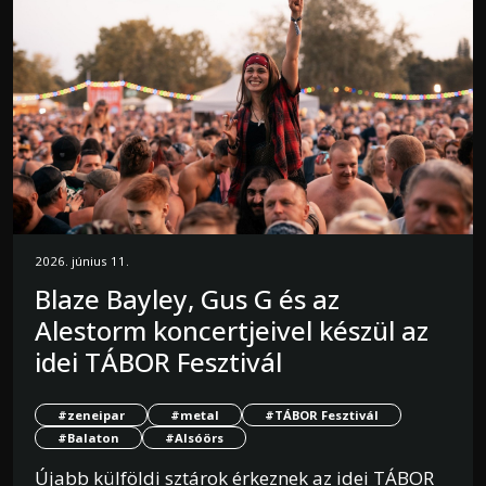
2026. június 11.
Blaze Bayley, Gus G és az
Alestorm koncertjeivel készül az
idei TÁBOR Fesztivál
#zeneipar
#metal
#TÁBOR Fesztivál
#Balaton
#Alsóörs
Újabb külföldi sztárok érkeznek az idei TÁBOR