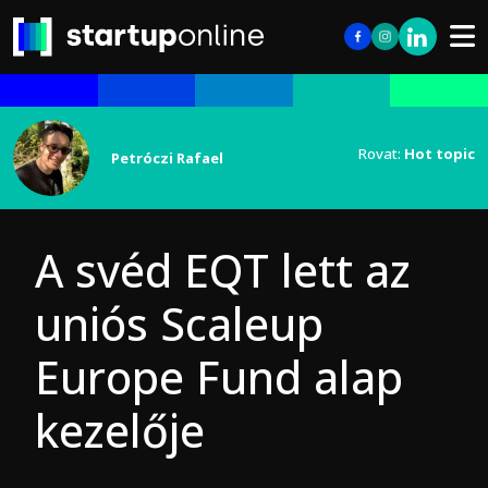
Rovat:
Hot topic
Petróczi Rafael
A svéd EQT lett az
uniós Scaleup
Europe Fund alap
kezelője