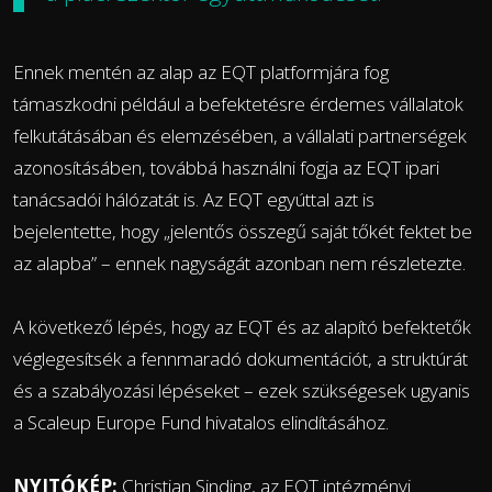
Ennek mentén az alap az EQT platformjára fog
támaszkodni például a befektetésre érdemes vállalatok
felkutátásában és elemzésében, a vállalati partnerségek
azonosításáben, továbbá használni fogja az EQT ipari
tanácsadói hálózatát is. Az EQT egyúttal azt is
bejelentette, hogy „jelentős összegű saját tőkét fektet be
az alapba” – ennek nagyságát azonban nem részletezte.
A következő lépés, hogy az EQT és az alapító befektetők
véglegesítsék a fennmaradó dokumentációt, a struktúrát
és a szabályozási lépéseket – ezek szükségesek ugyanis
a Scaleup Europe Fund hivatalos elindításához.
NYITÓKÉP:
Christian Sinding, az EQT intézményi