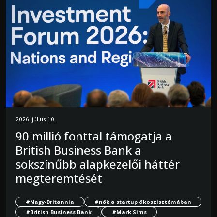
2026. július 10.
90 millió fonttal támogatja a
British Business Bank a
sokszínűbb alapkezelői háttér
megteremtését
#Nagy-Britannia
#nők a startup ökoszisztémában
#British Business Bank
#Mark Sims