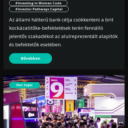
#Investing in Women Code
#Investor Pathways Capital
Az állami hátterű bank célja csökkenteni a brit
kockázatitőke-befektetések terén fennálló
jelentős szakadékot az alulreprezentált alapítók
és befektetők esetében.
Bővebben
Hot topic