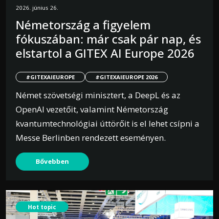
2026. június 26.
Németország a figyelem
fókuszában: már csak pár nap, és
elstartol a GITEX AI Europe 2026
#GITEXAIEUROPE
#GITEXAIEUROPE 2026
Német szövetségi minisztert, a DeepL és az
OpenAI vezetőit, valamint Németország
kvantumtechnológiai úttörőit is el lehet csípni a
Messe Berlinben rendezett eseményen.
Bővebben
Hot topic