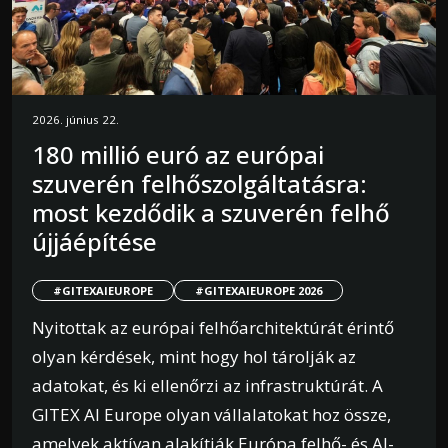
2026. június 22.
180 millió euró az európai
szuverén felhőszolgáltatásra:
most kezdődik a szuverén felhő
újjáépítése
#GITEXAIEUROPE
#GITEXAIEUROPE 2026
Nyitottak az európai felhőarchitektúrát érintő
olyan kérdések, mint hogy hol tárolják az
adatokat, és ki ellenőrzi az infrastruktúrát. A
GITEX AI Europe olyan vállalatokat hoz össze,
amelyek aktívan alakítják Európa felhő- és AI-