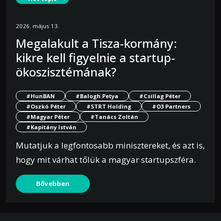
2026. május 13.
Megalakult a Tisza-kormány:
kikre kell figyelnie a startup-
ökoszisztémának?
#HunBAN
#Balogh Petya
#Csillag Péter
#Oszkó Péter
#STRT Holding
#O3 Partners
#Magyar Péter
#Tanács Zoltán
#Kapitány István
Mutatjuk a legfontosabb minisztereket, és azt is,
hogy mit várhat tőlük a magyar startupszféra.
Bővebben