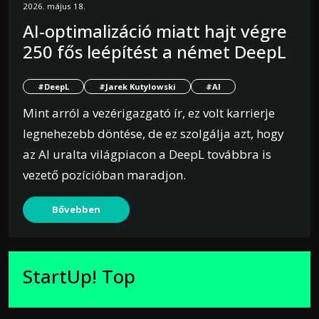
2026. május 18.
AI-optimalizáció miatt hajt végre
250 fős leépítést a német DeepL
#DeepL
#Jarek Kutylowski
#AI
Mint arról a vezérigazgató ír, ez volt karrierje
legnehezebb döntése, de ez szolgálja azt, hogy
az AI uralta világpiacon a DeepL továbbra is
vezető pozícióban maradjon.
Bővebben
StartUp! Top