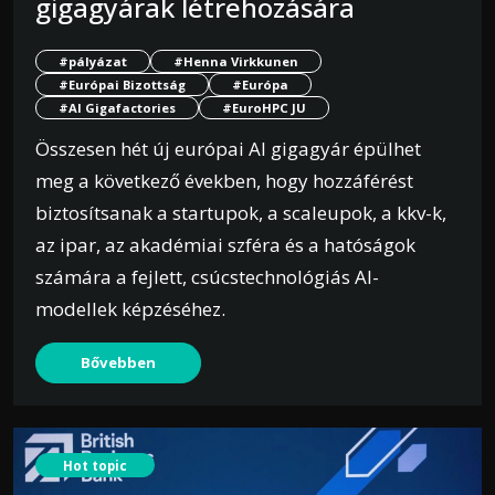
gigagyárak létrehozására
#pályázat
#Henna Virkkunen
#Európai Bizottság
#Európa
#AI Gigafactories
#EuroHPC JU
Összesen hét új európai AI gigagyár épülhet
meg a következő években, hogy hozzáférést
biztosítsanak a startupok, a scaleupok, a kkv-k,
az ipar, az akadémiai szféra és a hatóságok
számára a fejlett, csúcstechnológiás AI-
modellek képzéséhez.
Bővebben
Hot topic