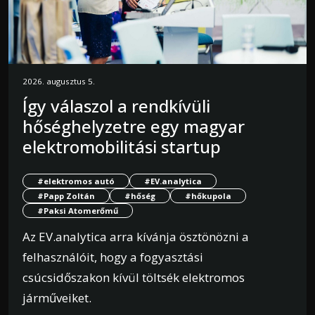
2026. augusztus 5.
Így válaszol a rendkívüli
hőséghelyzetre egy magyar
elektromobilitási startup
#elektromos autó
#EV.analytica
#Papp Zoltán
#hőség
#hőkupola
#Paksi Atomerőmű
Az EV.analytica arra kívánja ösztönözni a
felhasználóit, hogy a fogyasztási
csúcsidőszakon kívül töltsék elektromos
járműveiket.