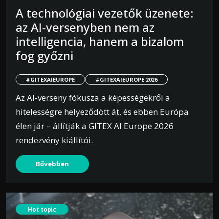
A technológiai vezetők üzenete:
az AI-versenyben nem az
intelligencia, hanem a bizalom
fog győzni
#GITEXAIEUROPE
#GITEXAIEUROPE 2026
Az AI-verseny fókusza a képességekről a
hitelességre helyeződött át, és ebben Európa
élen jár – állítják a GITEX AI Europe 2026
rendezvény kiállítói.
Bővebben
Hot topic