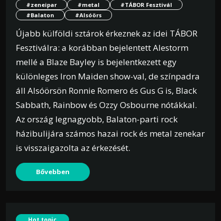
#zeneipar
#metal
#TÁBOR Fesztivál
#Balaton
#Alsóörs
Újabb külföldi sztárok érkeznek az idei TÁBOR
Fesztiválra: a korábban bejelentett Alestorm
mellé a Blaze Bayley is bejelentkezett egy
különleges Iron Maiden show-val, de színpadra
áll Alsóörsön Ronnie Romero és Gus G is, Black
Sabbath, Rainbow és Ozzy Osbourne nótákkal.
Az ország legnagyobb, Balaton-parti rock
házibulijára számos hazai rock és metal zenekar
is visszaigazolta az érkezését.
Bővebben
Hot topic