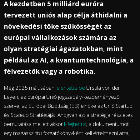
A kezdetben 5 milliárd euróra
tervezett uniós alap célja áthidalni a
növekedési tőke szűkösségét az
európai vállalkozások számára az
olyan stratégiai ágazatokban, mint
például az AI, a kvantumtechnológia, a
félvezetők vagy a robotika.
Még 2025 májusában
jelentette be
Ursula von der
Leyen, az Európai Unió jogszabály-kezdeményező
szerve, az Európai Bizottság (EB) elnöke az Unió Startup
és Scaleup Stratégiáját. Ahogyan azt a stratégia részletes
bemutatása mellett akkor
kifejtettük
, a dokumentumot
egy magasszintű forgatókönyvként kell értelmezni arra,