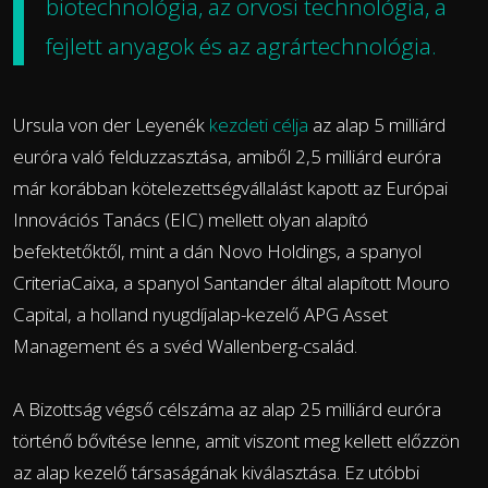
biotechnológia, az orvosi technológia, a
fejlett anyagok és az agrártechnológia.
Ursula von der Leyenék
kezdeti célja
az alap 5 milliárd
euróra való felduzzasztása, amiből 2,5 milliárd euróra
már korábban kötelezettségvállalást kapott az Európai
Innovációs Tanács (EIC) mellett olyan alapító
befektetőktől, mint a dán Novo Holdings, a spanyol
CriteriaCaixa, a spanyol Santander által alapított Mouro
Capital, a holland nyugdíjalap-kezelő APG Asset
Management és a svéd Wallenberg-család.
A Bizottság végső célszáma az alap 25 milliárd euróra
történő bővítése lenne, amit viszont meg kellett előzzön
az alap kezelő társaságának kiválasztása. Ez utóbbi