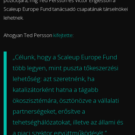
pozíciójára, míg Ted Persson és Victor Englesson a
Scaleup Europe Fund tanácsadó csapatának társelnökei
lehetnek.
Ahogyan Ted Persson
kifejtette
:
„Célunk, hogy a Scaleup Europe Fund
több legyen, mint puszta tőkeszerzési
lehetőség: azt szeretnénk, ha
katalizátorként hatna a tágabb
ökoszisztémára, ösztönözve a vállalati
partnerségeket, erősítve a
tehetséghálózatokat, illetve az állami és
a piaci szektor együttműködését.”