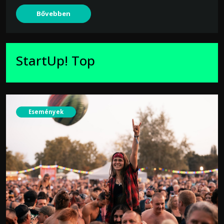
Bővebben
StartUp! Top
Események