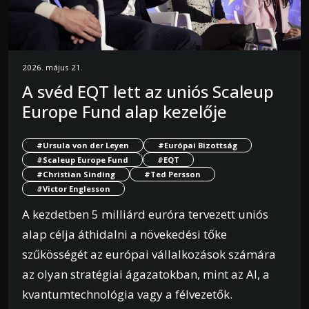
2026. május 21.
A svéd EQT lett az uniós Scaleup
Europe Fund alap kezelője
#Ursula von der Leyen
#Európai Bizottság
#Scaleup Europe Fund
#EQT
#Christian Sinding
#Ted Persson
#Victor Englesson
A kezdetben 5 milliárd euróra tervezett uniós
alap célja áthidalni a növekedési tőke
szűkösségét az európai vállalkozások számára
az olyan stratégiai ágazatokban, mint az AI, a
kvantumtechnológia vagy a félvezetők.