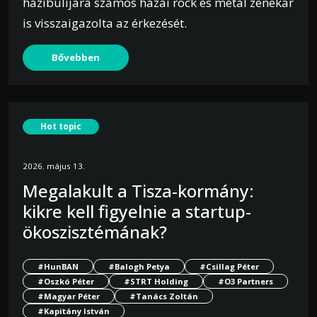
házibulijára számos hazai rock és metal zenekar
is visszaigazolta az érkezését.
Bővebben
Hot topic
2026. május 13.
Megalakult a Tisza-kormány:
kikre kell figyelnie a startup-
ökoszisztémának?
#HunBAN
#Balogh Petya
#Csillag Péter
#Oszkó Péter
#STRT Holding
#O3 Partners
#Magyar Péter
#Tanács Zoltán
#Kapitány István