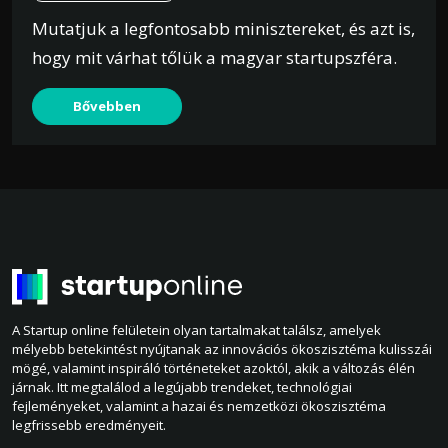
Mutatjuk a legfontosabb minisztereket, és azt is,
hogy mit várhat tőlük a magyar startupszféra.
Bővebben
A Startup online felületein olyan tartalmakat találsz, amelyek
mélyebb betekintést nyújtanak az innovációs ökoszisztéma kulisszái
mögé, valamint inspiráló történeteket azoktól, akik a változás élén
járnak. Itt megtalálod a legújabb trendeket, technológiai
fejleményeket, valamint a hazai és nemzetközi ökoszisztéma
legfrissebb eredményeit.