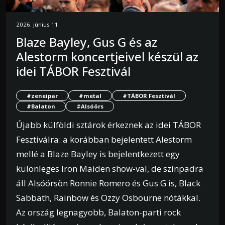
2026. június 11.
Blaze Bayley, Gus G és az
Alestorm koncertjeivel készül az
idei TÁBOR Fesztivál
#zeneipar
#metal
#TÁBOR Fesztivál
#Balaton
#Alsóörs
Újabb külföldi sztárok érkeznek az idei TÁBOR
Fesztiválra: a korábban bejelentett Alestorm
mellé a Blaze Bayley is bejelentkezett egy
különleges Iron Maiden show-val, de színpadra
áll Alsóörsön Ronnie Romero és Gus G is, Black
Sabbath, Rainbow és Ozzy Osbourne nótákkal.
Az ország legnagyobb, Balaton-parti rock