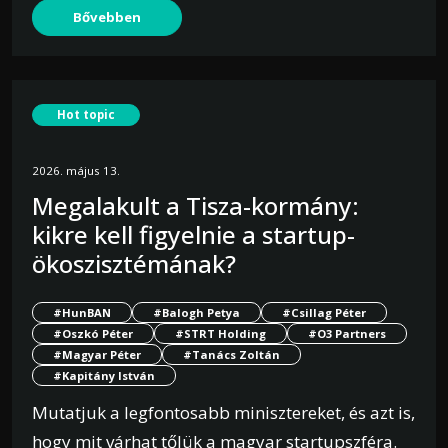
Bővebben
Hot topic
2026. május 13.
Megalakult a Tisza-kormány:
kikre kell figyelnie a startup-
ökoszisztémának?
#HunBAN
#Balogh Petya
#Csillag Péter
#Oszkó Péter
#STRT Holding
#O3 Partners
#Magyar Péter
#Tanács Zoltán
#Kapitány István
Mutatjuk a legfontosabb minisztereket, és azt is,
hogy mit várhat tőlük a magyar startupszféra.