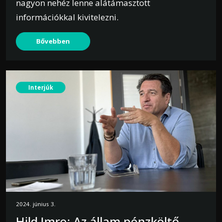
nagyon nehéz lenne alátámasztott
információkkal kivitelezni.
Bővebben
Interjúk
2024. június 3.
Hild Imre: Az állam pénzköltő