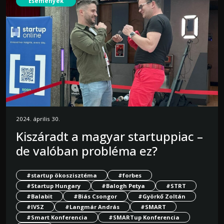
Események
2024. április 30.
Kiszáradt a magyar startuppiac –
de valóban probléma ez?
#startup ökoszisztéma
#forbes
#Startup Hungary
#Balogh Petya
#STRT
#Balabit
#Biás Csongor
#Györkő Zoltán
#IVSZ
#Langmár András
#SMART
#Smart Konferencia
#SMARTup Konferencia