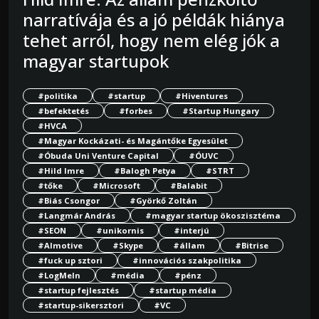
narratívája és a jó példák hiánya
tehet arról, hogy nem elég jók a
magyar startupok
#politika
#startup
#Hiventures
#befektetés
#forbes
#Startup Hungary
#HVCA
#Magyar Kockázati- és Magántőke Egyesület
#Óbuda Uni Venture Capital
#ÓUVC
#Hild Imre
#Balogh Petya
#STRT
#tőke
#Microsoft
#Balabit
#Biás Csongor
#Györkő Zoltán
#Langmár András
#magyar startup ökoszisztéma
#SEON
#unikornis
#interjú
#Almotive
#Skype
#állam
#Bitrise
#fuck up sztori
#innovációs szakpolitika
#LogMeln
#média
#pénz
#startup fejlesztés
#startup média
#startup-sikersztori
#VC