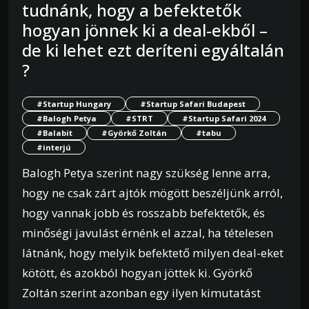
tudnánk, hogy a befektetők
hogyan jönnek ki a deal-ekből –
de ki lehet ezt deríteni egyáltalán
?
#Startup Hungary
#Startup Safari Budapest
#Balogh Petya
#STRT
#Startup Safari 2024
#Balabit
#Györkő Zoltán
#tabu
#interjú
Balogh Petya szerint nagy szükség lenne arra,
hogy ne csak zárt ajtók mögött beszéljünk arról,
hogy vannak jobb és rosszabb befektetők, és
minőségi javulást érnénk el azzal, ha tételesen
látnánk, hogy melyik befektető milyen deal-eket
kötött, és azokból hogyan jöttek ki. Györkő
Zoltán szerint azonban egy ilyen kimutatást