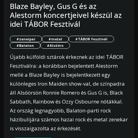
Blaze Bayley, Gus G és az
Alestorm koncertjeivel készül az
idei TÁBOR Fesztivál
#zeneipar
#metal
#TÁBOR Fesztivál
#Balaton
#Alsóörs
Újabb külföldi sztárok érkeznek az idei TÁBOR
Fesztiválra: a korábban bejelentett Alestorm
mellé a Blaze Bayley is bejelentkezett egy
különleges Iron Maiden show-val, de színpadra
áll Alsóörsön Ronnie Romero és Gus G is, Black
Sabbath, Rainbow és Ozzy Osbourne nótákkal.
Az ország legnagyobb, Balaton-parti rock
házibulijára számos hazai rock és metal zenekar
is visszaigazolta az érkezését.