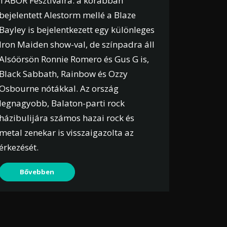
TÁBOR Fesztiválra: a korábban
bejelentett Alestorm mellé a Blaze
Bayley is bejelentkezett egy különleges
Iron Maiden show-val, de színpadra áll
Alsóörsön Ronnie Romero és Gus G is,
Black Sabbath, Rainbow és Ozzy
Osbourne nótákkal. Az ország
legnagyobb, Balaton-parti rock
házibulijára számos hazai rock és
metal zenekar is visszaigazolta az
érkezését.
Bővebben