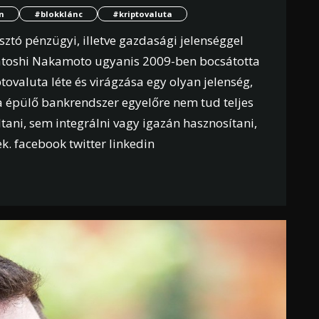
n
#blokklánc
#kriptovaluta
ztó pénzügyi, illetve gazdasági jelenséggel
 Satoshi Nakamoto ugyanis 2009-ben bocsátotta
iptovaluta léte és virágzása egy olyan jelenség,
 épülő bankrendszer egyelőre nem tud teljes
ani, sem integrálni vagy igazán hasznosítani,
. facebook twitter linkedin