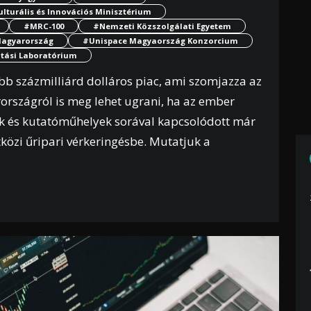
lturális és Innovációs Minisztérium
#MRC-100
#Nemzeti Közszolgálati Egyetem
agyarország
#Unispace Magyaország Konzorcium
atási Laboratórium
bb százmilliárd dolláros piac, ami szomjazza az
országról is meg lehet ugrani, ha az ember
ek és kutatóműhelyek sorával kapcsolódott már
tközi űripari vérkeringésbe. Mutatjuk a