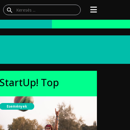
StartUp! Top
Események