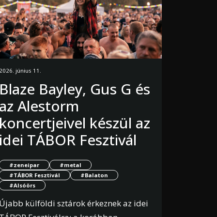
2026. június 11.
Blaze Bayley, Gus G és
az Alestorm
koncertjeivel készül az
idei TÁBOR Fesztivál
#zeneipar
#metal
#TÁBOR Fesztivál
#Balaton
#Alsóörs
Újabb külföldi sztárok érkeznek az idei