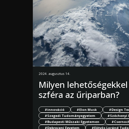
2024. augusztus 14.
Milyen lehetőségekkel
szféra az űriparban?
#innováció
#Elon Musk
#Design Te
#Szegedi Tudományegyetem
#Széchenyi 
#Budapesti Műszaki Egyetemen
#Csernoch
#Debreceni Egyetem
#Eötvös Loránd Tud