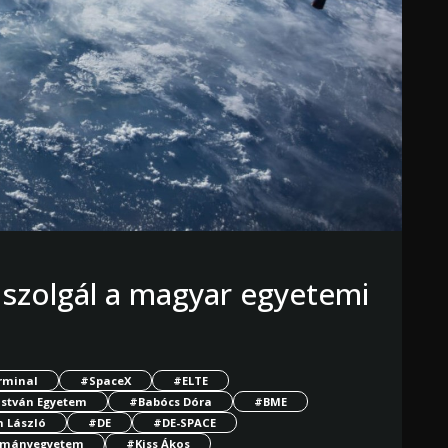
 szolgál a magyar egyetemi
rminal
#SpaceX
#ELTE
István Egyetem
#Babócs Dóra
#BME
 László
#DE
#DE-SPACE
ományegyetem
#Kiss Ákos