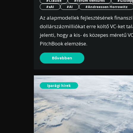
#Claude
#Forum Ventures
#Giusep
#xAI
#AI
#Andreessen Horrowitz
Az alapmodellek fejlesztésének finanszí
dollárszázmilliókat erre költő VC-ket t
jelenti, hogy a kis- és közepes méretű
PitchBook elemzése.
Bővebben
Iparági hírek