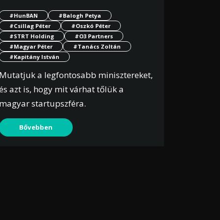
#HunBAN
#Balogh Petya
#Csillag Péter
#Oszkó Péter
#STRT Holding
#O3 Partners
#Magyar Péter
#Tanács Zoltán
#Kapitány István
Mutatjuk a legfontosabb minisztereket,
és azt is, hogy mit várhat tőlük a
magyar startupszféra.
Bővebben