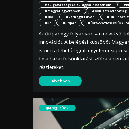
#Külgazdasági és Külügyminisztérium
#Ku
#magyar egyetemek
#Miniszterelnökség
#NKE
#Sárhegyi István
#UniSpace M
#űr
#űripar
#Űrtávközlési és Űrkut
Az űripar egy folyamatosan növekvő, tö
innovációt. A belépési küszöböt Magyar
ismeri a lehetőségeit: egyetemi képzés
be a hazai felsőoktatási szféra a nemze
részleteket.
Bővebben
Iparági hírek