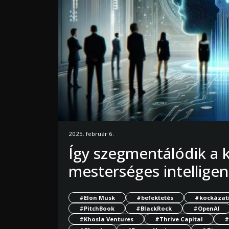
2025. február 6.
Így szegmentálódik a k
mesterséges intelligen
#Elon Musk
#befektetés
#kockázati
#PitchBook
#BlackRock
#OpenAI
#Khosla Ventures
#Thrive Capital
#