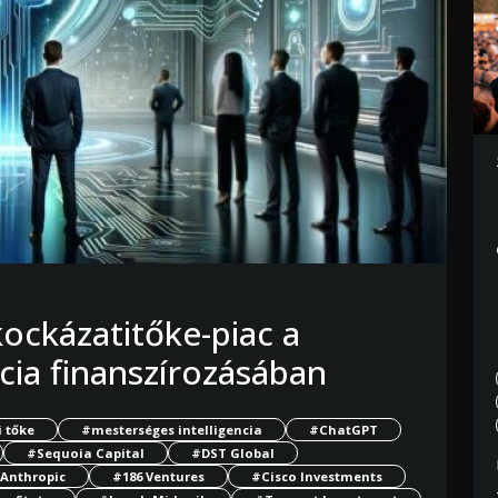
ockázatitőke-piac a
cia finanszírozásában
 tőke
#mesterséges intelligencia
#ChatGPT
#Sequoia Capital
#DST Global
Anthropic
#186 Ventures
#Cisco Investments