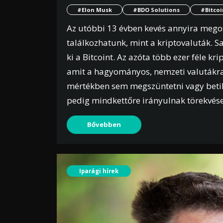
#Elon Musk
#BDO Solutions
#Bitcoi
Az utóbbi 13 évben kevés annyira megos
találkozhatunk, mint a kriptovaluták.
ki a Bitcoint. Az azóta több ezer féle kr
amit a hagyományos, nemzeti valutákra
mértékben sem megszüntetni vagy betilt
pedig mindkettőre irányulnak törekvések
Bővebben
Iparági hírek