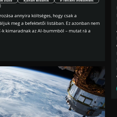
pe Stuto
#Jonah Midanik
#Tencent Investment
rozása annyira költséges, hogy csak a
aláljuk meg a befektetői listában. Ez azonban nem
 VC-k kimaradnak az AI-bummból – mutat rá a