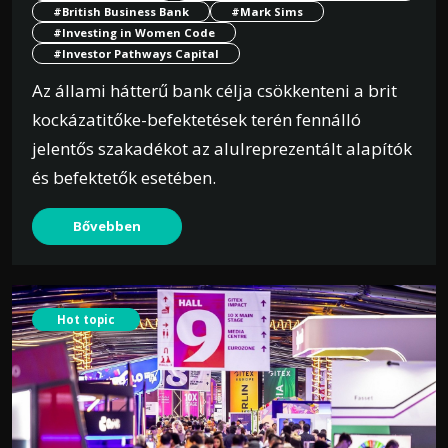
#British Business Bank
#Mark Sims
#Investing in Women Code
#Investor Pathways Capital
Az állami hátterű bank célja csökkenteni a brit
kockázatitőke-befektetések terén fennálló
jelentős szakadékot az alulreprezentált alapítók
és befektetők esetében.
Bővebben
Hot topic