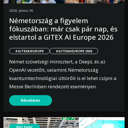
2026. június 26.
Németország a figyelem
fókuszában: már csak pár nap, és
elstartol a GITEX AI Europe 2026
#GITEXAIEUROPE
#GITEXAIEUROPE 2026
Német szövetségi minisztert, a DeepL és az
OpenAI vezetőit, valamint Németország
kvantumtechnológiai úttörőit is el lehet csípni a
Messe Berlinben rendezett eseményen.
Bővebben
Hot topic