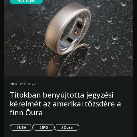
Hot topic
2026. május 27.
Titokban benyújtotta jegyzési
kérelmét az amerikai tőzsdére a
finn Ōura
#USA
#IPO
#Ōura