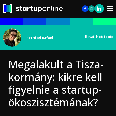
Rovat:
Hot topic
Petróczi Rafael
Megalakult a Tisza-
kormány: kikre kell
figyelnie a startup-
ökoszisztémának?