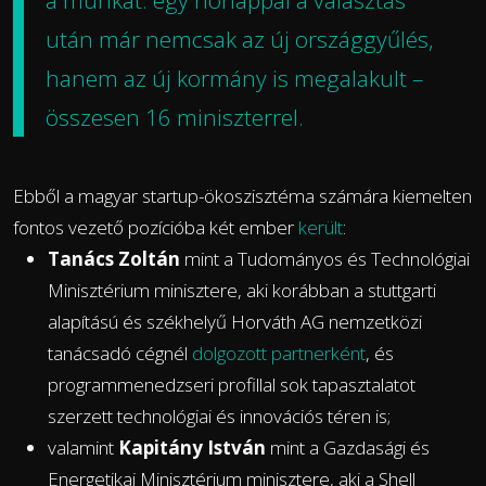
a munkát: egy hónappal a választás
után már nemcsak az
új országgyűlés
,
hanem az
új kormány
is megalakult –
összesen 16 miniszterrel.
Ebből a magyar startup-ökoszisztéma számára kiemelten
fontos vezető pozícióba két ember
került
:
Tanács Zoltán
mint a Tudományos és Technológiai
Minisztérium minisztere, aki korábban a stuttgarti
alapítású és székhelyű Horváth AG nemzetközi
tanácsadó cégnél
dolgozott partnerként
, és
programmenedzseri profillal sok tapasztalatot
szerzett technológiai és innovációs téren is;
valamint
Kapitány István
mint a Gazdasági és
Energetikai Minisztérium minisztere, aki a Shell