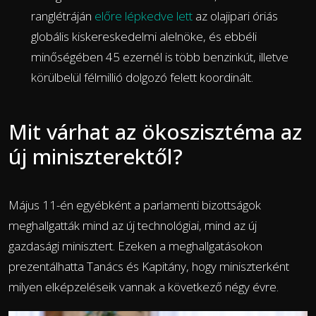
ranglétráján
előre lépkedve lett
az olajipari óriás
globális kiskereskedelmi alelnöke, és ebbéli
minőségében 45 ezernél is több benzinkút, illetve
körülbelül félmillió dolgozó felett koordinált.
Mit várhat az ökoszisztéma az
új miniszterektől?
Május 11-én egyébként a parlamenti bizottságok
meghallgatták mind az új technológiai, mind az új
gazdasági minisztert. Ezeken a meghallgatásokon
prezentálhatta Tanács és Kapitány, hogy miniszterként
milyen elképzeléseik vannak a következő négy évre.