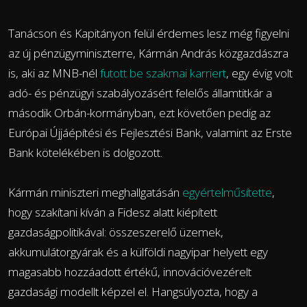
Tanácson és Kapitányon felül érdemes lesz még figyelni
az új pénzügyminiszterre, Kármán András közgazdászra
is, aki az MNB-nél
futott be szakmai karriert
, egy évig volt
adó- és pénzügyi szabályozásért felelős államtitkár a
második Orbán-kormányban, ezt követően pedig az
Európai Újjáépítési és Fejlesztési Bank, valamint az Erste
Bank kötelékében is dolgozott.
Kármán miniszteri meghallgatásán
egyértelműsítette
,
hogy szakítani kíván a Fidesz alatt kiépített
gazdaságpolitikával: összeszerelő üzemek,
akkumulátorgyárak és a külföldi nagyipar helyett egy
magasabb hozzáadott értékű, innovációvezérelt
gazdasági modellt képzel el. Hangsúlyozta, hogy a