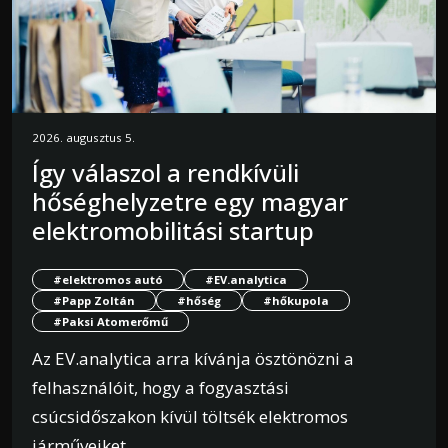
2026. augusztus 5.
Így válaszol a rendkívüli
hőséghelyzetre egy magyar
elektromobilitási startup
#elektromos autó
#EV.analytica
#Papp Zoltán
#hőség
#hőkupola
#Paksi Atomerőmű
Az EV.analytica arra kívánja ösztönözni a
felhasználóit, hogy a fogyasztási
csúcsidőszakon kívül töltsék elektromos
járműveiket.