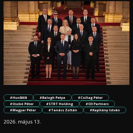
#HunBAN
#Balogh Petya
#Csillag Péter
#Oszkó Péter
#STRT Holding
#O3 Partners
#Magyar Péter
#Tanács Zoltán
#Kapitány István
2026. május 13.