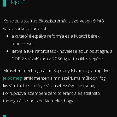
kijött”.
Konkrét, a startup-ökoszisztémát is szervesen érintő
vállalásai közé tartozott:
a kutatói életpálya reformja és a kutatói bérek
rendezése,
illetve a K+F ráfordítások növelése az uniós átlagra, a
GDP 2 százalékára a 2030-ig tartó ciklus végére.
Miniszteri meghallgatásán Kapitány István négy alapelvet
jelölt meg
, amik mentén a minisztériuma működni fog:
kiszámítható szabályozás, tisztességes verseny,
korrupcióval szembeni zéró tolerancia és átlátható
támogatási rendszer. Kiemelte, hogy