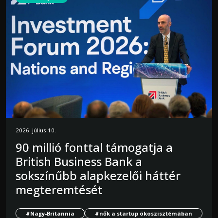
2026. július 10.
90 millió fonttal támogatja a
British Business Bank a
sokszínűbb alapkezelői háttér
megteremtését
#Nagy-Britannia
#nők a startup ökoszisztémában