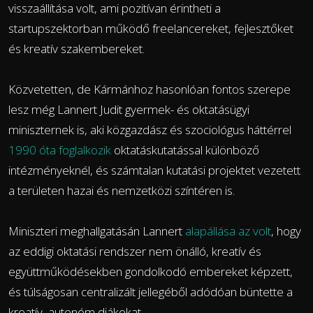
visszaállítása volt, ami pozitívan érintheti a
startupszektorban működő freelancereket, fejlesztőket
és kreatív szakembereket.
Közvetetten, de Kármánhoz hasonlóan fontos szerepe
lesz még Lannert Judit gyermek- és oktatásügyi
miniszternek is, aki közgazdász és szociológus háttérrel
1990 óta foglalkozik
oktatáskutatással különböző
intézményeknél, és számtalan kutatási projektet vezetett
a területen hazai és nemzetközi színtéren is.
Miniszteri meghallgatásán Lannert
alapállása az volt
, hogy
az eddigi oktatási rendszer nem önálló, kreatív és
együttműködésekben gondolkodó embereket képzett,
és túlságosan centralizált jellegéből adódóan büntette a
kreatív, autonóm diákokat.