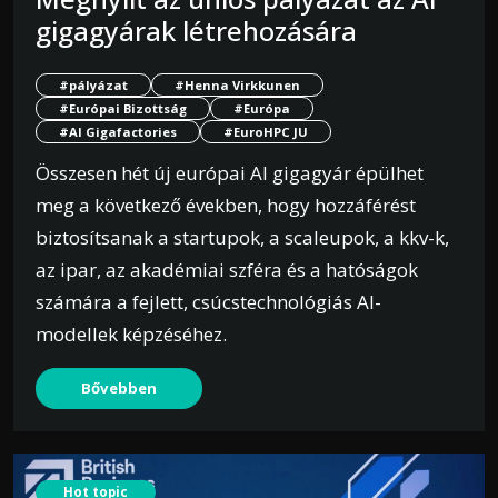
gigagyárak létrehozására
#pályázat
#Henna Virkkunen
#Európai Bizottság
#Európa
#AI Gigafactories
#EuroHPC JU
Összesen hét új európai AI gigagyár épülhet
meg a következő években, hogy hozzáférést
biztosítsanak a startupok, a scaleupok, a kkv-k,
az ipar, az akadémiai szféra és a hatóságok
számára a fejlett, csúcstechnológiás AI-
modellek képzéséhez.
Bővebben
Hot topic