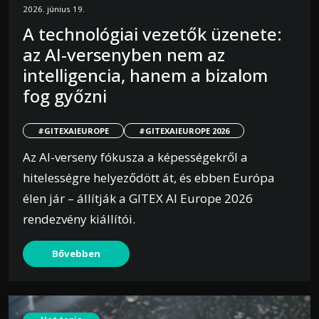
2026. június 19.
A technológiai vezetők üzenete:
az AI-versenyben nem az
intelligencia, hanem a bizalom
fog győzni
#GITEXAIEUROPE
#GITEXAIEUROPE 2026
Az AI-verseny fókusza a képességekről a
hitelességre helyeződött át, és ebben Európa
élen jár – állítják a GITEX AI Europe 2026
rendezvény kiállítói.
Bővebben