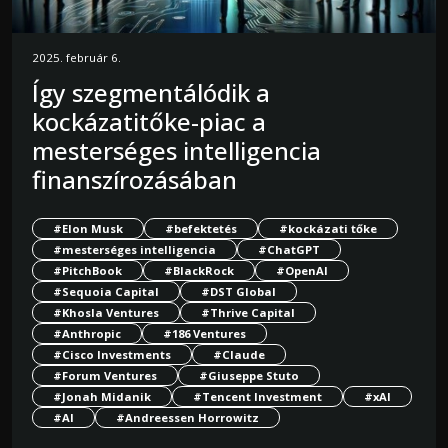
2025. február 6.
Így szegmentálódik a
kockázatitőke-piac a
mesterséges intelligencia
finanszírozásában
#Elon Musk
#befektetés
#kockázati tőke
#mesterséges intelligencia
#ChatGPT
#PitchBook
#BlackRock
#OpenAI
#Sequoia Capital
#DST Global
#Khosla Ventures
#Thrive Capital
#Anthropic
#186 Ventures
#Cisco Investments
#Claude
#Forum Ventures
#Giuseppe Stuto
#Jonah Midanik
#Tencent Investment
#xAI
#AI
#Andreessen Horrowitz