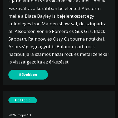
Újabb külföldi sztárok érkeznek az idei TÁBOR
Fesztiválra: a korábban bejelentett Alestorm
mellé a Blaze Bayley is bejelentkezett egy
különleges Iron Maiden show-val, de színpadra
áll Alsóörsön Ronnie Romero és Gus G is, Black
Sabbath, Rainbow és Ozzy Osbourne nótákkal.
Az ország legnagyobb, Balaton-parti rock
házibulijára számos hazai rock és metal zenekar
is visszaigazolta az érkezését.
Bővebben
Hot topic
2026. május 13.