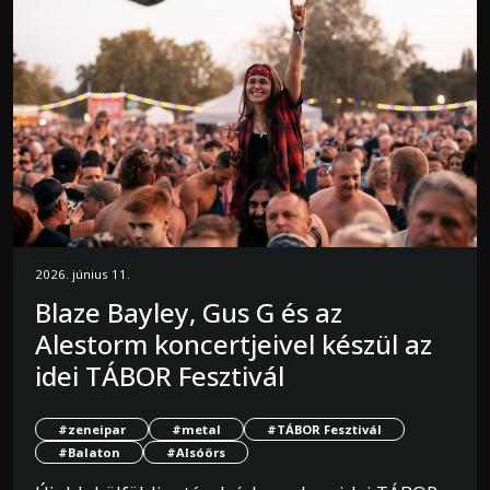
2026. június 11.
Blaze Bayley, Gus G és az
Alestorm koncertjeivel készül az
idei TÁBOR Fesztivál
#zeneipar
#metal
#TÁBOR Fesztivál
#Balaton
#Alsóörs