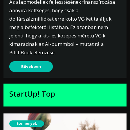
Az alapmodellek fejlesztésének finanszírozása
annyira költséges, hogy csak a
dollárszázmilliókat erre költő VC-ket találjuk
meg a befektetői listában. Ez azonban nem
jelenti, hogy a kis- és közepes méretű VC-k
kimaradnak az AI-bummból – mutat rá a
PitchBook elemzése.
Bővebben
StartUp! Top
Események