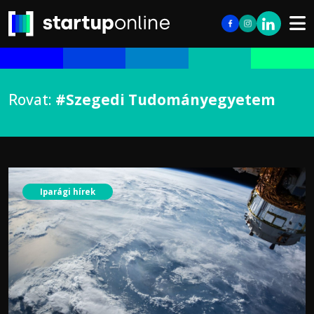
Rovat:
#Szegedi Tudományegyetem
Iparági hírek