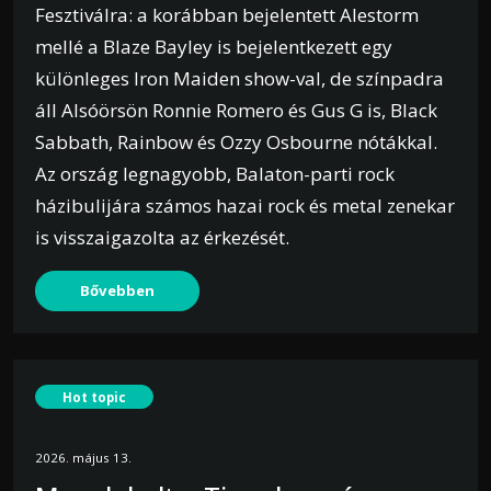
Fesztiválra: a korábban bejelentett Alestorm
mellé a Blaze Bayley is bejelentkezett egy
különleges Iron Maiden show-val, de színpadra
áll Alsóörsön Ronnie Romero és Gus G is, Black
Sabbath, Rainbow és Ozzy Osbourne nótákkal.
Az ország legnagyobb, Balaton-parti rock
házibulijára számos hazai rock és metal zenekar
is visszaigazolta az érkezését.
Bővebben
Hot topic
2026. május 13.