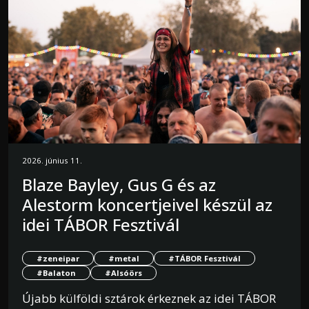
2026. június 11.
Blaze Bayley, Gus G és az
Alestorm koncertjeivel készül az
idei TÁBOR Fesztivál
#zeneipar
#metal
#TÁBOR Fesztivál
#Balaton
#Alsóörs
Újabb külföldi sztárok érkeznek az idei TÁBOR