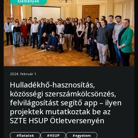
Események
2024. február 1.
Hulladékhő-hasznosítás,
közösségi szerszámkölcsönzés,
felvilágosítást segítő app – ilyen
projektek mutatkoztak be az
SZTE HSUP Ötletversenyén
#fiatalok
#HSUP
#egyetem