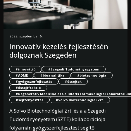
2022. szeptember 6.
Innovatív kezelés fejlesztésén
dolgoznak Szegeden
#innováció
#Szegedi Tudományegyetem
#ADME
#bioanalitika
#biotechnológia
#gyógyszerfejlesztés
#őssejtek
#őssejtfrakció
#Regeneratív Medicina és Celluláris Farmakológiai Laboratóriu
#sejttenyésztés
#Solvo Biotechnológiai Zrt.
A Solvo Biotechnológiai Zrt. és a a Szegedi
Tudományegyetem (SZTE) kollaborációja
folyamán gyógyszerfejlesztést segítő