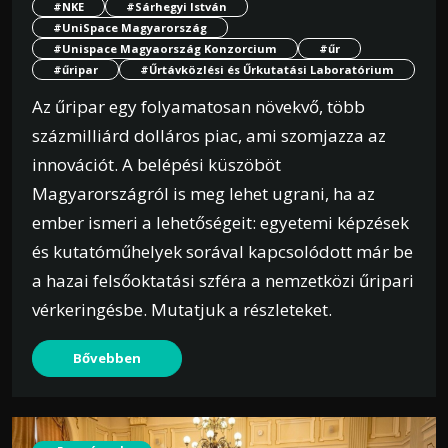
#NKE
#Sárhegyi István
#UniSpace Magyarország
#Unispace Magyaország Konzorcium
#űr
#űripar
#Űrtávközlési és Űrkutatási Laboratórium
Az űripar egy folyamatosan növekvő, több
százmilliárd dolláros piac, ami szomjazza az
innovációt. A belépési küszöböt
Magyarországról is meg lehet ugrani, ha az
ember ismeri a lehetőségeit: egyetemi képzések
és kutatóműhelyek sorával kapcsolódott már be
a hazai felsőoktatási szféra a nemzetközi űripari
vérkeringésbe. Mutatjuk a részleteket.
Bővebben