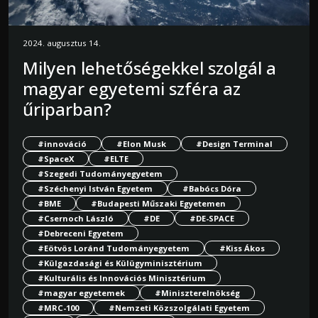
2024. augusztus 14.
Milyen lehetőségekkel szolgál a
magyar egyetemi szféra az
űriparban?
#innováció
#Elon Musk
#Design Terminal
#SpaceX
#ELTE
#Szegedi Tudományegyetem
#Széchenyi István Egyetem
#Babócs Dóra
#BME
#Budapesti Műszaki Egyetemen
#Csernoch László
#DE
#DE-SPACE
#Debreceni Egyetem
#Eötvös Loránd Tudományegyetem
#Kiss Ákos
#Külgazdasági és Külügyminisztérium
#Kulturális és Innovációs Minisztérium
#magyar egyetemek
#Miniszterelnökség
#MRC-100
#Nemzeti Közszolgálati Egyetem