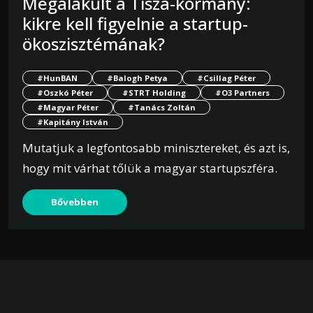
Megalakult a Tisza-kormány:
kikre kell figyelnie a startup-
ökoszisztémának?
#HunBAN
#Balogh Petya
#Csillag Péter
#Oszkó Péter
#STRT Holding
#O3 Partners
#Magyar Péter
#Tanács Zoltán
#Kapitány István
Mutatjuk a legfontosabb minisztereket, és azt is,
hogy mit várhat tőlük a magyar startupszféra.
Bővebben