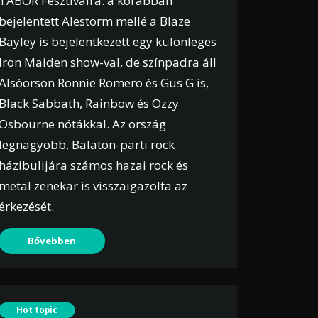
TÁBOR Fesztiválra: a korábban
bejelentett Alestorm mellé a Blaze
Bayley is bejelentkezett egy különleges
Iron Maiden show-val, de színpadra áll
Alsóörsön Ronnie Romero és Gus G is,
Black Sabbath, Rainbow és Ozzy
Osbourne nótákkal. Az ország
legnagyobb, Balaton-parti rock
házibulijára számos hazai rock és
metal zenekar is visszaigazolta az
érkezését.
Bővebben
Hot topic