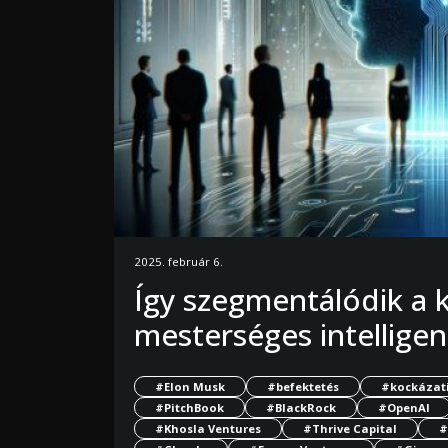
2025. február 6.
Így szegmentálódik a k
mesterséges intelligen
#Elon Musk
#befektetés
#kockázati
#PitchBook
#BlackRock
#OpenAI
#Khosla Ventures
#Thrive Capital
#