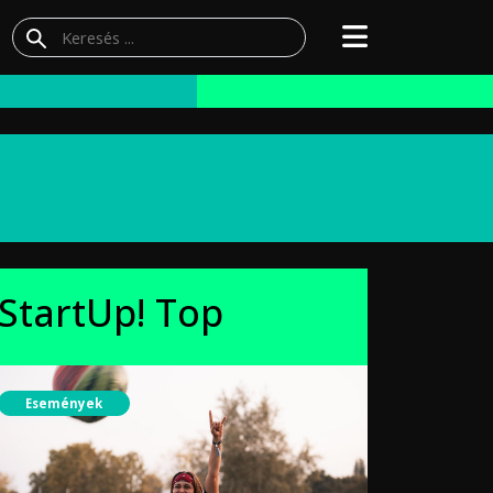
StartUp! Top
Események