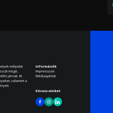
amelyek mélyebb
Információk
isszái mögé,
Impresszum
élén járnak. Itt
Médiaajánlat
nyeket, valamint a
nyeit.
Kövess minket