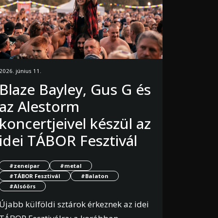
2026. június 11.
Blaze Bayley, Gus G és
az Alestorm
koncertjeivel készül az
idei TÁBOR Fesztivál
#zeneipar
#metal
#TÁBOR Fesztivál
#Balaton
#Alsóörs
Újabb külföldi sztárok érkeznek az idei