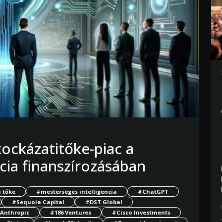
ockázatitőke-piac a
cia finanszírozásában
 tőke
#mesterséges intelligencia
#ChatGPT
#Sequoia Capital
#DST Global
Anthropic
#186 Ventures
#Cisco Investments