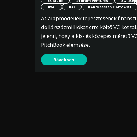
#Claude
#Forum Ventures
#Giusep
#xAI
#AI
#Andreessen Horrowitz
Az alapmodellek fejlesztésének finanszí
dollárszázmilliókat erre költő VC-ket t
jelenti, hogy a kis- és közepes méretű
PitchBook elemzése.
Bővebben