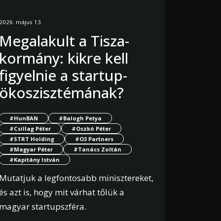
2026. május 13.
Megalakult a Tisza-
kormány: kikre kell
figyelnie a startup-
ökoszisztémának?
#HunBAN
#Balogh Petya
#Csillag Péter
#Oszkó Péter
#STRT Holding
#O3 Partners
#Magyar Péter
#Tanács Zoltán
#Kapitány István
Mutatjuk a legfontosabb minisztereket,
és azt is, hogy mit várhat tőlük a
magyar startupszféra.