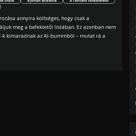
pe Stuto
#Jonah Midanik
#Tencent Investment
rozása annyira költséges, hogy csak a
aláljuk meg a befektetői listában. Ez azonban nem
 VC-k kimaradnak az AI-bummból – mutat rá a