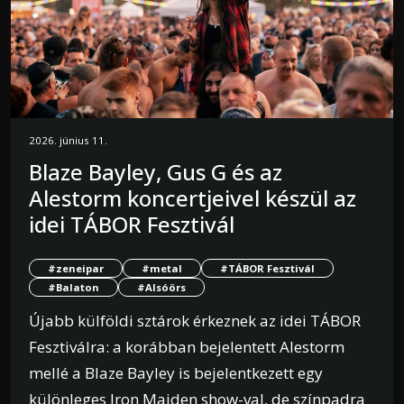
2026. június 11.
Blaze Bayley, Gus G és az
Alestorm koncertjeivel készül az
idei TÁBOR Fesztivál
#zeneipar
#metal
#TÁBOR Fesztivál
#Balaton
#Alsóörs
Újabb külföldi sztárok érkeznek az idei TÁBOR
Fesztiválra: a korábban bejelentett Alestorm
mellé a Blaze Bayley is bejelentkezett egy
különleges Iron Maiden show-val, de színpadra