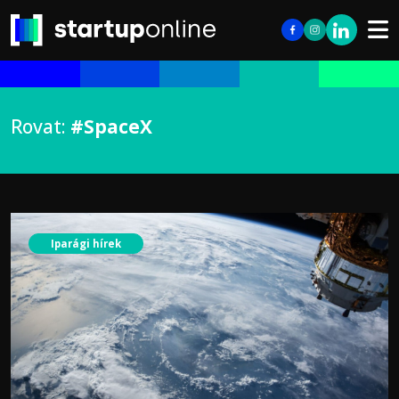
Rovat:
#SpaceX
Iparági hírek