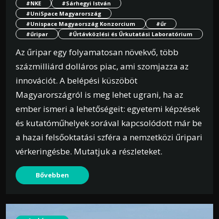
#NKE
#Sárhegyi István
#UniSpace Magyarország
#Unispace Magyaország Konzorcium
#űr
#űripar
#Űrtávközlési és Űrkutatási Laboratórium
Az űripar egy folyamatosan növekvő, több
százmilliárd dolláros piac, ami szomjazza az
innovációt. A belépési küszöböt
Magyarországról is meg lehet ugrani, ha az
ember ismeri a lehetőségeit: egyetemi képzések
és kutatóműhelyek sorával kapcsolódott már be
a hazai felsőoktatási szféra a nemzetközi űripari
vérkeringésbe. Mutatjuk a részleteket.
Bővebben