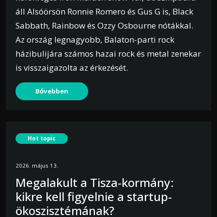
áll Alsóörsön Ronnie Romero és Gus G is, Black
Sabbath, Rainbow és Ozzy Osbourne nótákkal.
Az ország legnagyobb, Balaton-parti rock
házibulijára számos hazai rock és metal zenekar
is visszaigazolta az érkezését.
Bővebben
Hot topic
2026. május 13.
Megalakult a Tisza-kormány:
kikre kell figyelnie a startup-
ökoszisztémának?