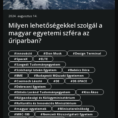
2024. augusztus 14.
Milyen lehetőségekkel szolgál a
magyar egyetemi szféra az
űriparban?
#innováció
#Elon Musk
#Design Terminal
#SpaceX
#ELTE
#Szegedi Tudományegyetem
#Széchenyi István Egyetem
#Babócs Dóra
#BME
#Budapesti Műszaki Egyetemen
#Csernoch László
#DE
#DE-SPACE
#Debreceni Egyetem
#Eötvös Loránd Tudományegyetem
#Kiss Ákos
#Külgazdasági és Külügyminisztérium
#Kulturális és Innovációs Minisztérium
#magyar egyetemek
#Miniszterelnökség
#MRC-100
#Nemzeti Közszolgálati Egyetem