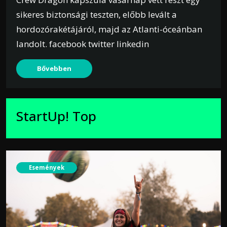
sikeres biztonsági teszten, előbb levált a
hordozórakétájáról, majd az Atlanti-óceánban
landolt. facebook twitter linkedin
Bővebben
StartUp! Top
Események