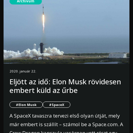
Archívum
2020. január 22.
Eljött az idő: Elon Musk rövidesen
embert küld az űrbe
#Elon Musk
#SpaceX
A SpaceX tavaszra tervezi első olyan útját, mely
már embert is szállít – számol be a Space.com. A
Crew Dragon kapszula vasárnap vett részt egy