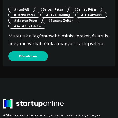
#HunBAN
#Balogh Petya
#Csillag Péter
#Oszkó Péter
#STRT Holding
#O3 Partners
#Magyar Péter
#Tanács Zoltán
#Kapitány István
Mutatjuk a legfontosabb minisztereket, és azt is,
hogy mit várhat tőlük a magyar startupszféra.
Bővebben
A Startup online felületein olyan tartalmakat találsz, amelyek