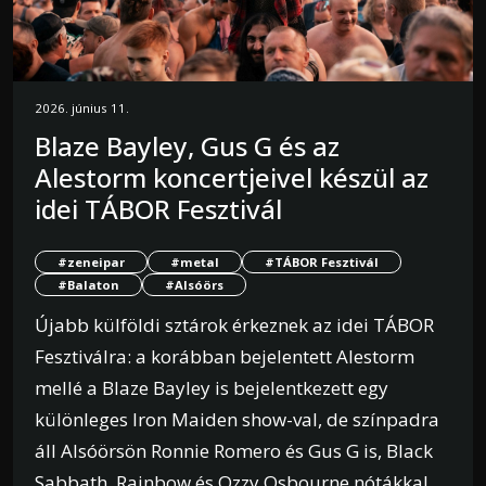
2026. június 11.
Blaze Bayley, Gus G és az
Alestorm koncertjeivel készül az
idei TÁBOR Fesztivál
#zeneipar
#metal
#TÁBOR Fesztivál
#Balaton
#Alsóörs
Újabb külföldi sztárok érkeznek az idei TÁBOR
Fesztiválra: a korábban bejelentett Alestorm
mellé a Blaze Bayley is bejelentkezett egy
különleges Iron Maiden show-val, de színpadra
áll Alsóörsön Ronnie Romero és Gus G is, Black
Sabbath, Rainbow és Ozzy Osbourne nótákkal.