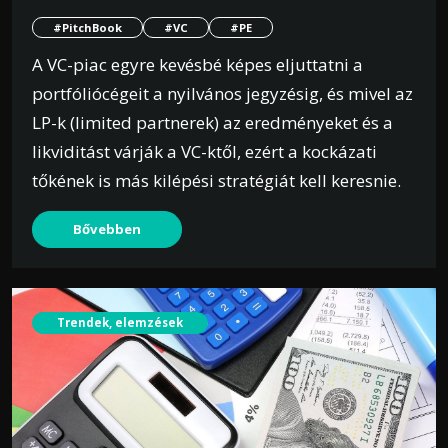
#PitchBook
#VC
#PE
A VC-piac egyre kevésbé képes eljuttatni a
portfóliócégeit a nyilvános jegyzésig, és mivel az
LP-k (limited partnerek) az eredményeket és a
likviditást várják a VC-ktől, ezért a kockázati
tőkének is más kilépési stratégiát kell keresnie.
Bővebben
Trendek, elemzések