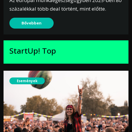
Az európai munkaegészségügyben 2025-ben 80
százalékkal több deal történt, mint előtte.
Bővebben
StartUp! Top
Események