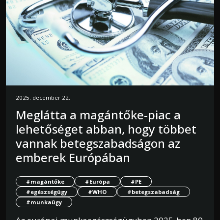
2025. december 22.
Meglátta a magántőke-piac a
lehetőséget abban, hogy többet
vannak betegszabadságon az
emberek Európában
#magántőke
#Európa
#PE
#egészségügy
#WHO
#betegszabadság
#munkaügy