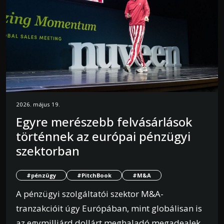
2026. május 19.
Egyre merészebb felvásárlások
történnek az európai pénzügyi
szektorban
#pénzügy
#PitchBook
#M&A
A pénzügyi szolgáltatói szektor M&A-
tranzakcióit úgy Európában, mint globálisan is
az egymilliárd dollárt meghaladó megadealek