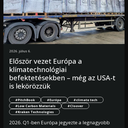
2026. július 6.
Először vezet Európa a
klímatechnológiai
befektetésekben – még az USA-t
is lekörözzük
#PitchBook
#Európa
#climate tech
#Low Carbon Materials
#Cloover
#Kraken Technologies
2026. Q1-ben Európa jegyezte a legnagyobb