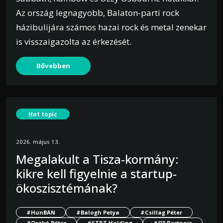
Az ország legnagyobb, Balaton-parti rock
házibulijára számos hazai rock és metal zenekar
is visszaigazolta az érkezését.
Bővebben
Hot topic
2026. május 13.
Megalakult a Tisza-kormány:
kikre kell figyelnie a startup-
ökoszisztémának?
#HunBAN
#Balogh Petya
#Csillag Péter
#Oszkó Péter
#STRT Holding
#O3 Partners