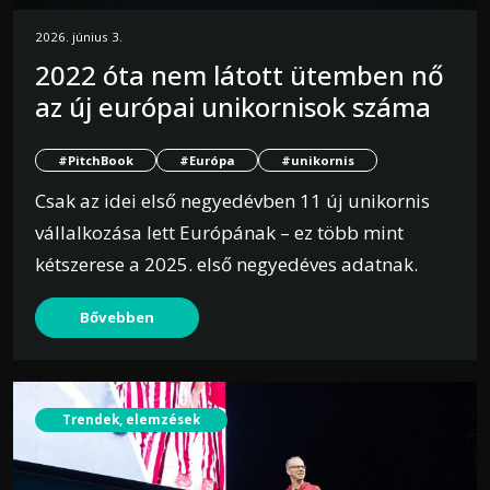
2026. június 3.
2022 óta nem látott ütemben nő
az új európai unikornisok száma
#PitchBook
#Európa
#unikornis
Csak az idei első negyedévben 11 új unikornis
vállalkozása lett Európának – ez több mint
kétszerese a 2025. első negyedéves adatnak.
Bővebben
Trendek, elemzések