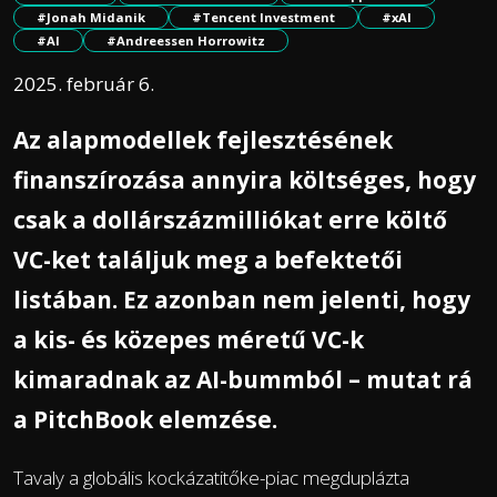
#Jonah Midanik
#Tencent Investment
#xAI
#AI
#Andreessen Horrowitz
2025. február 6.
Az alapmodellek fejlesztésének
finanszírozása annyira költséges, hogy
csak a dollárszázmilliókat erre költő
VC-ket találjuk meg a befektetői
listában. Ez azonban nem jelenti, hogy
a kis- és közepes méretű VC-k
kimaradnak az AI-bummból – mutat rá
a PitchBook elemzése.
Tavaly a globális kockázatitőke-piac megduplázta