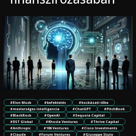
#Elon Musk
#befektetés
#kockázati tőke
#mesterséges intelligencia
#ChatGPT
#PitchBook
#BlackRock
#OpenAI
#Sequoia Capital
#DST Global
#Khosla Ventures
#Thrive Capital
#Anthropic
#186 Ventures
#Cisco Investments
#Claude
#Forum Ventures
#Giuseppe Stuto