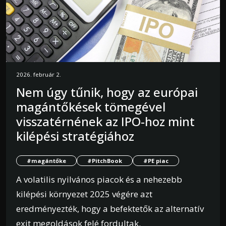
2026. február 2.
Nem úgy tűnik, hogy az európai
magántőkések tömegével
visszatérnének az IPO-hoz mint
kilépési stratégiához
#magántőke
#PitchBook
#PE piac
A volatilis nyilvános piacok és a nehezebb
kilépési környezet 2025 végére azt
eredményezték, hogy a befektetők az alternatív
exit megoldások felé fordultak.