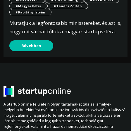
#Magyar Péter
#Tanács Zoltán
#Kapitány István
Mutatjuk a legfontosabb minisztereket, és azt is,
hogy mit várhat tőlük a magyar startupszféra.
Bővebben
A Startup online felületein olyan tartalmakat találsz, amelyek
mélyebb betekintést nyújtanak az innovációs ökoszisztéma kulisszái
mögé, valamint inspiráló történeteket azoktól, akik a változás élén
járnak. Itt megtalálod a legújabb trendeket, technológiai
fejleményeket, valamint a hazai és nemzetközi ökoszisztéma