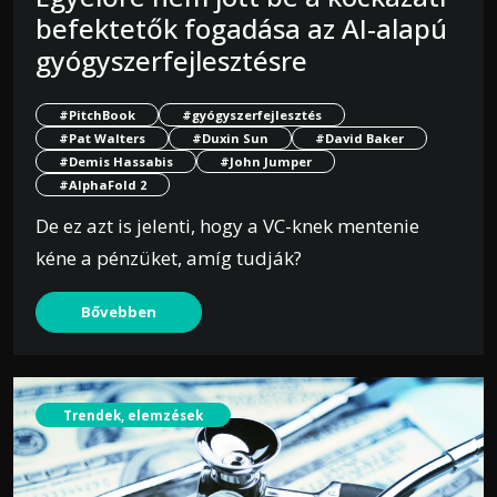
befektetők fogadása az AI-alapú
gyógyszerfejlesztésre
#PitchBook
#gyógyszerfejlesztés
#Pat Walters
#Duxin Sun
#David Baker
#Demis Hassabis
#John Jumper
#AlphaFold 2
De ez azt is jelenti, hogy a VC-knek mentenie
kéne a pénzüket, amíg tudják?
Bővebben
Trendek, elemzések