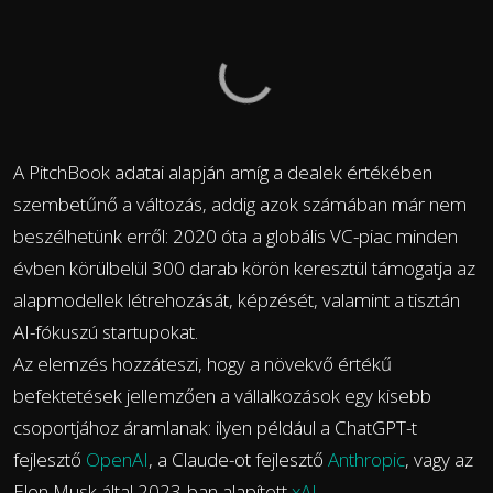
A PitchBook adatai alapján amíg a dealek értékében
szembetűnő a változás, addig azok számában már nem
beszélhetünk erről: 2020 óta a globális VC-piac minden
évben körülbelül 300 darab körön keresztül támogatja az
alapmodellek létrehozását, képzését, valamint a tisztán
AI-fókuszú startupokat.
Az elemzés hozzáteszi, hogy a növekvő értékű
befektetések jellemzően a vállalkozások egy kisebb
csoportjához áramlanak: ilyen például a ChatGPT-t
fejlesztő
OpenAI
, a Claude-ot fejlesztő
Anthropic
, vagy az
Elon Musk által 2023-ban alapított
xAI
.