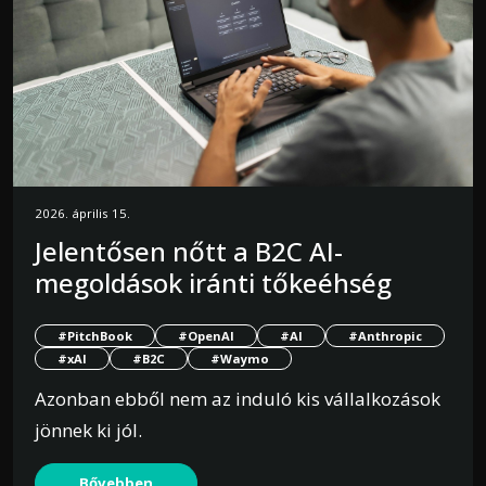
2026. április 15.
Jelentősen nőtt a B2C AI-
megoldások iránti tőkeéhség
#PitchBook
#OpenAI
#AI
#Anthropic
#xAI
#B2C
#Waymo
Azonban ebből nem az induló kis vállalkozások
jönnek ki jól.
Bővebben