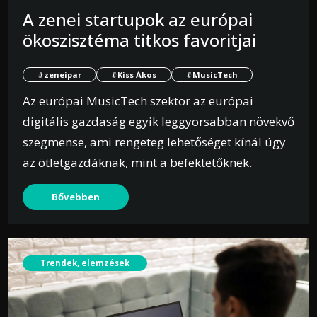
A zenei startupok az európai
ökoszisztéma titkos favoritjai
#zeneipar
#Kiss Ákos
#MusicTech
Az európai MusicTech szektor az európai
digitális gazdaság egyik leggyorsabban növekvő
szegmense, ami rengeteg lehetőséget kínál úgy
az ötletgazdáknak, mint a befektetőknek.
Bővebben
Trendek, elemzések