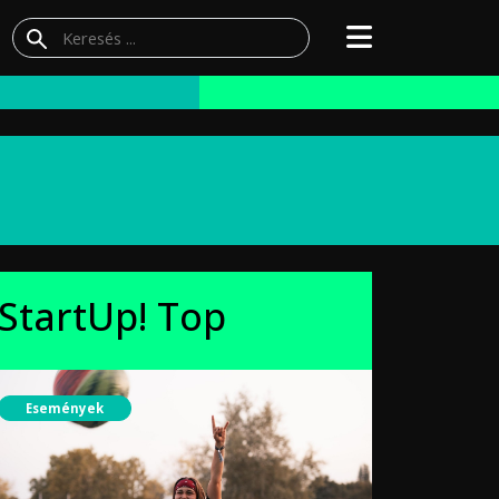
StartUp! Top
Események