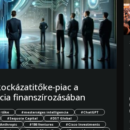
ockázatitőke-piac a
cia finanszírozásában
 tőke
#mesterséges intelligencia
#ChatGPT
#Sequoia Capital
#DST Global
Anthropic
#186 Ventures
#Cisco Investments