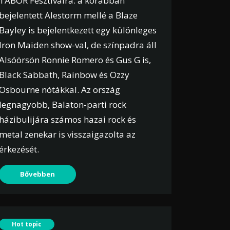
TÁBOR Fesztiválra: a korábban
bejelentett Alestorm mellé a Blaze
Bayley is bejelentkezett egy különleges
Iron Maiden show-val, de színpadra áll
Alsóörsön Ronnie Romero és Gus G is,
Black Sabbath, Rainbow és Ozzy
Osbourne nótákkal. Az ország
legnagyobb, Balaton-parti rock
házibulijára számos hazai rock és
metal zenekar is visszaigazolta az
érkezését.
Bővebben
Hot topic