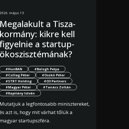
2026. május 13.
Megalakult a Tisza-
kormány: kikre kell
figyelnie a startup-
ökoszisztémának?
#HunBAN
#Balogh Petya
#Csillag Péter
#Oszkó Péter
#STRT Holding
#O3 Partners
#Magyar Péter
#Tanács Zoltán
#Kapitány István
Mutatjuk a legfontosabb minisztereket,
és azt is, hogy mit várhat tőlük a
magyar startupszféra.