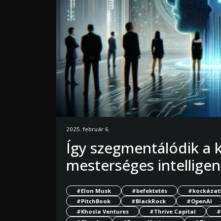
2025. február 6.
Így szegmentálódik a k
mesterséges intelligen
#Elon Musk
#befektetés
#kockázati
#PitchBook
#BlackRock
#OpenAI
#Khosla Ventures
#Thrive Capital
#