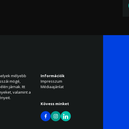
amelyek mélyebb
Információk
isszái mögé,
Impresszum
élén járnak. Itt
Médiaajánlat
nyeket, valamint a
nyeit.
Kövess minket