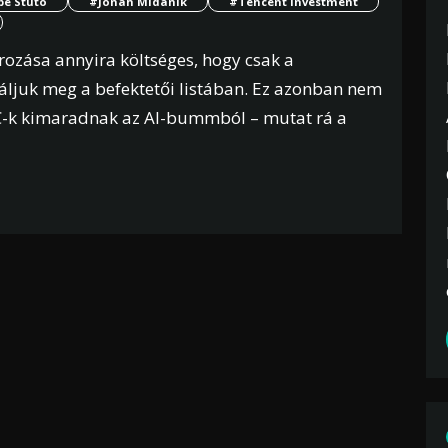
pe Stuto
#Jonah Midanik
#Tencent Investment
rozása annyira költséges, hogy csak a
aláljuk meg a befektetői listában. Ez azonban nem
 VC-k kimaradnak az AI-bummból – mutat rá a