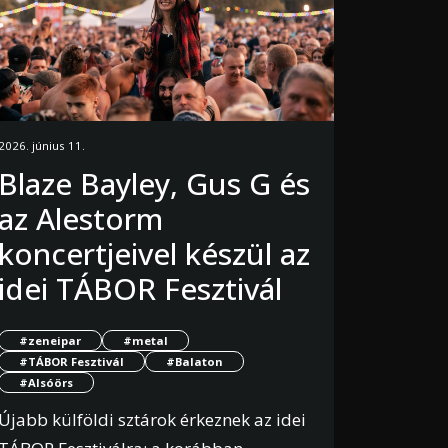
2026. június 11.
Blaze Bayley, Gus G és
az Alestorm
koncertjeivel készül az
idei TÁBOR Fesztivál
#zeneipar
#metal
#TÁBOR Fesztivál
#Balaton
#Alsóörs
Újabb külföldi sztárok érkeznek az idei