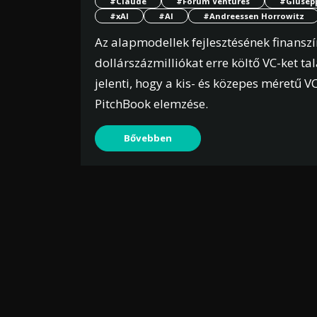
#Claude
#Forum Ventures
#Giusep
#xAI
#AI
#Andreessen Horrowitz
Az alapmodellek fejlesztésének finanszí
dollárszázmilliókat erre költő VC-ket t
jelenti, hogy a kis- és közepes méretű
PitchBook elemzése.
Bővebben