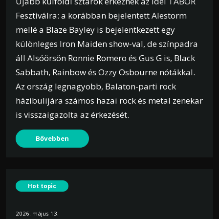
Újabb külföldi sztárok érkeznek az idei TÁBOR
Fesztiválra: a korábban bejelentett Alestorm
mellé a Blaze Bayley is bejelentkezett egy
különleges Iron Maiden show-val, de színpadra
áll Alsóörsön Ronnie Romero és Gus G is, Black
Sabbath, Rainbow és Ozzy Osbourne nótákkal.
Az ország legnagyobb, Balaton-parti rock
házibulijára számos hazai rock és metal zenekar
is visszaigazolta az érkezését.
Bővebben
Hot topic
2026. május 13.