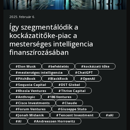
2025. február 6.
Így szegmentálódik a
kockázatitőke-piac a
mesterséges intelligencia
finanszírozásában
#Elon Musk
#befektetés
#kockázati tőke
#mesterséges intelligencia
#ChatGPT
#PitchBook
#BlackRock
#OpenAI
#Sequoia Capital
#DST Global
#Khosla Ventures
#Thrive Capital
#Anthropic
#186 Ventures
#Cisco Investments
#Claude
#Forum Ventures
#Giuseppe Stuto
#Jonah Midanik
#Tencent Investment
#xAI
#AI
#Andreessen Horrowitz