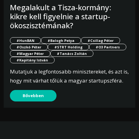
Megalakult a Tisza-kormány:
kikre kell figyelnie a startup-
ökoszisztémának?
#HunBAN
#Balogh Petya
#Csillag Péter
#Oszkó Péter
#STRT Holding
#O3 Partners
#Magyar Péter
#Tanács Zoltán
#Kapitány István
Mutatjuk a legfontosabb minisztereket, és azt is,
hogy mit várhat tőlük a magyar startupszféra.
Bővebben