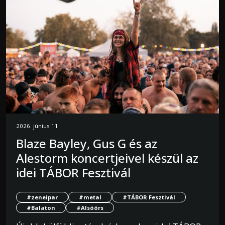
2026. június 11.
Blaze Bayley, Gus G és az
Alestorm koncertjeivel készül az
idei TÁBOR Fesztivál
#zeneipar
#metal
#TÁBOR Fesztivál
#Balaton
#Alsóörs