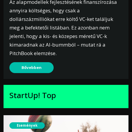
Az alapmodellek fejlesztésének finanszírozása
annyira költséges, hogy csak a
dollárszázmilliókat erre költő VC-ket találjuk
meg a befektetői listában. Ez azonban nem
jelenti, hogy a kis- és közepes méretű VC-k
kimaradnak az AI-bummból – mutat rá a
PitchBook elemzése.
Bővebben
StartUp! Top
Események