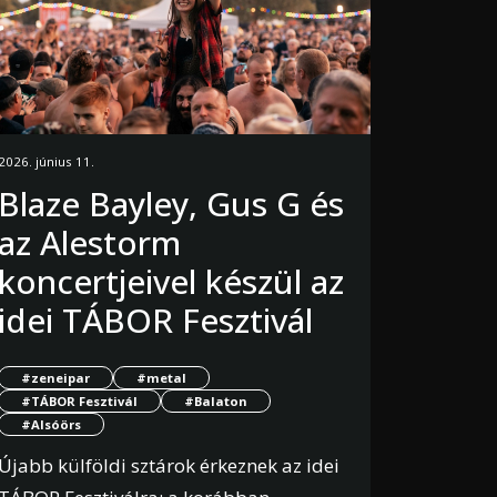
2026. június 11.
Blaze Bayley, Gus G és
az Alestorm
koncertjeivel készül az
idei TÁBOR Fesztivál
#zeneipar
#metal
#TÁBOR Fesztivál
#Balaton
#Alsóörs
Újabb külföldi sztárok érkeznek az idei