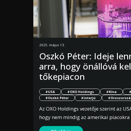
2025. május 13.
Oszkó Péter: Ideje le
arra, hogy önállóvá kel
tőkepiacon
#USA
#OXO Holdings
#Kína
#Oszkó Péter
#interjú
#Oroszorszá
Az OXO Holdings vezetője szerint az USA
hogy nem mindig az amerikai piacokra k