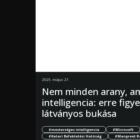
2025. május 27.
Nem minden arany, am
intelligencia: erre figy
látványos bukása
#mesterséges intelligencia
#Microsoft
#Katari Befektetési Hatóság
#Manpreet R