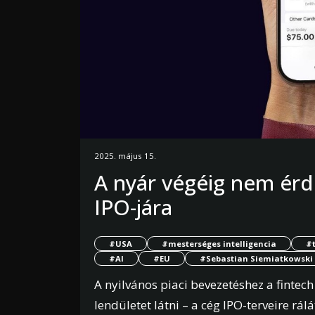
2025. május 15.
A nyár végéig nem érd
IPO-jára
#USA
#mesterséges intelligencia
#
#AI
#EU
#Sebastian Siemiatkowski
A nyilvános piaci bevezetéshez a finte
lendületet látni – a cég IPO-terveire rá