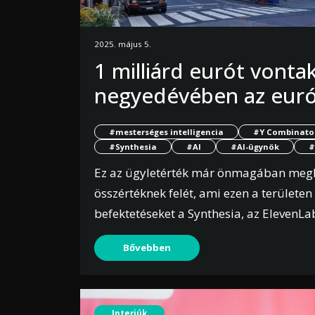
2025. május 5.
1 milliárd eurót vonta
negyedévében az euró
#mesterséges intelligencia
#Y Combinato
#Synthesia
#AI
#AI-ügynök
#
Ez az ügyletérték már önmagában megha
összértéknek felét, ami ezen a területe
befektetéseket a Synthesia, az ElevenLa
Bővebben
Interjúk