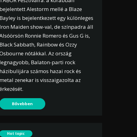
TÁBOR Fesztiválra: a korábban
bejelentett Alestorm mellé a Blaze
Bayley is bejelentkezett egy különleges
Iron Maiden show-val, de színpadra áll
Alsóörsön Ronnie Romero és Gus G is,
Black Sabbath, Rainbow és Ozzy
Osbourne nótákkal. Az ország
legnagyobb, Balaton-parti rock
házibulijára számos hazai rock és
metal zenekar is visszaigazolta az
érkezését.
Bővebben
Hot topic