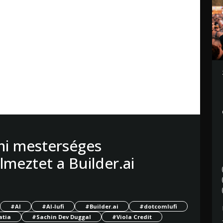
i mesterséges
elmeztet a Builder.ai
#AI
#AI-lufi
#Builder.ai
#dotcomlufi
atia
#Sachin Dev Duggal
#Viola Credit