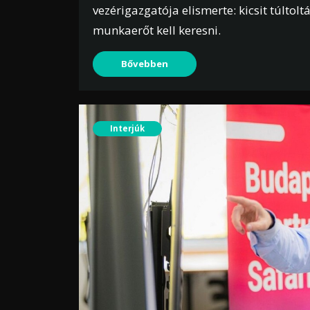
vezérigazgatója elismerte: kicsit túltol
munkaerőt kell keresni.
Bővebben
Interjúk