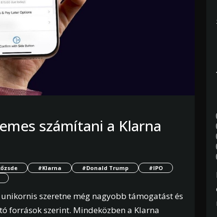
emes számítani a Klarna
tőzsde
#Klarna
#Donald Trump
#IPO
ch unikornis szeretne még nagyobb támogatást és
látó források szerint. Mindeközben a Klarna