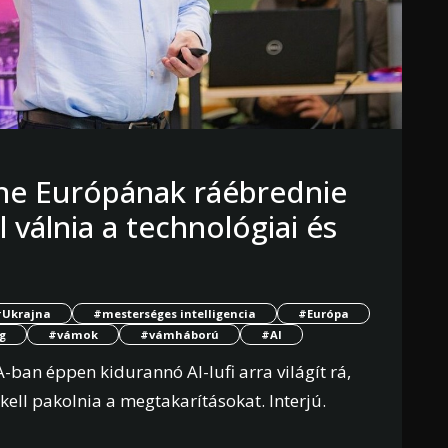
nne Európának ráébrednie
l válnia a technológiai és
#Ukrajna
#mesterséges intelligencia
#Európa
g
#vámok
#vámháború
#AI
-ban éppen kidurannó AI-lufi arra világít rá,
ell pakolnia a megtakarításokat. Interjú.