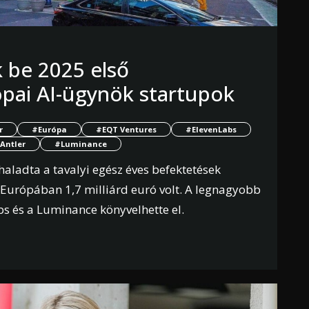
k be 2025 első
pai AI-ügynök startupok
r
#Európa
#EQT Ventures
#ElevenLabs
Antler
#Luminance
ladta a tavalyi egész éves befektetések
n Európában 1,7 milliárd euró volt. A legnagyobb
bs és a Luminance könyvelhette el.