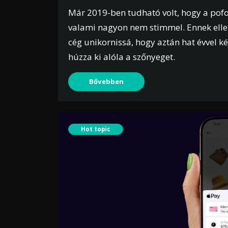
Már 2019-ben tudható volt, hogy a pofo
valami nagyon nem stimmel. Ennek ellen
cég unikornissá, hogy aztán hat évvel k
húzza ki alóla a szőnyeget.
Bővebben
Hot topic