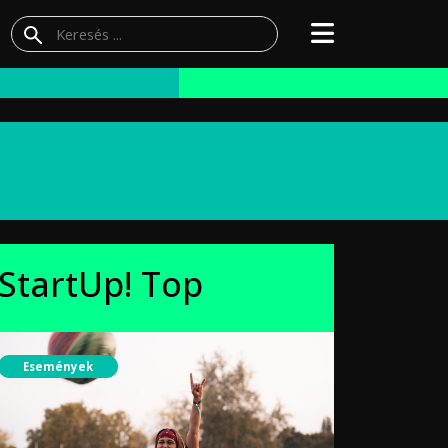
StartUp! Top
Események