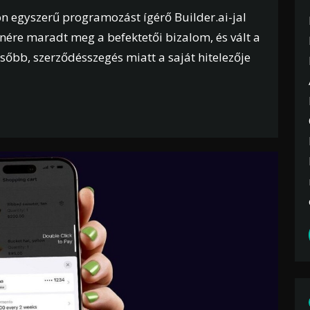
n egyszerű programozást ígérő Builder.ai-jal
ére maradt meg a befektetői bizalom, és vált a
ésőbb, szerződésszegés miatt a saját hitelezője