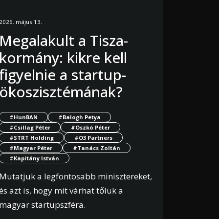
2026. május 13.
Megalakult a Tisza-
kormány: kikre kell
figyelnie a startup-
ökoszisztémának?
#HunBAN
#Balogh Petya
#Csillag Péter
#Oszkó Péter
#STRT Holding
#O3 Partners
#Magyar Péter
#Tanács Zoltán
#Kapitány István
Mutatjuk a legfontosabb minisztereket,
és azt is, hogy mit várhat tőlük a
magyar startupszféra.