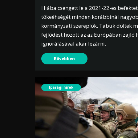
Hiába csengett le a 2021-22-es befekte
tőkeéhségét minden korábbinál nagyobb
kormányzati szereplők. Tabuk dőltek me
fejlődést hozott az az Európában zajló
ignorálásával akar lezárni.
Bővebben
Iparági hírek