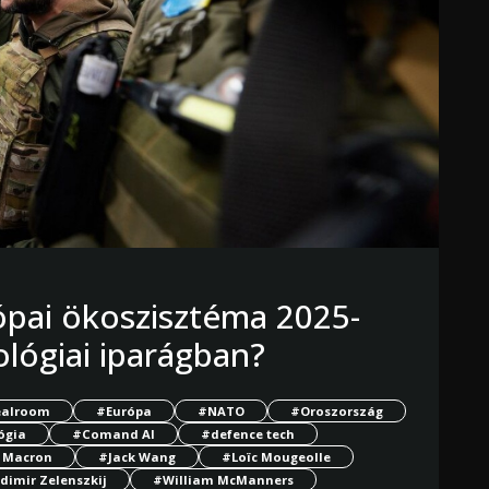
ópai ökoszisztéma 2025-
ológiai iparágban?
alroom
#Európa
#NATO
#Oroszország
ógia
#Comand AI
#defence tech
 Macron
#Jack Wang
#Loïc Mougeolle
dimir Zelenszkij
#William McManners