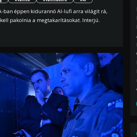
-ban éppen kidurannó AI-lufi arra világít rá,
ell pakolnia a megtakarításokat. Interjú.