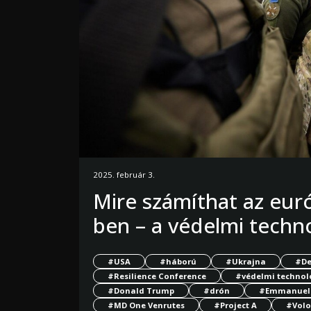
2025. február 3.
Mire számíthat az eur
ben – a védelmi techn
#USA
#háború
#Ukrajna
#De
#Resilience Conference
#védelmi technol
#Donald Trump
#drón
#Emmanuel
#MD One Venrutes
#Project A
#Volo