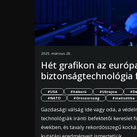
2025. március 26.
Hét grafikon az európa
biztonságtechnológia 
#USA
#háború
#Ukrajna
#De
#NATO
#Oroszország
#statisztika
Gazdasági válság ide vagy oda, a védelm
technológiák iránti befektetői keresle
években, és tavaly rekordösszegű kocká
kutatási eredményeit ismertetjük.