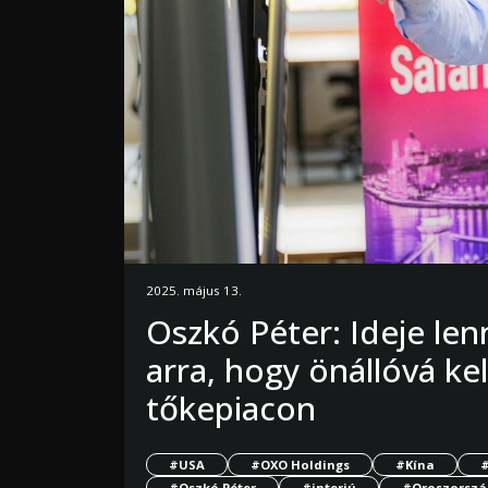
2025. május 13.
Oszkó Péter: Ideje le
arra, hogy önállóvá kel
tőkepiacon
#USA
#OXO Holdings
#Kína
#Oszkó Péter
#interjú
#Oroszorszá