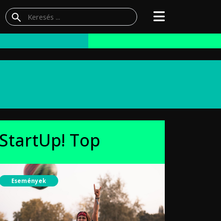
StartUp! Top
Események