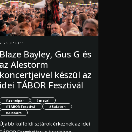
2026. június 11.
Blaze Bayley, Gus G és
az Alestorm
koncertjeivel készül az
idei TÁBOR Fesztivál
#zeneipar
#metal
#TÁBOR Fesztivál
#Balaton
#Alsóörs
Újabb külföldi sztárok érkeznek az idei