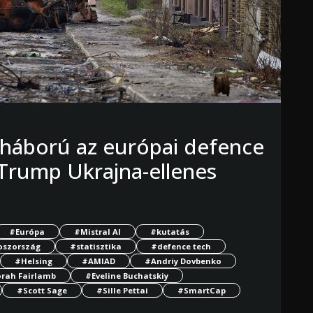
i háború az európai defence
 Trump Ukrajna-ellenes
#Európa
#Mistral AI
#kutatás
oszország
#statisztika
#defence tech
#Helsing
#AMIAD
#Andriy Dovbenko
rah Fairlamb
#Eveline Buchatskiy
#Scott Sage
#Sille Pettai
#SmartCap