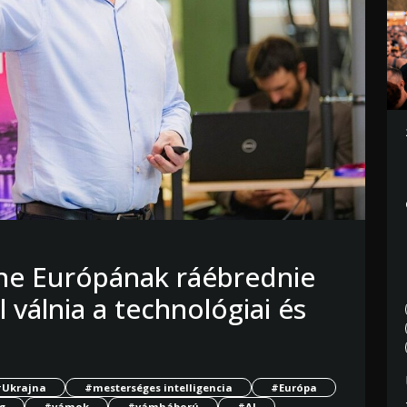
nne Európának ráébrednie
l válnia a technológiai és
#Ukrajna
#mesterséges intelligencia
#Európa
g
#vámok
#vámháború
#AI