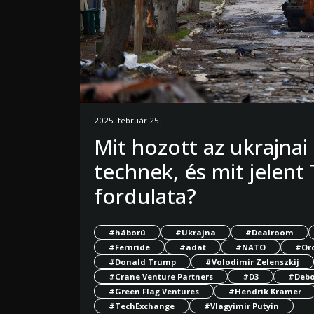
2025. február 25.
Mit hozott az ukrajna
technek, és mit jelent
fordulata?
#háború
#Ukrajna
#Dealroom
#Fernride
#adat
#NATO
#Or
#Donald Trump
#Volodimir Zelenszkij
#Crane Venture Partners
#D3
#Debo
#Green Flag Ventures
#Hendrik Kramer
#TechExchange
#Vlagyimir Putyin