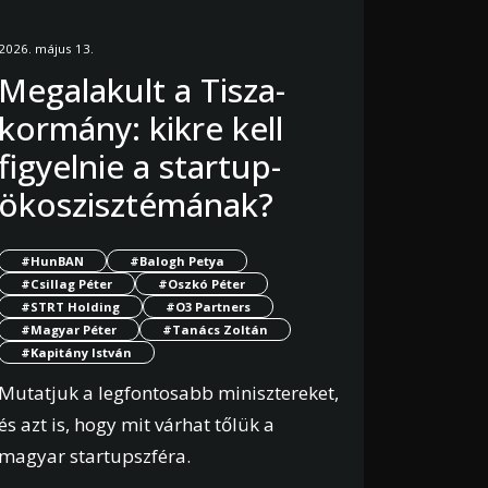
2026. május 13.
Megalakult a Tisza-
kormány: kikre kell
figyelnie a startup-
ökoszisztémának?
#HunBAN
#Balogh Petya
#Csillag Péter
#Oszkó Péter
#STRT Holding
#O3 Partners
#Magyar Péter
#Tanács Zoltán
#Kapitány István
Mutatjuk a legfontosabb minisztereket,
és azt is, hogy mit várhat tőlük a
magyar startupszféra.