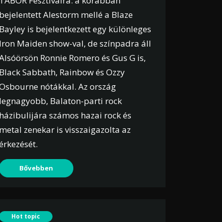
TÁBOR Fesztiválra: a korábban
bejelentett Alestorm mellé a Blaze
Bayley is bejelentkezett egy különleges
Iron Maiden show-val, de színpadra áll
Alsóörsön Ronnie Romero és Gus G is,
Black Sabbath, Rainbow és Ozzy
Osbourne nótákkal. Az ország
legnagyobb, Balaton-parti rock
házibulijára számos hazai rock és
metal zenekar is visszaigazolta az
érkezését.
Bővebben
Hot topic