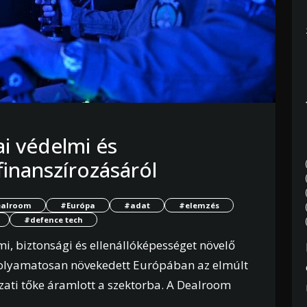
i védelmi és
finanszírozásáról
alroom
#Európa
#adat
#elemzés
#defence tech
i, biztonsági és ellenállóképességet növelő
t folyamatosan növekedett Európában az elmúlt
zati tőke áramlott a szektorba. A Dealroom