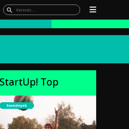
StartUp! Top
Események