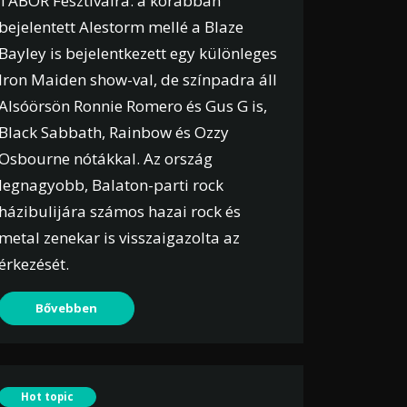
TÁBOR Fesztiválra: a korábban
bejelentett Alestorm mellé a Blaze
Bayley is bejelentkezett egy különleges
Iron Maiden show-val, de színpadra áll
Alsóörsön Ronnie Romero és Gus G is,
Black Sabbath, Rainbow és Ozzy
Osbourne nótákkal. Az ország
legnagyobb, Balaton-parti rock
házibulijára számos hazai rock és
metal zenekar is visszaigazolta az
érkezését.
Bővebben
Hot topic