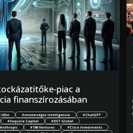
ockázatitőke-piac a
cia finanszírozásában
 tőke
#mesterséges intelligencia
#ChatGPT
#Sequoia Capital
#DST Global
Anthropic
#186 Ventures
#Cisco Investments