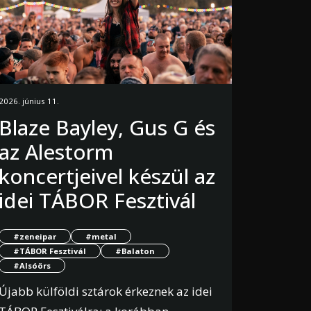
2026. június 11.
Blaze Bayley, Gus G és
az Alestorm
koncertjeivel készül az
idei TÁBOR Fesztivál
#zeneipar
#metal
#TÁBOR Fesztivál
#Balaton
#Alsóörs
Újabb külföldi sztárok érkeznek az idei