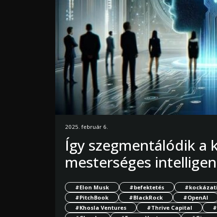
2025. február 6.
Így szegmentálódik a k
mesterséges intelligen
#Elon Musk
#befektetés
#kockázati
#PitchBook
#BlackRock
#OpenAI
#Khosla Ventures
#Thrive Capital
#