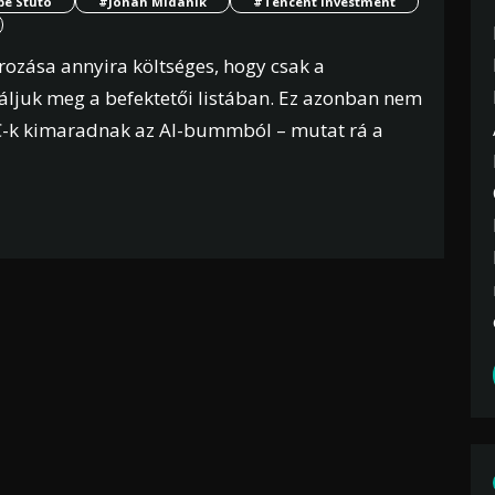
pe Stuto
#Jonah Midanik
#Tencent Investment
rozása annyira költséges, hogy csak a
aláljuk meg a befektetői listában. Ez azonban nem
 VC-k kimaradnak az AI-bummból – mutat rá a