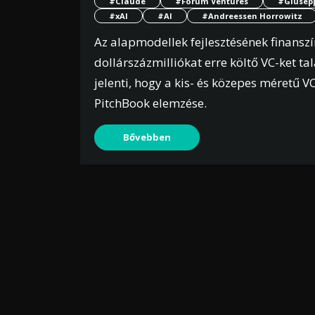
#Claude
#Forum Ventures
#Giusep
#xAI
#AI
#Andreessen Horrowitz
Az alapmodellek fejlesztésének finanszí
dollárszázmilliókat erre költő VC-ket t
jelenti, hogy a kis- és közepes méretű
PitchBook elemzése.
Bővebben