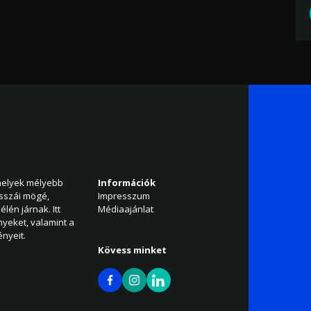
amelyek mélyebb
Információk
isszái mögé,
Impresszum
élén járnak. Itt
Médiaajánlat
nyeket, valamint a
nyeit.
Kövess minket