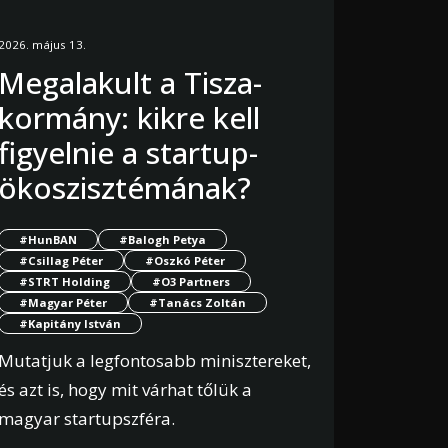
2026. május 13.
Megalakult a Tisza-
kormány: kikre kell
figyelnie a startup-
ökoszisztémának?
#HunBAN
#Balogh Petya
#Csillag Péter
#Oszkó Péter
#STRT Holding
#O3 Partners
#Magyar Péter
#Tanács Zoltán
#Kapitány István
Mutatjuk a legfontosabb minisztereket,
és azt is, hogy mit várhat tőlük a
magyar startupszféra.