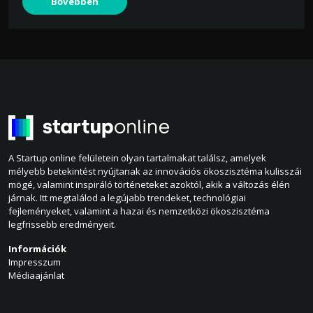
Bővebben
A Startup online felületein olyan tartalmakat találsz, amelyek
mélyebb betekintést nyújtanak az innovációs ökoszisztéma kulisszái
mögé, valamint inspiráló történeteket azoktól, akik a változás élén
járnak. Itt megtalálod a legújabb trendeket, technológiai
fejleményeket, valamint a hazai és nemzetközi ökoszisztéma
legfrissebb eredményeit.
Információk
Impresszum
Médiaajánlat