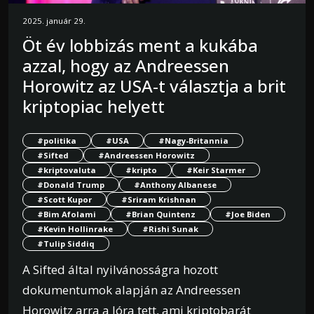
2025. január 29.
Öt év lobbizás ment a kukába
azzal, hogy az Andreessen
Horowitz az USA-t választja a brit
kriptopiac helyett
#politika
#USA
#Nagy-Britannia
#Sifted
#Andreessen Horowitz
#kriptovaluta
#kripto
#Keir Starmer
#Donald Trump
#Anthony Albanese
#Scott Kupor
#Sriram Krishnan
#Bim Afolami
#Brian Quintenz
#Joe Biden
#Kevin Hollinrake
#Rishi Sunak
#Tulip Siddiq
A Sifted által nyilvánosságra hozott
dokumentumok alapján az Andreessen
Horowitz arra a lóra tett, ami kriptobarát