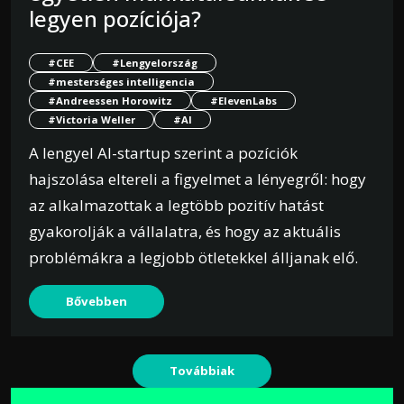
legyen pozíciója?
#CEE
#Lengyelország
#mesterséges intelligencia
#Andreessen Horowitz
#ElevenLabs
#Victoria Weller
#AI
A lengyel AI-startup szerint a pozíciók
hajszolása eltereli a figyelmet a lényegről: hogy
az alkalmazottak a legtöbb pozitív hatást
gyakorolják a vállalatra, és hogy az aktuális
problémákra a legjobb ötletekkel álljanak elő.
Bővebben
Továbbiak