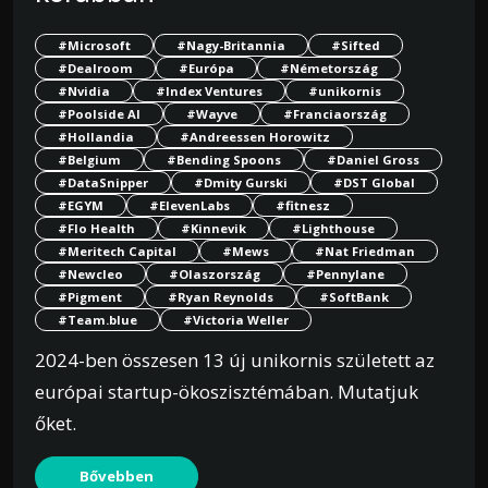
#Microsoft
#Nagy-Britannia
#Sifted
#Dealroom
#Európa
#Németország
#Nvidia
#Index Ventures
#unikornis
#Poolside AI
#Wayve
#Franciaország
#Hollandia
#Andreessen Horowitz
#Belgium
#Bending Spoons
#Daniel Gross
#DataSnipper
#Dmity Gurski
#DST Global
#EGYM
#ElevenLabs
#fitnesz
#Flo Health
#Kinnevik
#Lighthouse
#Meritech Capital
#Mews
#Nat Friedman
#Newcleo
#Olaszország
#Pennylane
#Pigment
#Ryan Reynolds
#SoftBank
#Team.blue
#Victoria Weller
2024-ben összesen 13 új unikornis született az
európai startup-ökoszisztémában. Mutatjuk
őket.
Bővebben