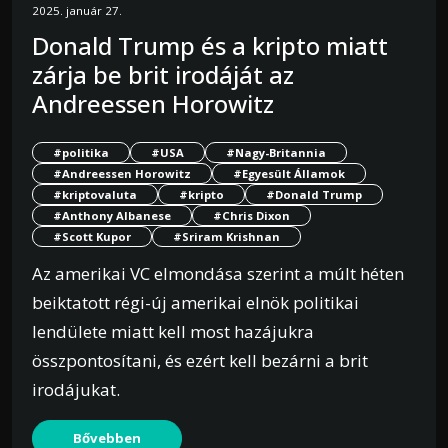
2025. január 27.
Donald Trump és a kripto miatt
zárja be brit irodáját az
Andreessen Horowitz
#politika
#USA
#Nagy-Britannia
#Andreessen Horowitz
#Egyesült Államok
#kriptovaluta
#kripto
#Donald Trump
#Anthony Albanese
#Chris Dixon
#Scott Kupor
#Sriram Krishnan
Az amerikai VC elmondása szerint a múlt héten
beiktatott régi-új amerikai elnök politikai
lendülete miatt kell most hazájukra
összpontosítani, és ezért kell bezárni a brit
irodájukat.
Bővebben