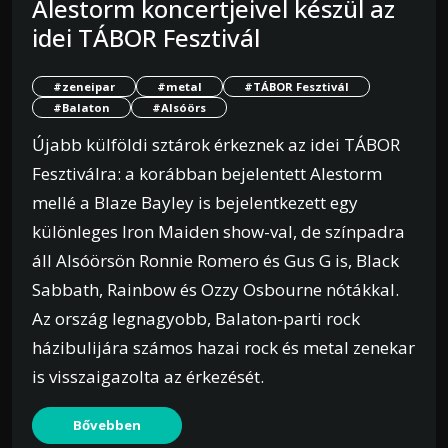
Alestorm koncertjeivel készül az
idei TÁBOR Fesztivál
#zeneipar
#metal
#TÁBOR Fesztivál
#Balaton
#Alsóörs
Újabb külföldi sztárok érkeznek az idei TÁBOR
Fesztiválra: a korábban bejelentett Alestorm
mellé a Blaze Bayley is bejelentkezett egy
különleges Iron Maiden show-val, de színpadra
áll Alsóörsön Ronnie Romero és Gus G is, Black
Sabbath, Rainbow és Ozzy Osbourne nótákkal.
Az ország legnagyobb, Balaton-parti rock
házibulijára számos hazai rock és metal zenekar
is visszaigazolta az érkezését.
Bővebben