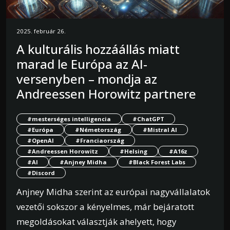
2025. február 26.
A kulturális hozzáállás miatt
marad le Európa az AI-
versenyben – mondja az
Andreessen Horowitz partnere
#mesterséges intelligencia
#ChatGPT
#Európa
#Németország
#Mistral AI
#OpenAI
#Franciaország
#Andreessen Horowitz
#Helsing
#A16z
#AI
#Anjney Midha
#Black Forest Labs
#Discord
Anjney Midha szerint az európai nagyvállalatok
vezetői sokszor a kényelmes, már bejáratott
megoldásokat választják ahelyett, hogy