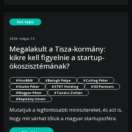
Hot topic
2026. május 13.
Megalakult a Tisza-kormány:
kikre kell figyelnie a startup-
ökoszisztémának?
#HunBAN
#Balogh Petya
#Csillag Péter
#Oszkó Péter
#STRT Holding
#O3 Partners
#Magyar Péter
#Tanács Zoltán
#Kapitány István
Mutatjuk a legfontosabb minisztereket, és azt is,
hogy mit várhat tőlük a magyar startupszféra.