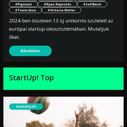
#Pigment
#Ryan Reynolds
#SoftBank
#Team.blue
#Victoria Weller
2024-ben összesen 13 új unikornis született az
európai startup-ökoszisztémában. Mutatjuk
őket.
Bővebben
StartUp! Top
Események