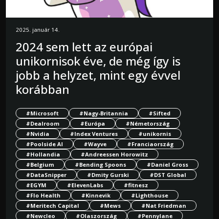
2025. január 14.
2024 sem lett az európai
unikornisok éve, de még így is
jobb a helyzet, mint egy évvel
korábban
#Microsoft
#Nagy-Britannia
#Sifted
#Dealroom
#Európa
#Németország
#Nvidia
#Index Ventures
#unikornis
#Poolside AI
#Wayve
#Franciaország
#Hollandia
#Andreessen Horowitz
#Belgium
#Bending Spoons
#Daniel Gross
#DataSnipper
#Dmity Gurski
#DST Global
#EGYM
#ElevenLabs
#fitnesz
#Flo Health
#Kinnevik
#Lighthouse
#Meritech Capital
#Mews
#Nat Friedman
#Newcleo
#Olaszország
#Pennylane