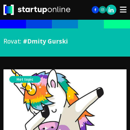
Rovat:
#Dmity Gurski
Hot topic