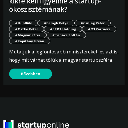
kikre kell figyelnie a startup-
ökoszisztémának?
#HunBAN
#Balogh Petya
#Csillag Péter
#Oszkó Péter
#STRT Holding
#O3 Partners
#Magyar Péter
#Tanács Zoltán
#Kapitány István
Mutatjuk a legfontosabb minisztereket, és azt is,
hogy mit várhat tőlük a magyar startupszféra.
Bővebben