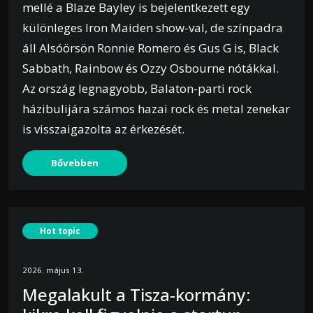
mellé a Blaze Bayley is bejelentkezett egy
különleges Iron Maiden show-val, de színpadra
áll Alsóörsön Ronnie Romero és Gus G is, Black
Sabbath, Rainbow és Ozzy Osbourne nótákkal.
Az ország legnagyobb, Balaton-parti rock
házibulijára számos hazai rock és metal zenekar
is visszaigazolta az érkezését.
Bővebben
Hot topic
2026. május 13.
Megalakult a Tisza-kormány: