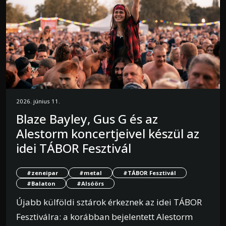
2026. június 11.
Blaze Bayley, Gus G és az
Alestorm koncertjeivel készül az
idei TÁBOR Fesztivál
#zeneipar
#metal
#TÁBOR Fesztivál
#Balaton
#Alsóörs
Újabb külföldi sztárok érkeznek az idei TÁBOR
Fesztiválra: a korábban bejelentett Alestorm