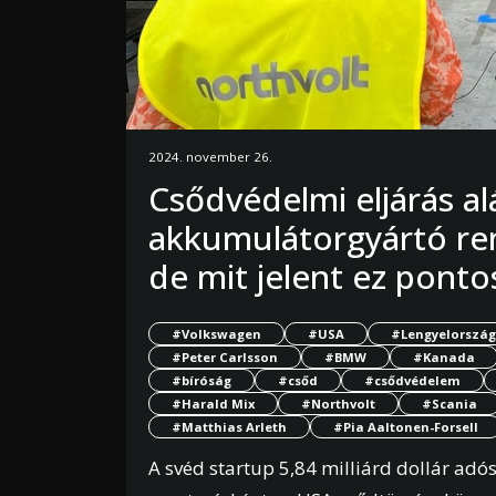
2024. november 26.
Csődvédelmi eljárás a
akkumulátorgyártó re
de mit jelent ez ponto
#Volkswagen
#USA
#Lengyelország
#Peter Carlsson
#BMW
#Kanada
#bíróság
#csőd
#csődvédelem
#Harald Mix
#Northvolt
#Scania
#Matthias Arleth
#Pia Aaltonen-Forsell
A svéd startup 5,84 milliárd dollár adó