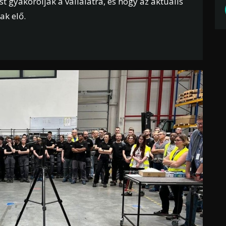
t gyakorolják a vállalatra, és hogy az aktuális
ak elő.