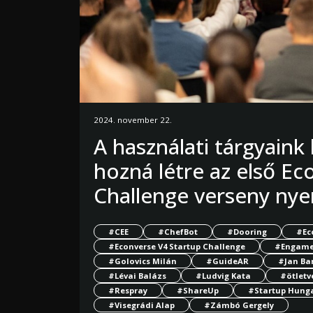
2024. november 22.
A használati tárgyaink
hozná létre az első Ec
Challenge verseny nye
#CEE
#ChefBot
#Dooring
#Ec
#Econverse V4 Startup Challenge
#Engame
#Golovics Milán
#GuideAR
#Jan Ba
#Lévai Balázs
#Ludvig Kata
#ötletv
#Respray
#ShareUp
#Startup Hung
#Visegrádi Alap
#Zámbó Gergely