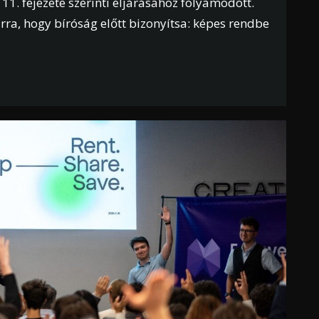
1. fejezete szerinti eljárásához folyamodott.
ra, hogy bíróság előtt bizonyítsa: képes rendbe