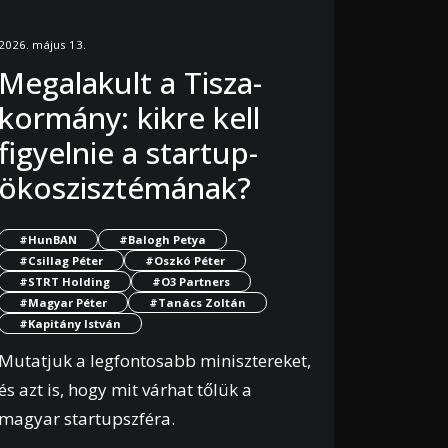
2026. május 13.
Megalakult a Tisza-
kormány: kikre kell
figyelnie a startup-
ökoszisztémának?
#HunBAN
#Balogh Petya
#Csillag Péter
#Oszkó Péter
#STRT Holding
#O3 Partners
#Magyar Péter
#Tanács Zoltán
#Kapitány István
Mutatjuk a legfontosabb minisztereket,
és azt is, hogy mit várhat tőlük a
magyar startupszféra.