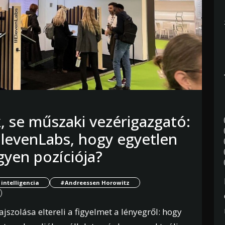
, se műszaki vezérigazgató:
ElevenLabs, hogy egyetlen
yen pozíciója?
intelligencia
#Andreessen Horowitz
ajszolása eltereli a figyelmet a lényegről: hogy