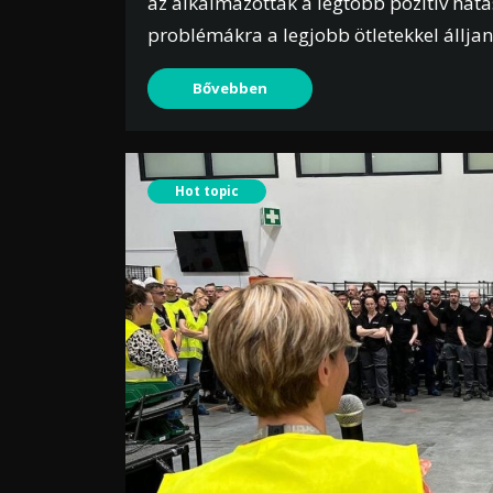
az alkalmazottak a legtöbb pozitív hatás
problémákra a legjobb ötletekkel álljan
Bővebben
Hot topic