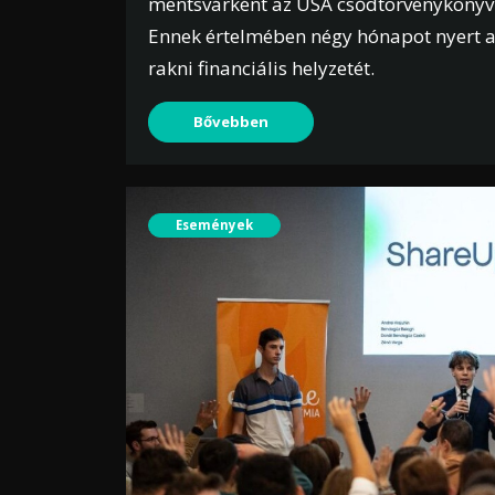
mentsvárként az USA csődtörvénykönyv 1
Ennek értelmében négy hónapot nyert ar
rakni financiális helyzetét.
Bővebben
Események