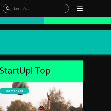
StartUp! Top
Események