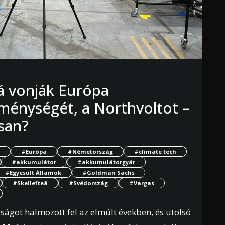
lá vonják Európa
ménységét, a Northvoltot –
san?
#Európa
#Németország
#climate tech
#akkumulátor
#akkumulátorgyár
#Egyesült Államok
#Goldman Sachs
#Skellefteå
#Svédország
#Vargas
sságot halmozott fel az elmúlt években, és utolsó