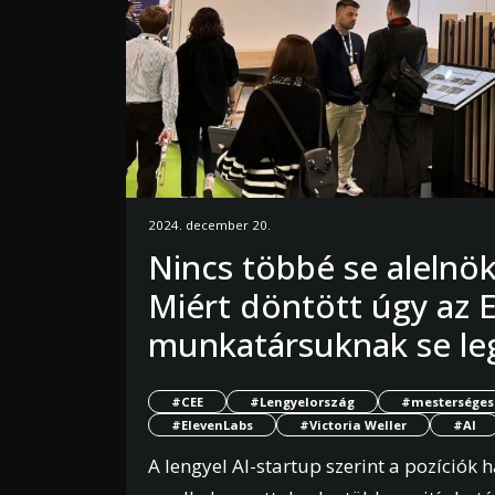
2024. december 20.
Nincs többé se alelnök
Miért döntött úgy az 
munkatársuknak se leg
#CEE
#Lengyelország
#mesterséges 
#ElevenLabs
#Victoria Weller
#AI
A lengyel AI-startup szerint a pozíciók h