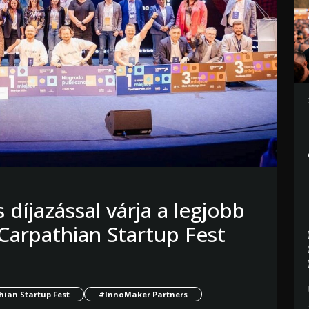
s díjazással várja a legjobb
Carpathian Startup Fest
ian Startup Fest
#InnoMaker Partners