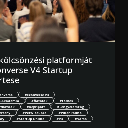
 kölcsönzési platformját
onverse V4 Startup
rtese
onverse
#Econverse V4
 Akadémia
#fiatalok
#forbes
rtkowiak
#képriport
#Lengyelország
erseny
#PetWiseCare
#Piller Pálma
ary
#StartUp Online
#V4
#Varsó