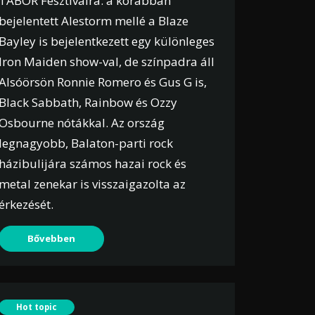
TÁBOR Fesztiválra: a korábban
bejelentett Alestorm mellé a Blaze
Bayley is bejelentkezett egy különleges
Iron Maiden show-val, de színpadra áll
Alsóörsön Ronnie Romero és Gus G is,
Black Sabbath, Rainbow és Ozzy
Osbourne nótákkal. Az ország
legnagyobb, Balaton-parti rock
házibulijára számos hazai rock és
metal zenekar is visszaigazolta az
érkezését.
Bővebben
Hot topic