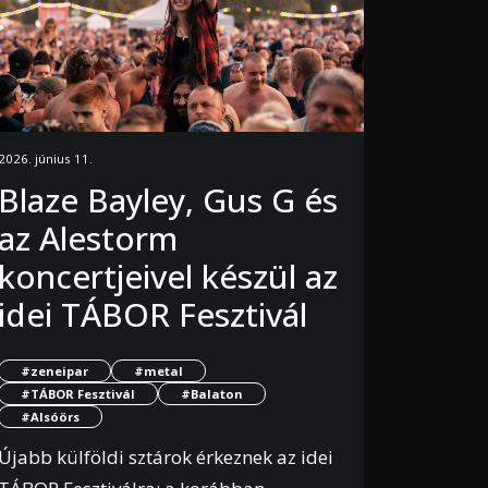
2026. június 11.
Blaze Bayley, Gus G és
az Alestorm
koncertjeivel készül az
idei TÁBOR Fesztivál
#zeneipar
#metal
#TÁBOR Fesztivál
#Balaton
#Alsóörs
Újabb külföldi sztárok érkeznek az idei