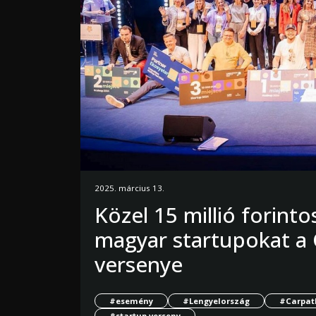
2025. március 13.
Közel 15 millió forinto
magyar startupokat a 
versenye
#esemény
#Lengyelország
#Carpath
#startup verseny