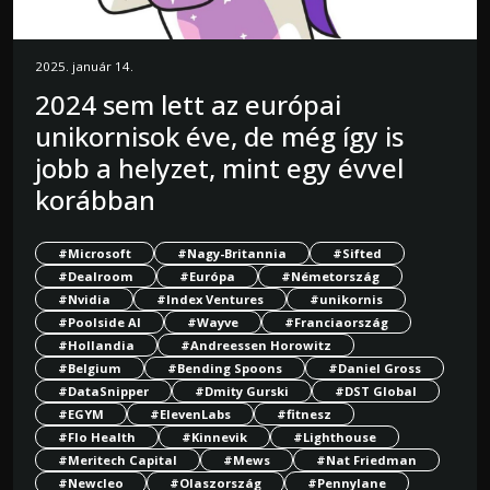
2025. január 14.
2024 sem lett az európai
unikornisok éve, de még így is
jobb a helyzet, mint egy évvel
korábban
#Microsoft
#Nagy-Britannia
#Sifted
#Dealroom
#Európa
#Németország
#Nvidia
#Index Ventures
#unikornis
#Poolside AI
#Wayve
#Franciaország
#Hollandia
#Andreessen Horowitz
#Belgium
#Bending Spoons
#Daniel Gross
#DataSnipper
#Dmity Gurski
#DST Global
#EGYM
#ElevenLabs
#fitnesz
#Flo Health
#Kinnevik
#Lighthouse
#Meritech Capital
#Mews
#Nat Friedman
#Newcleo
#Olaszország
#Pennylane