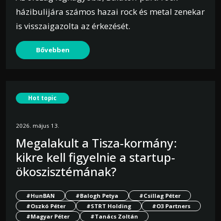
házibulijára számos hazai rock és metal zenekar
is visszaigazolta az érkezését.
Bővebben
Hot topic
2026. május 13.
Megalakult a Tisza-kormány:
kikre kell figyelnie a startup-
ökoszisztémának?
#HunBAN
#Balogh Petya
#Csillag Péter
#Oszkó Péter
#STRT Holding
#O3 Partners
#Magyar Péter
#Tanács Zoltán