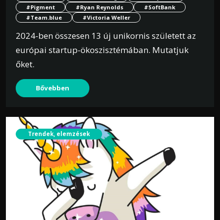
#Pigment
#Ryan Reynolds
#SoftBank
#Team.blue
#Victoria Weller
2024-ben összesen 13 új unikornis született az
európai startup-ökoszisztémában. Mutatjuk
őket.
Bővebben
Trendek, elemzések