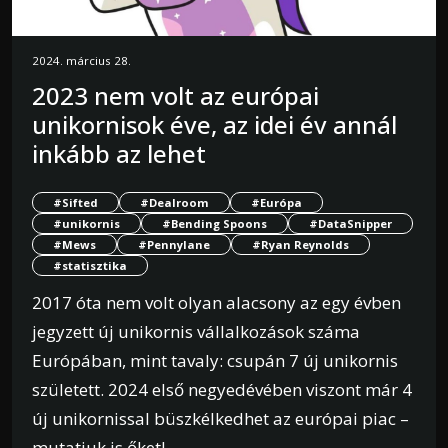
2024. március 28.
2023 nem volt az európai
unikornisok éve, az idei év annál
inkább az lehet
#Sifted
#Dealroom
#Európa
#unikornis
#Bending Spoons
#DataSnipper
#Mews
#Pennylane
#Ryan Reynolds
#statisztika
2017 óta nem volt olyan alacsony az egy évben
jegyzett új unikornis vállalkozások száma
Európában, mint tavaly: csupán 7 új unikornis
született. 2024 első negyedévében viszont már 4
új unikornissal büszkélkedhet az európai piac –
mutatjuk is őket!