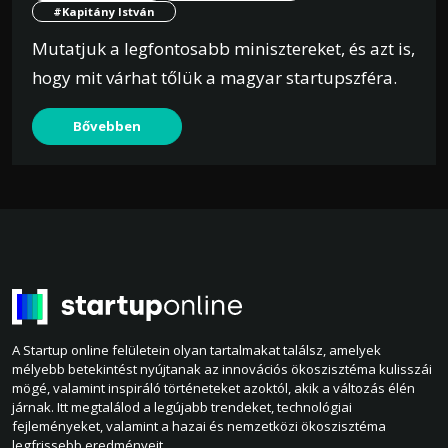
#Kapitány István
Mutatjuk a legfontosabb minisztereket, és azt is,
hogy mit várhat tőlük a magyar startupszféra.
Bővebben
A Startup online felületein olyan tartalmakat találsz, amelyek
mélyebb betekintést nyújtanak az innovációs ökoszisztéma kulisszái
mögé, valamint inspiráló történeteket azoktól, akik a változás élén
járnak. Itt megtalálod a legújabb trendeket, technológiai
fejleményeket, valamint a hazai és nemzetközi ökoszisztéma
legfrissebb eredményeit.