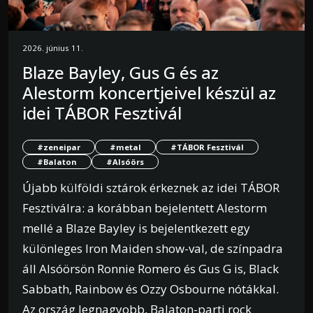
2026. június 11.
Blaze Bayley, Gus G és az
Alestorm koncertjeivel készül az
idei TÁBOR Fesztivál
#zeneipar
#metal
#TÁBOR Fesztivál
#Balaton
#Alsóörs
Újabb külföldi sztárok érkeznek az idei TÁBOR
Fesztiválra: a korábban bejelentett Alestorm
mellé a Blaze Bayley is bejelentkezett egy
különleges Iron Maiden show-val, de színpadra
áll Alsóörsön Ronnie Romero és Gus G is, Black
Sabbath, Rainbow és Ozzy Osbourne nótákkal.
Az ország legnagyobb, Balaton-parti rock