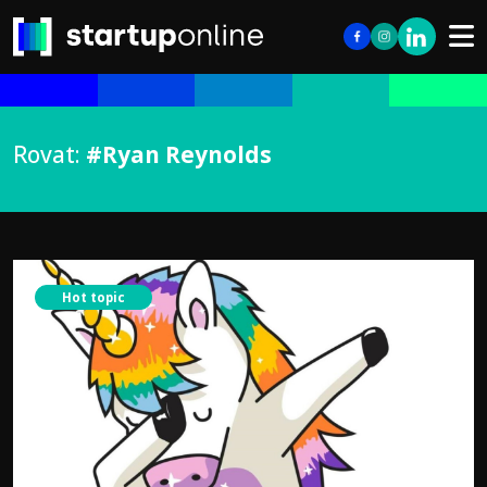
Rovat:
#Ryan Reynolds
Hot topic