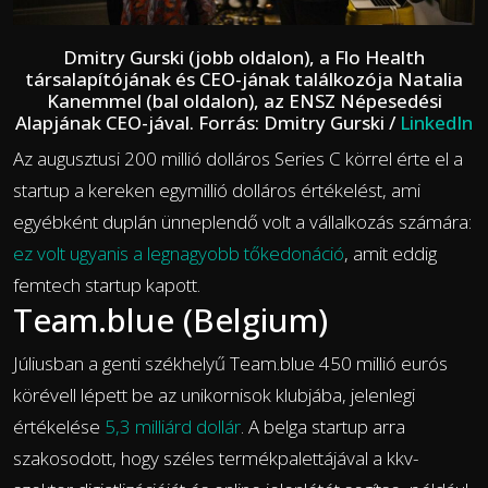
Dmitry Gurski (jobb oldalon), a Flo Health
társalapítójának és CEO-jának találkozója Natalia
Kanemmel (bal oldalon), az ENSZ Népesedési
Alapjának CEO-jával. Forrás: Dmitry Gurski /
LinkedIn
Az augusztusi 200 millió dolláros Series C körrel érte el a
startup a kereken egymillió dolláros értékelést, ami
egyébként duplán ünneplendő volt a vállalkozás számára:
ez volt ugyanis a legnagyobb tőkedonáció
, amit eddig
femtech startup kapott.
Team.blue (Belgium)
Júliusban a genti székhelyű Team.blue 450 millió eurós
körévell lépett be az unikornisok klubjába, jelenlegi
értékelése
5,3 milliárd dollár
. A belga startup arra
szakosodott, hogy széles termékpalettájával a kkv-