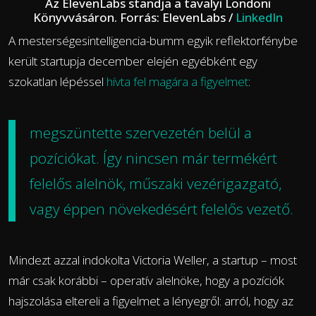
Az ElevenLabs standja a tavalyi Londoni
Könyvvásáron. Forrás: ElevenLabs /
LinkedIn
A mesterségesintelligencia-bumm egyik reflektorfénybe
került startupja december elején egyébként egy
szokatlan lépéssel
hívta fel magára a figyelmet
:
megszüntette szervezetén belül a
pozíciókat. Így nincsen már termékért
felelős alelnök, műszaki vezérigazgató,
vagy éppen növekedésért felelős vezető.
Mindezt azzal indokolta Victoria Weller, a startup – most
már csak korábbi – operatív alelnöke, hogy a pozíciók
hajszolása eltereli a figyelmet a lényegről: arról, hogy az