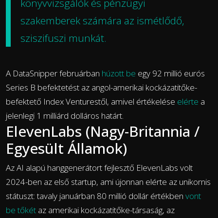
könyvvizsgálók és pénzügyi
szakemberek számára az ismétlődő,
sziszifuszi munkát.
A DataSnipper februárban
húzott be
egy 92 millió eurós
Series B befektetést az angol-amerikai kockázatitőke-
befektető Index Venturestől, amivel értékelése
elérte
a
jelenlegi 1 milliárd dolláros határt.
ElevenLabs (Nagy-Britannia /
Egyesült Államok)
Az AI alapú hanggenerátort fejlesztő ElevenLabs volt
2024-ben az első startup, ami újonnan elérte az unikornis
státuszt: tavaly januárban 80 millió dollár értékben
vont
be tőkét
az amerikai kockázatitőke-társaság, az