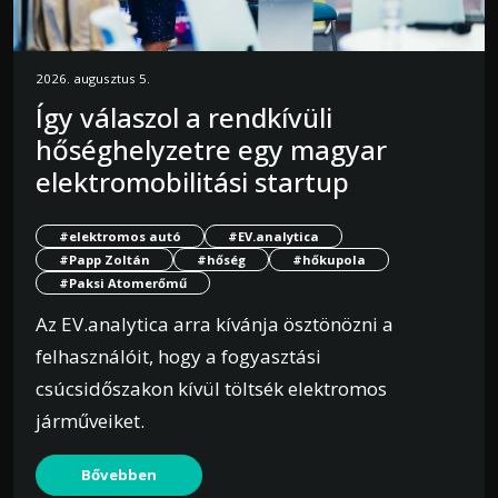
2026. augusztus 5.
Így válaszol a rendkívüli
hőséghelyzetre egy magyar
elektromobilitási startup
#elektromos autó
#EV.analytica
#Papp Zoltán
#hőség
#hőkupola
#Paksi Atomerőmű
Az EV.analytica arra kívánja ösztönözni a
felhasználóit, hogy a fogyasztási
csúcsidőszakon kívül töltsék elektromos
járműveiket.
Bővebben