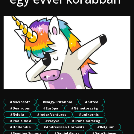
#Microsoft
#Nagy-Britannia
#Sifted
#Dealroom
#Európa
#Németország
#Nvidia
#Index Ventures
#unikornis
#Poolside AI
#Wayve
#Franciaország
#Hollandia
#Andreessen Horowitz
#Belgium
#Bending Spoons
#Daniel Gross
#DataSnipper