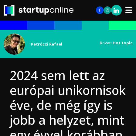
Rovat:
Hot topic
Petróczi Rafael
2024 sem lett az
európai unikornisok
éve, de még így is
jobb a helyzet, mint
egy évvel korábban