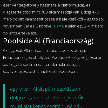
ezer vendéglátóhely használta a platformjukat, és
világszerte több mint 700 alkalmazottja van. Eddig 470
millió dollárt kalapozott össze a befektetőktől – az utolsó,
novemberi Series C körével
elérte
a jelenlegi, 2,4 milliárd
dolláros értékelést.
Poolside AI (Franciaország)
Az Egyesült Államokban alapított, de központját
Franciaországba áthelyező Poolside AI célja végsősoron
az, hogy társadalmi szinten demokratizálja a
szoftverfejlesztést. Ennek első lépéseként
egy olyan AI alapú megoldáson
dolgozik, ami a szoftverfejlesztők
munkáját képes segíteni, például