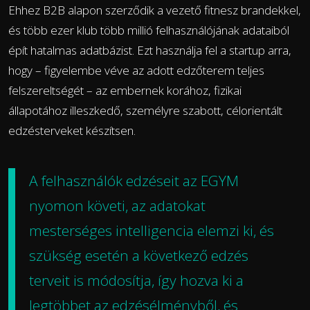
Ehhez B2B alapon szerződik a vezető fitnesz brandekkel,
és több ezer klub több millió felhasználójának adataiból
épít hatalmas adatbázist. Ezt használja fel a startup arra,
hogy – figyelembe véve az adott edzőterem teljes
felszereltségét – az embernek korához, fizikai
állapotához illeszkedő, személyre szabott, célorientált
edzésterveket készítsen.
A felhasználók edzéseit az EGYM
nyomon követi, az adatokat
mesterséges intelligencia elemzi ki, és
szükség esetén a következő edzés
terveit is módosítja, így hozva ki a
legtöbbet az edzésélményből, és