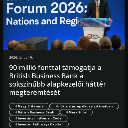
2026. július 10.
90 millió fonttal támogatja a
British Business Bank a
sokszínűbb alapkezelői háttér
megteremtését
#Nagy-Britannia
#nők a startup ökoszisztémában
#British Business Bank
#Mark Sims
#Investing in Women Code
#Investor Pathways Capital