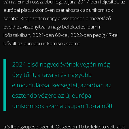
válnia. Ennél rosszabbul legutoljára 2017-ben teljesített az
európai piac, akkor 5-en csatlakoztak az unikornisok
sorába. Kifejezetten nagy a visszaesés a megelőző
évekhez viszonyítva: a nagy befektetési bumm
időszakában, 2021-ben 69-cel, 2022-ben pedig 47-tel
bővült az európai unikornisok száma.
2024 első negyedévének végén még
úgy tűnt, a tavalyi év
nagyobb
elmozdulással kecsegtet
, azonban az
esztendő végére az új európai
unikornisok száma
csupán 13-ra nőtt
a Sifted gyűjtése szerint. Összesen 10 befektető volt, akik