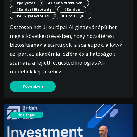
#pályázat
#Henna Virkkunen
#Európai Bizottság
#Európa
#AI Gigafactories
#EuroHPC JU
Összesen hét új európai AI gigagyár épülhet
meg a következő években, hogy hozzáférést
biztosítsanak a startupok, a scaleupok, a kkv-k,
az ipar, az akadémiai szféra és a hatóságok
számára a fejlett, csúcstechnológiás AI-
modellek képzéséhez.
Bővebben
Hot topic