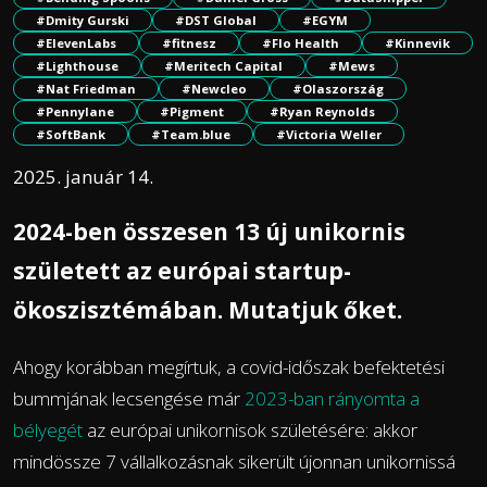
#Dmity Gurski
#DST Global
#EGYM
#ElevenLabs
#fitnesz
#Flo Health
#Kinnevik
#Lighthouse
#Meritech Capital
#Mews
#Nat Friedman
#Newcleo
#Olaszország
#Pennylane
#Pigment
#Ryan Reynolds
#SoftBank
#Team.blue
#Victoria Weller
2025. január 14.
2024-ben összesen 13 új unikornis
született az európai startup-
ökoszisztémában. Mutatjuk őket.
Ahogy korábban megírtuk, a covid-időszak befektetési
bummjának lecsengése már
2023-ban rányomta a
bélyegét
az európai unikornisok születésére: akkor
mindössze 7 vállalkozásnak sikerült újonnan unikornissá