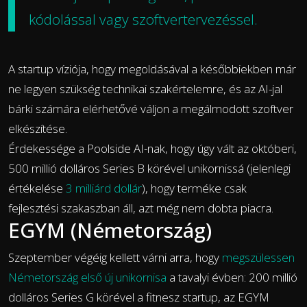
kódolással vagy szoftvertervezéssel.
A startup víziója, hogy megoldásával a későbbiekben már
ne legyen szükség technikai szakértelemre, és az AI-jal
bárki számára elérhetővé váljon a megálmodott szoftver
elkészítése.
Érdekessége a Poolside AI-nak, hogy úgy vált az októberi,
500 millió dolláros Series B körével unikornissá (jelenlegi
értékelése
3 milliárd dollár
), hogy terméke csak
fejlesztési szakaszban áll, azt még nem dobta piacra.
EGYM (Németország)
Szeptember végéig kellett várni arra, hogy
megszülessen
Németország első új unikornisa
a tavalyi évben: 200 millió
dolláros Series G körével a fitnesz startup, az EGYM