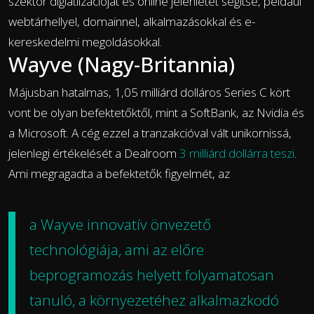
szektor digiatlizációját és online jelenlétét segítse, például
webtárhellyel, domainnel, alkalmazásokkal és e-
kereskedelmi megoldásokkal.
Wayve (Nagy-Britannia)
Májusban hatalmas, 1,05 milliárd dolláros Series C kört
vont be olyan befektetőktől, mint a SoftBank, az Nvidia és
a Microsoft. A cég ezzel a tranzakcióval vált unikornissá,
jelenlegi értékelését a Dealroom
3 milliárd dollárra teszi
.
Ami megragadta a befektetők figyelmét, az
a Wayve innovatív önvezető
technológiája, ami az előre
beprogramozás helyett folyamatosan
tanuló, a környezetéhez alkalmazkodó