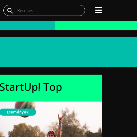
StartUp! Top
Események