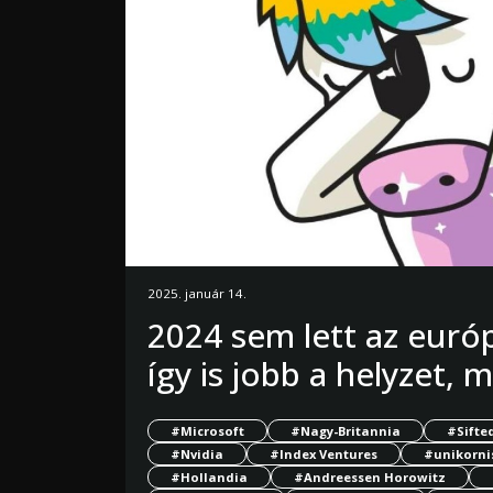
2025. január 14.
2024 sem lett az euró
így is jobb a helyzet, 
#Microsoft
#Nagy-Britannia
#Sifte
#Nvidia
#Index Ventures
#unikorni
#Hollandia
#Andreessen Horowitz