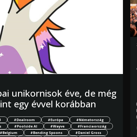
pai unikornisok éve, de még
mint egy évvel korábban
d
#Dealroom
#Európa
#Németország
s
#Poolside AI
#Wayve
#Franciaország
#Belgium
#Bending Spoons
#Daniel Gross