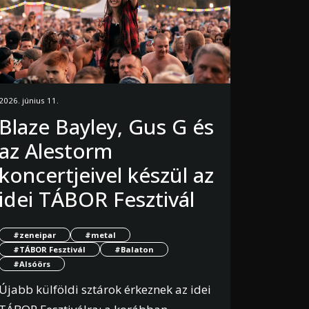
2026. június 11.
Blaze Bayley, Gus G és
az Alestorm
koncertjeivel készül az
idei TÁBOR Fesztivál
#zeneipar
#metal
#TÁBOR Fesztivál
#Balaton
#Alsóörs
Újabb külföldi sztárok érkeznek az idei