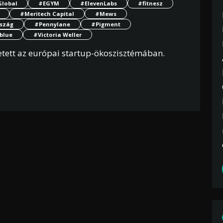
Global
#EGYM
#ElevenLabs
#fitnesz
#Meritech Capital
#Mews
szág
#Pennylane
#Pigment
blue
#Victoria Weller
etett az európai startup-ökoszisztémában.