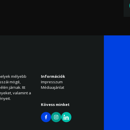
amelyek mélyebb
Információk
isszái mögé,
Impresszum
élén járnak. Itt
Médiaajánlat
nyeket, valamint a
nyeit.
Kövess minket