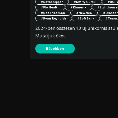
#DataSnipper
#Dmity Gurski
#DST 
#Flo Health
#Kinnevik
#Lighthouse
#Nat Friedman
#Newcleo
#Olaszor
#Ryan Reynolds
#SoftBank
#Team.
2024-ben összesen 13 új unikornis szül
Mutatjuk őket.
Bővebben