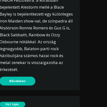
TÁBOR Fesztiválra: a korábban
bejelentett Alestorm mellé a Blaze
Bayley is bejelentkezett egy különleges
Iron Maiden show-val, de színpadra áll
Alsóörsön Ronnie Romero és Gus G is,
Black Sabbath, Rainbow és Ozzy
Osbourne nótákkal. Az ország
legnagyobb, Balaton-parti rock
házibulijára számos hazai rock és
metal zenekar is visszaigazolta az
érkezését.
Bővebben
Hot topic