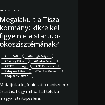
2026. május 13.
Megalakult a Tisza-
kormány: kikre kell
figyelnie a startup-
ökoszisztémának?
#HunBAN
#Balogh Petya
#Csillag Péter
#Oszkó Péter
#STRT Holding
#O3 Partners
#Magyar Péter
#Tanács Zoltán
#Kapitány István
Mutatjuk a legfontosabb minisztereket,
és azt is, hogy mit várhat tőlük a
magyar startupszféra.