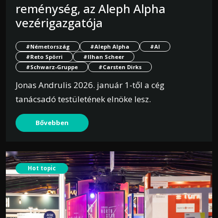
reménység, az Aleph Alpha
vezérigazgatója
#Németország
#Aleph Alpha
#AI
#Reto Spörri
#Ilhan Scheer
#Schwarz-Gruppe
#Carsten Dirks
Jonas Andrulis 2026. január 1-től a cég
tanácsadó testületének elnöke lesz.
Bővebben
Hot topic