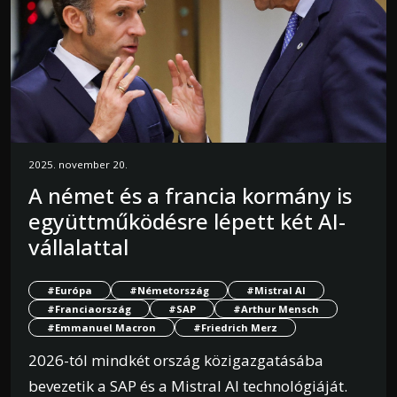
2025. november 20.
A német és a francia kormány is
együttműködésre lépett két AI-
vállalattal
#Európa
#Németország
#Mistral AI
#Franciaország
#SAP
#Arthur Mensch
#Emmanuel Macron
#Friedrich Merz
2026-tól mindkét ország közigazgatásába
bevezetik a SAP és a Mistral AI technológiáját.