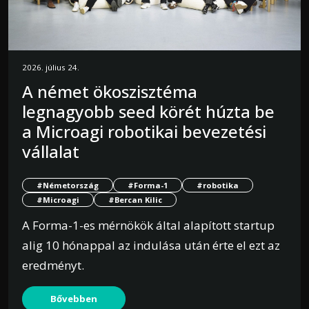
2026. július 24.
A német ökoszisztéma
legnagyobb seed körét húzta be
a Microagi robotikai bevezetési
vállalat
#Németország
#Forma-1
#robotika
#Microagi
#Bercan Kilic
A Forma-1-es mérnökök által alapított startup
alig 10 hónappal az indulása után érte el ezt az
eredményt.
Bővebben