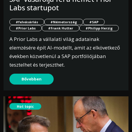
Labs startupot
#felvásárlás
#Németország
#SAP
#Prior Labs
#Frank Hutter
#Philipp Herzig
A Prior Labs a vállalati világ adatainak
elemzésére épít AI-modellt, amit az elkövetkező
években közvetlenül a SAP portfóliójában
tesztelhet és terjeszthet.
Bővebben
Hot topic