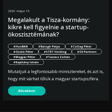
2026. május 13.
Megalakult a Tisza-kormány:
kikre kell figyelnie a startup-
ökoszisztémának?
#HunBAN
#Balogh Petya
#Csillag Péter
#Oszkó Péter
#STRT Holding
#O3 Partners
#Magyar Péter
#Tanács Zoltán
#Kapitány István
Mutatjuk a legfontosabb minisztereket, és azt is,
hogy mit várhat tőlük a magyar startupszféra.
Bővebben