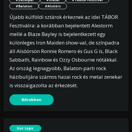
#Balaton
#Alsóörs
Újabb külföldi sztárok érkeznek az idei TÁBOR
Fesztiválra: a korábban bejelentett Alestorm
mellé a Blaze Bayley is bejelentkezett egy
különleges Iron Maiden show-val, de színpadra
áll Alsóörsön Ronnie Romero és Gus G is, Black
Sabbath, Rainbow és Ozzy Osbourne nótákkal.
Az ország legnagyobb, Balaton-parti rock
házibulijára számos hazai rock és metal zenekar
is visszaigazolta az érkezését.
Bővebben
Hot topic