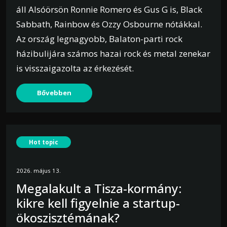
áll Alsóörsön Ronnie Romero és Gus G is, Black
Sabbath, Rainbow és Ozzy Osbourne nótákkal.
Az ország legnagyobb, Balaton-parti rock
házibulijára számos hazai rock és metal zenekar
is visszaigazolta az érkezését.
Bővebben
Hot topic
2026. május 13.
Megalakult a Tisza-kormány:
kikre kell figyelnie a startup-
ökoszisztémának?