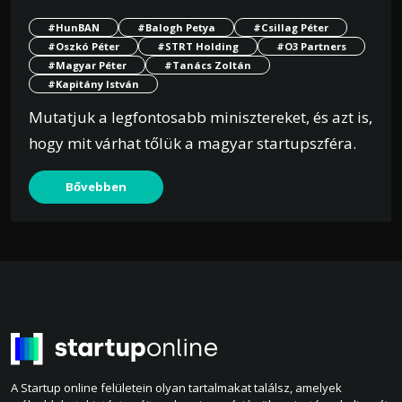
#HunBAN
#Balogh Petya
#Csillag Péter
#Oszkó Péter
#STRT Holding
#O3 Partners
#Magyar Péter
#Tanács Zoltán
#Kapitány István
Mutatjuk a legfontosabb minisztereket, és azt is,
hogy mit várhat tőlük a magyar startupszféra.
Bővebben
A Startup online felületein olyan tartalmakat találsz, amelyek