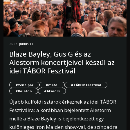
2026. június 11.
Blaze Bayley, Gus G és az
Alestorm koncertjeivel készül az
idei TÁBOR Fesztivál
#zeneipar
#metal
#TÁBOR Fesztivál
#Balaton
#Alsóörs
Újabb külföldi sztárok érkeznek az idei TÁBOR
Fesztiválra: a korábban bejelentett Alestorm
mellé a Blaze Bayley is bejelentkezett egy
különleges Iron Maiden show-val, de színpadra