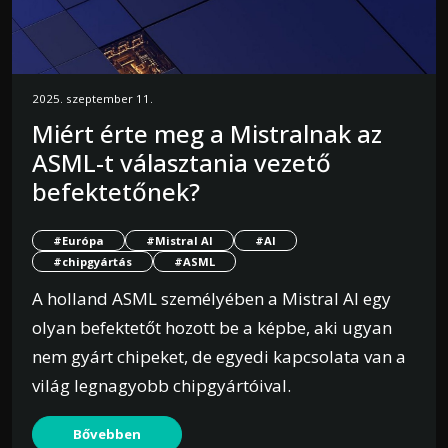
2025. szeptember 11.
Miért érte meg a Mistralnak az
ASML-t választania vezető
befektetőnek?
#Európa
#Mistral AI
#AI
#chipgyártás
#ASML
A holland ASML személyében a Mistral AI egy
olyan befektetőt hozott be a képbe, aki ugyan
nem gyárt chipeket, de egyedi kapcsolata van a
világ legnagyobb chipgyártóival.
Bővebben