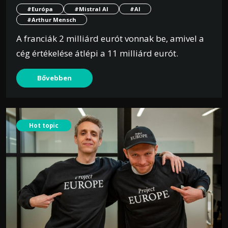
#Európa
#Mistral AI
#AI
#Arthur Mensch
A franciák 2 milliárd eurót vonnak be, amivel a
cég értékelése átlépi a 11 milliárd eurót.
Bővebben
Hot topic