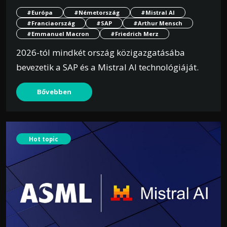
#Európa
#Németország
#Mistral AI
#Franciaország
#SAP
#Arthur Mensch
#Emmanuel Macron
#Friedrich Merz
2026-tól mindkét ország közigazgatásába
bevezetik a SAP és a Mistral AI technológiáját.
Bővebben
Hot topic