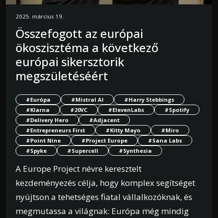
2025. március 19.
Összefogott az európai
ökoszisztéma a következő
európai sikersztorik
megszületéséért
#Európa
#Mistral AI
#Harry Stebbings
#Klarna
#20VC
#ElevenLabs
#Spotify
#Delivery Hero
#Adjacent
#Entrepreneurs First
#Kitty Mayo
#Miro
#Point Nine
#Project Europe
#Sana Labs
#Spyke
#Supercell
#Synthesia
A Europe Project névre keresztelt
kezdeményezés célja, hogy komplex segítséget
nyújtson a tehetséges fiatal vállalkozóknak, és
megmutassa a világnak: Európa még mindig