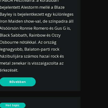
TÁBOR Fesztiválra: a korábban
bejelentett Alestorm mellé a Blaze
Bayley is bejelentkezett egy különleges
Iron Maiden show-val, de színpadra áll
Alsóörsön Ronnie Romero és Gus G is,
Black Sabbath, Rainbow és Ozzy
Osbourne nótákkal. Az ország
legnagyobb, Balaton-parti rock
házibulijára számos hazai rock és
metal zenekar is visszaigazolta az
érkezését.
Bővebben
Hot topic