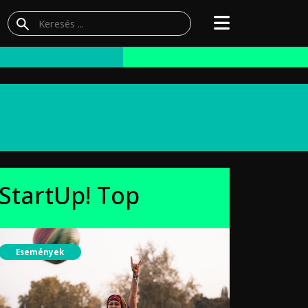
StartUp! Top
Események