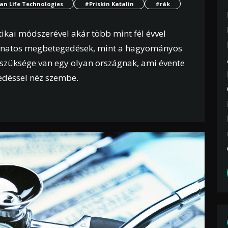
an Life Technologies
#Priskin Katalin
#rák
ikai módszerével akár több mint fél évvel
ganatos megbetegedések, mint a hagyományos
y szüksége van egy olyan országnak, ami évente
edéssel néz szembe.