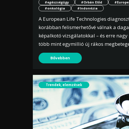
#egészségügy
#Orbán Előd
#Europe
#onkológia
#Indonézia
A European Life Technologies diagnoszt
korábban felismerhetővé válnak a da
képalkotó vizsgálatokkal – és erre nag
több mint egymillió új rákos megbeteg
Bővebben
Trendek, elemzések