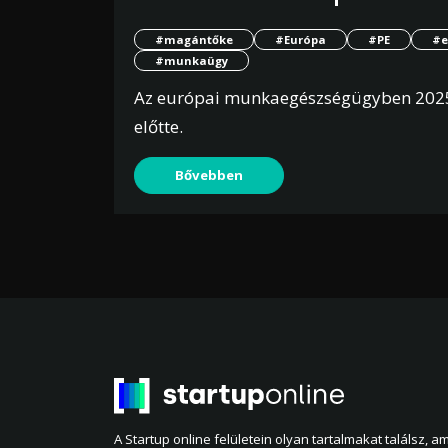
#magántőke
#Európa
#PE
#e
#munkaügy
Az európai munkaegészségügyben 2025-b
előtte.
Bővebben
A Startup online felületein olyan tartalmakat találsz, 