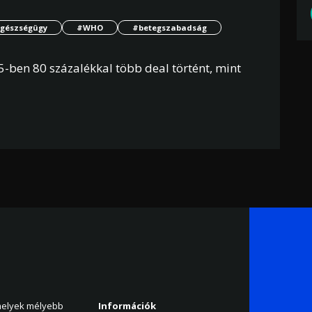
gészségügy
#WHO
#betegszabadság
en 80 százalékkal több deal történt, mint
amelyek mélyebb
Információk