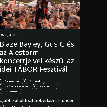
2026. június 11.
Blaze Bayley, Gus G és
az Alestorm
koncertjeivel készül az
idei TÁBOR Fesztivál
#zeneipar
#metal
#TÁBOR Fesztivál
#Balaton
#Alsóörs
Újabb külföldi sztárok érkeznek az idei