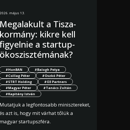
2026. május 13.
Megalakult a Tisza-
kormány: kikre kell
figyelnie a startup-
ökoszisztémának?
#HunBAN
#Balogh Petya
#Csillag Péter
#Oszkó Péter
#STRT Holding
#O3 Partners
#Magyar Péter
#Tanács Zoltán
#Kapitány István
Mutatjuk a legfontosabb minisztereket,
és azt is, hogy mit várhat tőlük a
magyar startupszféra.