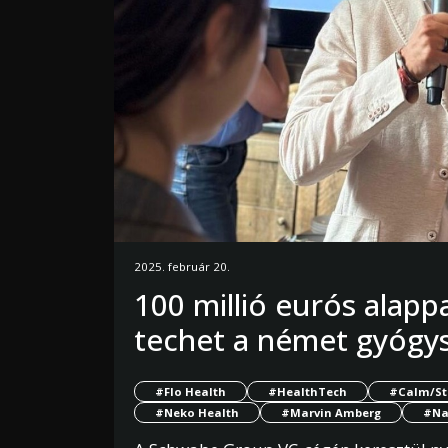
2025. február 20.
100 millió eurós alapp
techet a német gyógysz
#Flo Health
#HealthTech
#Calm/St
#Neko Health
#Marvin Amberg
#Na