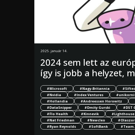
2025. január 14.
2024 sem lett az euró
így is jobb a helyzet, 
#Microsoft
#Nagy-Britannia
#Sifte
#Nvidia
#Index Ventures
#unikorni
#Hollandia
#Andreessen Horowitz
#DataSnipper
#Dmity Gurski
#DST 
#Flo Health
#Kinnevik
#Lighthouse
#Nat Friedman
#Newcleo
#Olaszor
#Ryan Reynolds
#SoftBank
#Team.