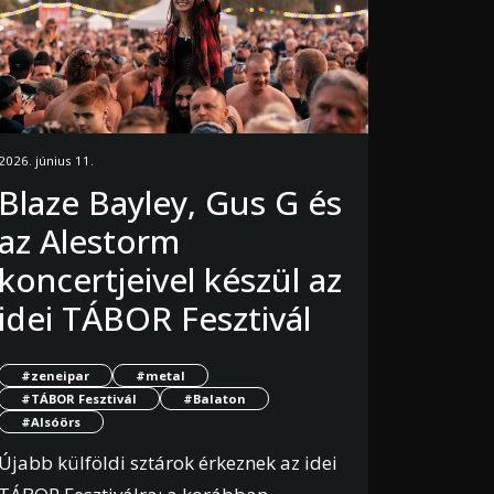
2026. június 11.
Blaze Bayley, Gus G és
az Alestorm
koncertjeivel készül az
idei TÁBOR Fesztivál
#zeneipar
#metal
#TÁBOR Fesztivál
#Balaton
#Alsóörs
Újabb külföldi sztárok érkeznek az idei