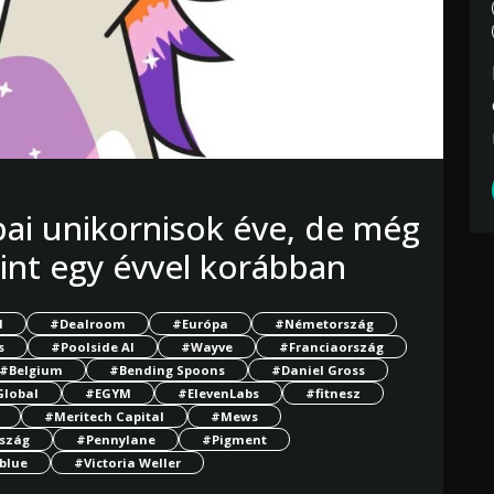
pai unikornisok éve, de még
mint egy évvel korábban
d
#Dealroom
#Európa
#Németország
s
#Poolside AI
#Wayve
#Franciaország
#Belgium
#Bending Spoons
#Daniel Gross
Global
#EGYM
#ElevenLabs
#fitnesz
#Meritech Capital
#Mews
szág
#Pennylane
#Pigment
blue
#Victoria Weller