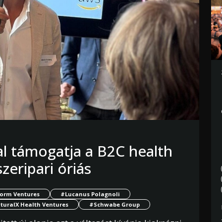
al támogatja a B2C health
eripari óriás
orm Ventures
#Lucanus Polagnoli
turalX Health Ventures
#Schwabe Group