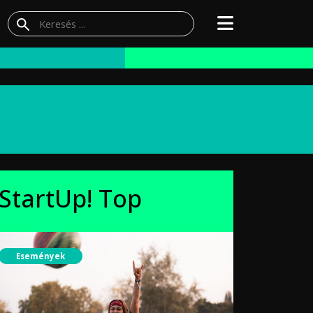
StartUp! Top
Események