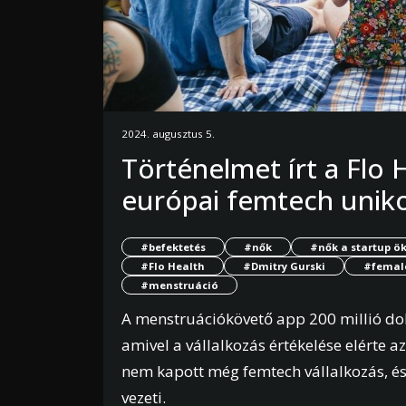
2024. augusztus 5.
Történelmet írt a Flo H
európai femtech uniko
#befektetés
#nők
#nők a startup 
#Flo Health
#Dmitry Gurski
#femal
#menstruáció
A menstruációkövető app 200 millió doll
amivel a vállalkozás értékelése elérte a
nem kapott még femtech vállalkozás, és az 
vezeti.