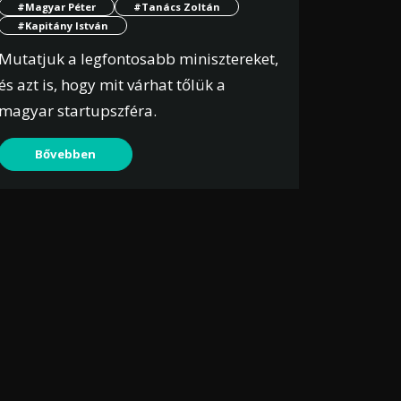
#Magyar Péter
#Tanács Zoltán
#Kapitány István
Mutatjuk a legfontosabb minisztereket,
és azt is, hogy mit várhat tőlük a
magyar startupszféra.
Bővebben