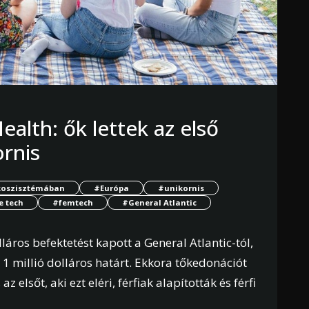
ealth: ők lettek az első
rnis
ökoszisztémában
#Európa
#unikornis
e tech
#femtech
#General Atlantic
áros befektetést kapott a General Atlantic-tól,
z 1 millió dolláros határt. Ekkora tőkedonációt
elsőt, aki ezt eléri, férfiak alapították és férfi