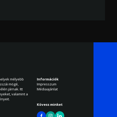
amelyek mélyebb
Információk
isszái mögé,
Impresszum
élén járnak. Itt
Médiaajánlat
nyeket, valamint a
nyeit.
Kövess minket