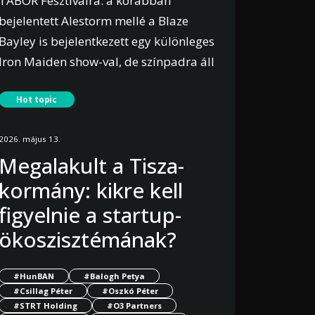
TÁBOR Fesztiválra: a korábban
bejelentett Alestorm mellé a Blaze
Bayley is bejelentkezett egy különleges
Iron Maiden show-val, de színpadra áll
Alsóörsön Ronnie Romero és Gus G is,
Hot topic
Black Sabbath, Rainbow és Ozzy
Osbourne nótákkal. Az ország
2026. május 13.
legnagyobb, Balaton-parti rock
Megalakult a Tisza-
házibulijára számos hazai rock és
kormány: kikre kell
metal zenekar is visszaigazolta az
érkezését.
figyelnie a startup-
ökoszisztémának?
Bővebben
#HunBAN
#Balogh Petya
#Csillag Péter
#Oszkó Péter
#STRT Holding
#O3 Partners