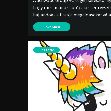
A Schwabe Group VC-cégén keresztül nyit
hogy most már az európaiak sem veszik
hajlandóak a fizetős megoldásokat vála
Bővebben
Hot topic