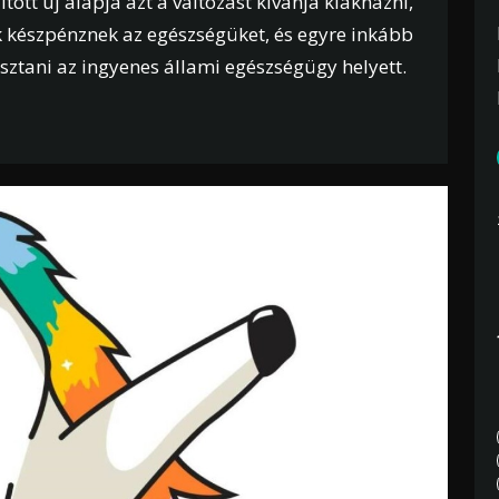
ott új alapja azt a változást kívánja kiaknázni,
 készpénznek az egészségüket, és egyre inkább
sztani az ingyenes állami egészségügy helyett.