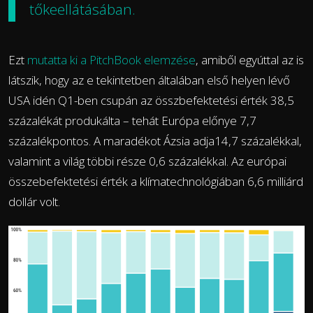
tőkeellátásában.
Ezt
mutatta ki a PitchBook elemzése
, amiből egyúttal az is
látszik, hogy az e tekintetben általában első helyen lévő
USA idén Q1-ben csupán az összbefektetési érték 38,5
százalékát produkálta – tehát Európa előnye 7,7
százalékpontos. A maradékot Ázsia adja14,7 százalékkal,
valamint a világ többi része 0,6 százalékkal. Az európai
összebefektetési érték a klímatechnológiában 6,6 milliárd
dollár volt.