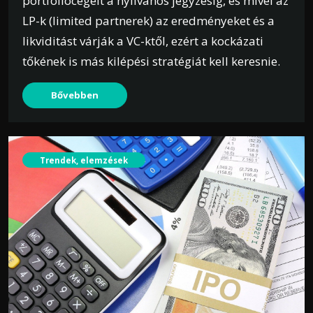
portfóliócégeit a nyilvános jegyzésig, és mivel az
LP-k (limited partnerek) az eredményeket és a
likviditást várják a VC-ktől, ezért a kockázati
tőkének is más kilépési stratégiát kell keresnie.
Bővebben
Trendek, elemzések