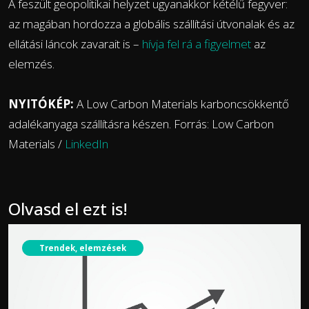
A feszült geopolitikai helyzet ugyanakkor kétélű fegyver:
az magában hordozza a globális szállítási útvonalak és az
ellátási láncok zavarait is –
hívja fel rá a figyelmet
az
elemzés.
NYITÓKÉP:
A Low Carbon Materials karboncsökkentő
adalékanyaga szállításra készen. Forrás: Low Carbon
Materials /
LinkedIn
Olvasd el ezt is!
Trendek, elemzések