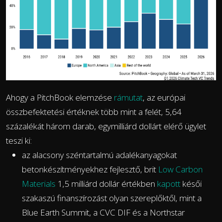
Ahogy a PitchBook elemzése
rámutat
, az európai
összbefektetési értéknek több mint a felét, 5,64
százalékát három darab, egymilliárd dollárt elérő ügylet
teszi ki:
az alacsony széntartalmú adalékanyagokat
betonkészítményekhez fejlesztő, brit
Low Carbon
Materials
1,5 milliárd dollár értékben
kapott
késői
szakaszú finanszírozást olyan szereplőktől, mint a
Blue Earth Summit, a CVC DIF és a Northstar