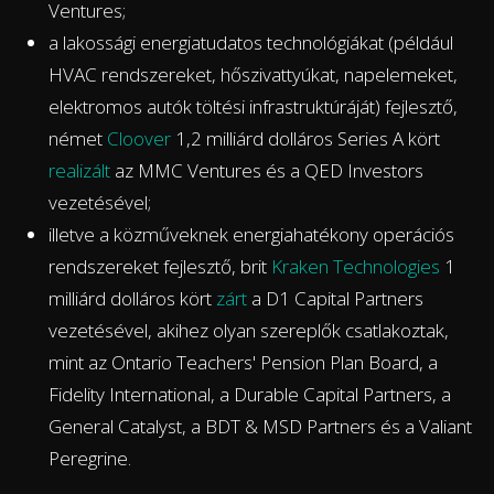
Ventures;
a lakossági energiatudatos technológiákat (például
HVAC rendszereket, hőszivattyúkat, napelemeket,
elektromos autók töltési infrastruktúráját) fejlesztő,
német
Cloover
1,2 milliárd dolláros Series A kört
realizált
az MMC Ventures és a QED Investors
vezetésével;
illetve a közműveknek energiahatékony operációs
rendszereket fejlesztő, brit
Kraken Technologies
1
milliárd dolláros kört
zárt
a D1 Capital Partners
vezetésével, akihez olyan szereplők csatlakoztak,
mint az Ontario Teachers'​ Pension Plan Board, a
Fidelity International, a Durable Capital Partners, a
General Catalyst, a BDT & MSD Partners és a Valiant
Peregrine.