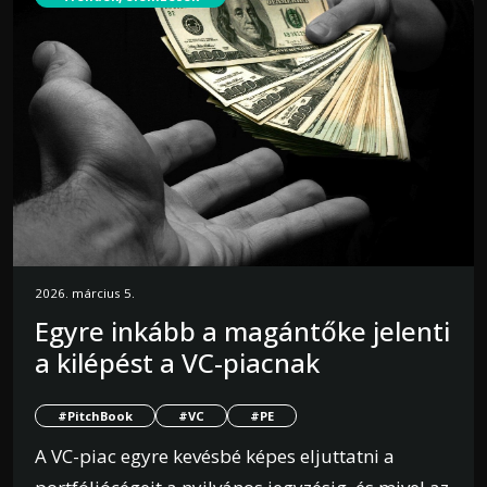
2026. március 5.
Egyre inkább a magántőke jelenti
a kilépést a VC-piacnak
#PitchBook
#VC
#PE
A VC-piac egyre kevésbé képes eljuttatni a