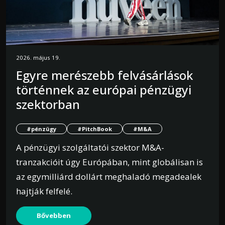
2026. május 19.
Egyre merészebb felvásárlások
történnek az európai pénzügyi
szektorban
#pénzügy
#PitchBook
#M&A
A pénzügyi szolgáltatói szektor M&A-
tranzakcióit úgy Európában, mint globálisan is
az egymilliárd dollárt meghaladó megadealek
hajtják felfelé.
Bővebben