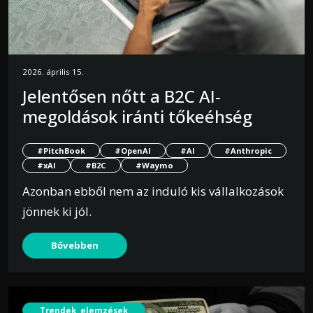
2026. április 15.
Jelentősen nőtt a B2C AI-
megoldások iránti tőkeéhség
#PitchBook
#OpenAI
#AI
#Anthropic
#xAI
#B2C
#Waymo
Azonban ebből nem az induló kis vállalkozások
jönnek ki jól.
Bővebben
Trendek, elemzések