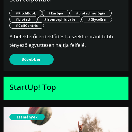
#PitchBook
#Európa
#biotechnológia
#biotech
#Isomorphic Labs
#GlycoEra
#CellCentric
A befektetői érdeklődést a szektor iránt több
tényező együttesen hajtja felfelé.
Bővebben
StartUp! Top
Események