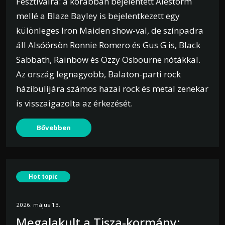
Fesztiválra: a korábban bejelentett Alestorm
mellé a Blaze Bayley is bejelentkezett egy
különleges Iron Maiden show-val, de színpadra
áll Alsóörsön Ronnie Romero és Gus G is, Black
Sabbath, Rainbow és Ozzy Osbourne nótákkal.
Az ország legnagyobb, Balaton-parti rock
házibulijára számos hazai rock és metal zenekar
is visszaigazolta az érkezését.
Bővebben
Hot topic
2026. május 13.
Megalakult a Tisza-kormány: