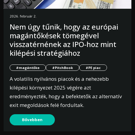
2026. február 2.
Nem úgy tűnik, hogy az európai
magántőkések tömegével
visszatérnének az IPO-hoz mint
kilépési stratégiához
#magántőke
#PitchBook
#PE piac
A volatilis nyilvános piacok és a nehezebb
kilépési környezet 2025 végére azt
eredményezték, hogy a befektetők az alternatív
exit megoldások felé fordultak.
Bővebben