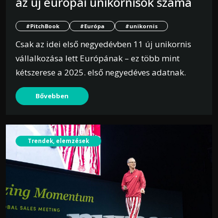
az új európai unikornisok száma
#PitchBook
#Európa
#unikornis
Csak az idei első negyedévben 11 új unikornis
vállalkozása lett Európának – ez több mint
kétszerese a 2025. első negyedéves adatnak.
Bővebben
Trendek, elemzések