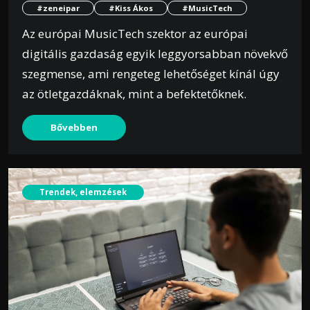
#zeneipar
#Kiss Ákos
#MusicTech
Az európai MusicTech szektor az európai
digitális gazdaság egyik leggyorsabban növekvő
szegmense, ami rengeteg lehetőséget kínál úgy
az ötletgazdáknak, mint a befektetőknek.
Bővebben
Trendek, elemzések