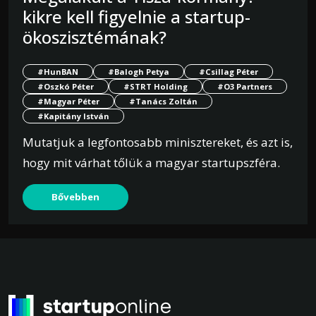
kikre kell figyelnie a startup-
ökoszisztémának?
#HunBAN
#Balogh Petya
#Csillag Péter
#Oszkó Péter
#STRT Holding
#O3 Partners
#Magyar Péter
#Tanács Zoltán
#Kapitány István
Mutatjuk a legfontosabb minisztereket, és azt is,
hogy mit várhat tőlük a magyar startupszféra.
Bővebben