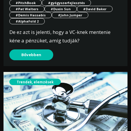
#PitchBook
#gyógyszerfejlesztés
#Pat Walters
#Duxin Sun
#David Baker
#Demis Hassabis
#John Jumper
#AlphaFold 2
De ez azt is jelenti, hogy a VC-knek mentenie
kéne a pénzüket, amíg tudják?
Bővebben
Trendek, elemzések