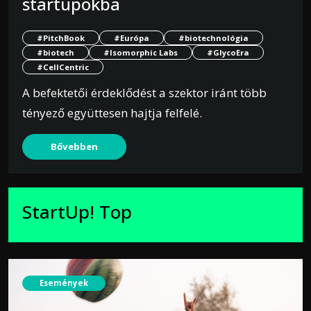
startupokba
#PitchBook
#Európa
#biotechnológia
#biotech
#Isomorphic Labs
#GlycoEra
#CellCentric
A befektetői érdeklődést a szektor iránt több
tényező együttesen hajtja felfelé.
Bővebben
StartUp! Top
Események