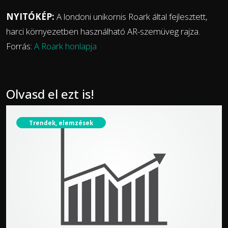
NYITÓKÉP:
A londoni unikornis Roark által fejlesztett,
harci környezetben használható AR-szemüveg rajza.
Forrás:
A Roark honlapja
Olvasd el ezt is!
Trendek, elemzések