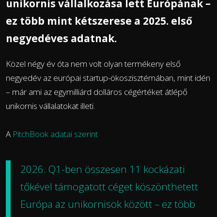
unikornis vállalkozása lett Európának –
ez több mint kétszerese a 2025. első
negyedéves adatnak.
Közel négy év óta nem volt olyan termékeny első
negyedév az európai startup-ökoszisztémában, mint idén
– már ami az egymilliárd dolláros cégértéket átlépő
unikornis vállalatokat illeti.
A
PitchBook adatai szerint
2026. Q1-ben összesen 11 kockázati
tőkével támogatott céget köszönthetett
Európa az unikornisok között – ez több