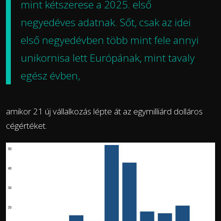
mint kétszerese a 2025. első
negyedéves adatnak. Sőt, csak az idei
első negyedévben több mint fele annyi
unikornisa lett Európának, mint tavaly
egész évben,
amikor 21 új vállalkozás lépte át az egymilliárd dolláros
cégértéket.