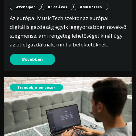
#zeneipar
#Kiss Ákos
#MusicTech
Az európai MusicTech szektor az európai
digitális gazdaság egyik leggyorsabban növekvő
szegmense, ami rengeteg lehetőséget kínál úgy
az ötletgazdáknak, mint a befektetőknek.
Bővebben
Trendek, elemzések