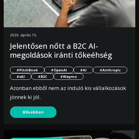
2026. április 15.
Jelentősen nőtt a B2C AI-
megoldások iránti tőkeéhség
#PitchBook
#OpenAI
#AI
#Anthropic
#xAI
#B2C
#Waymo
Azonban ebből nem az induló kis vállalkozások
jönnek ki jól.
Bővebben