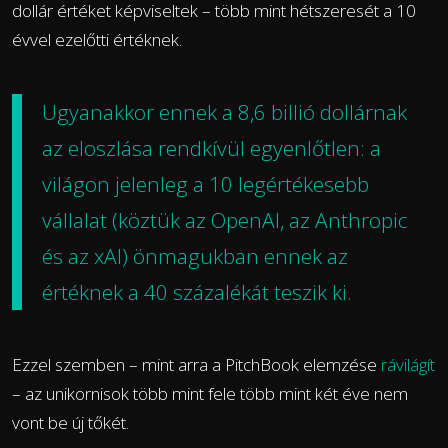
dollár értéket képviseltek – több mint hétszeresét a 10
évvel ezelőtti értéknek.
Ugyanakkor ennek a 8,6 billió dollárnak
az eloszlása rendkívül egyenlőtlen: a
világon jelenleg a 10 legértékesebb
vállalat (köztük az OpenAI, az Anthropic
és az xAI) önmagukban ennek az
értéknek a 40 százalékát teszik ki.
Ezzel szemben – mint arra a PitchBook elemzése
rávilágít
– az unikornisok több mint fele több mint két éve nem
vont be új tőkét.