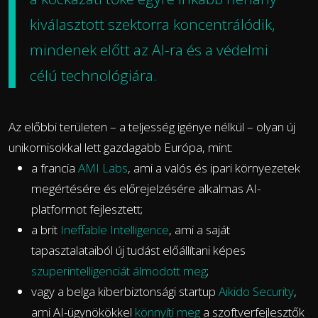
kiválasztott szektorra koncentrálódik,
mindenek előtt az AI-ra és a védelmi
célú technológiára.
Az előbbi területen – a teljesség igénye nélkül – olyan új
unikornisokkal lett gazdagabb Európa, mint:
a francia
AMI Labs
, ami a valós és ipari környezetek
megértésére és előrejelzésére alkalmas AI-
platformot fejlesztett;
a brit
Ineffable Intelligence
, ami a saját
tapasztalataiból új tudást előállítani képes
szuperintelligenciát álmodott meg
;
vagy a belga kiberbiztonsági startup
Aikido Security
,
ami AI-ügynökökkel
könnyíti meg
a szoftverfejlesztők