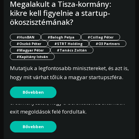
Megalakult a Tisza-kormány:
kikre kell figyelnie a startup-
ökoszisztémának?
2026. február 2.
Nem úgy tűnik, hogy az európai
#HunBAN
#Balogh Petya
#Csillag Péter
magántőkések tömegével
#Oszkó Péter
#STRT Holding
#O3 Partners
visszatérnének az IPO-hoz mint
#Magyar Péter
#Tanács Zoltán
kilépési stratégiához
#Kapitány István
Mutatjuk a legfontosabb minisztereket, és azt is,
#magántőke
#PitchBook
#PE piac
hogy mit várhat tőlük a magyar startupszféra.
A volatilis nyilvános piacok és a nehezebb
Bővebben
kilépési környezet 2025 végére azt
eredményezték, hogy a befektetők az alternatív
exit megoldások felé fordultak.
Bővebben