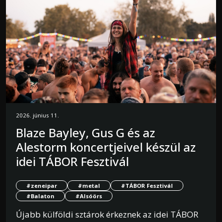
2026. június 11.
Blaze Bayley, Gus G és az
Alestorm koncertjeivel készül az
idei TÁBOR Fesztivál
#zeneipar
#metal
#TÁBOR Fesztivál
#Balaton
#Alsóörs
Újabb külföldi sztárok érkeznek az idei TÁBOR