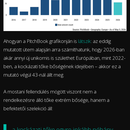
Ahogyan a PitchBook grafikonján is
látszik
: az eddig
mutatott ütem alapján arra számíthatunk, hogy 2026-ban
akár annyi új unikornis is születhet Európában, mint 2022-
ben, a kockázati tőke bőségének idejében – akkor ez a
mutató végül 43-nál állt meg.
A mostani fellendülés mögött viszont nem a
rendelkezésre álló tőke extrém bősége, hanem a
befektetői szelekció áll:
a kockázati tőke egyre inkább néhány