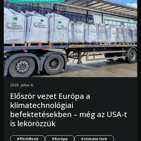
2026. július 6.
Először vezet Európa a
klímatechnológiai
befektetésekben – még az USA-t
is lekörözzük
#PitchBook
#Európa
#climate tech