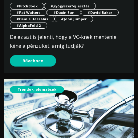
#PitchBook
#gyógyszerfejlesztés
#Pat Walters
#Duxin Sun
#David Baker
#Demis Hassabis
#John Jumper
#AlphaFold 2
De ez azt is jelenti, hogy a VC-knek mentenie
kéne a pénzüket, amíg tudják?
Bővebben
Trendek, elemzések