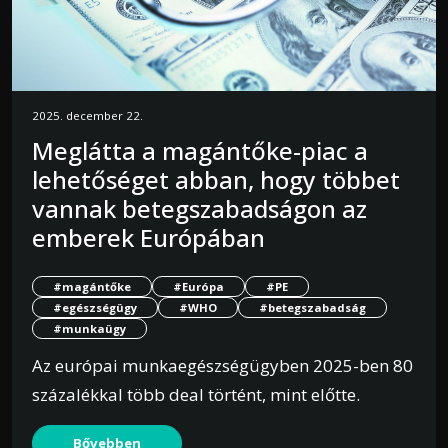
2025. december 22.
Meglátta a magántőke-piac a
lehetőséget abban, hogy többet
vannak betegszabadságon az
emberek Európában
#magántőke
#Európa
#PE
#egészségügy
#WHO
#betegszabadság
#munkaügy
Az európai munkaegészségügyben 2025-ben 80
százalékkal több deal történt, mint előtte.
Bővebben