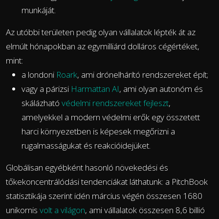
munkáját.
Az utóbbi területen pedig olyan vállalatok lépték át az
elmúlt hónapokban az egymilliárd dolláros cégértéket,
mint:
a londoni
Roark
, ami drónelhárító rendszereket épít;
vagy a párizsi
Harmattan AI
, ami olyan autonóm és
skálázható
védelmi rendszereket fejleszt
,
amelyekkel a modern védelmi erők egy összetett
harci környezetben is képesek megőrizni a
rugalmasságukat és reakcióidejüket.
Globálisan egyébként hasonló növekedési és
tőkekoncentrálódási tendenciákat láthatunk: a PitchBook
statisztikája szerint idén március végén összesen 1680
unikornis
volt a világon
, ami vállalatok összesen 8,6 billió