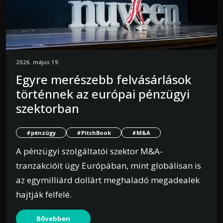
2026. május 19.
Egyre merészebb felvásárlások
történnek az európai pénzügyi
szektorban
#pénzügy
#PitchBook
#M&A
A pénzügyi szolgáltatói szektor M&A-
tranzakcióit úgy Európában, mint globálisan is
az egymilliárd dollárt meghaladó megadealek
hajtják felfelé.
Bővebben