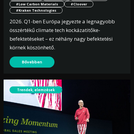
#Low Carbon Materials
#Cloover
#Kraken Technologies
2026. Q1-ben Európa jegyezte a legnagyobb
összértékű climate tech kockázatitőke-
befektetéseket – ez néhány nagy befektetési
körnek köszönhető.
Bővebben
Trendek, elemzések