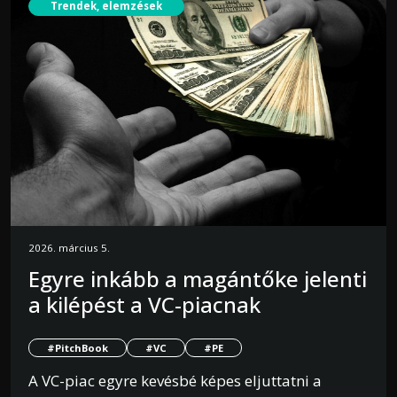
Trendek, elemzések
2026. március 5.
Egyre inkább a magántőke jelenti
a kilépést a VC-piacnak
#PitchBook
#VC
#PE
A VC-piac egyre kevésbé képes eljuttatni a