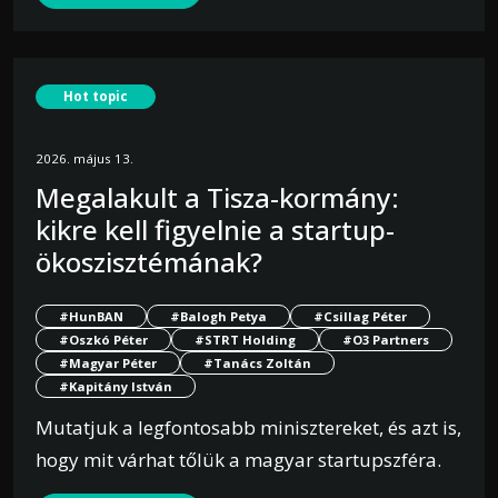
Hot topic
2026. május 13.
Megalakult a Tisza-kormány:
kikre kell figyelnie a startup-
ökoszisztémának?
#HunBAN
#Balogh Petya
#Csillag Péter
#Oszkó Péter
#STRT Holding
#O3 Partners
#Magyar Péter
#Tanács Zoltán
#Kapitány István
Mutatjuk a legfontosabb minisztereket, és azt is,
hogy mit várhat tőlük a magyar startupszféra.