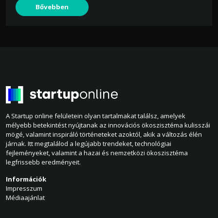
Bővebben
A Startup online felületein olyan tartalmakat találsz, amelyek
mélyebb betekintést nyújtanak az innovációs ökoszisztéma kulisszái
mögé, valamint inspiráló történeteket azoktól, akik a változás élén
járnak. Itt megtalálod a legújabb trendeket, technológiai
fejleményeket, valamint a hazai és nemzetközi ökoszisztéma
legfrissebb eredményeit.
Információk
Impresszum
Médiaajánlat