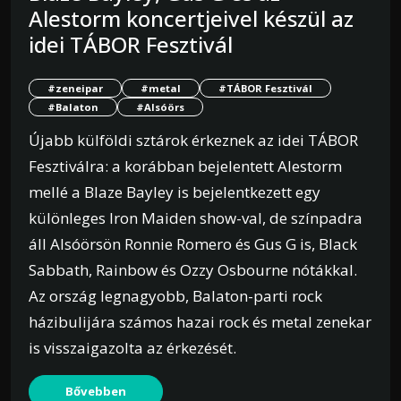
Alestorm koncertjeivel készül az
idei TÁBOR Fesztivál
#zeneipar
#metal
#TÁBOR Fesztivál
#Balaton
#Alsóörs
Újabb külföldi sztárok érkeznek az idei TÁBOR
Fesztiválra: a korábban bejelentett Alestorm
mellé a Blaze Bayley is bejelentkezett egy
különleges Iron Maiden show-val, de színpadra
áll Alsóörsön Ronnie Romero és Gus G is, Black
Sabbath, Rainbow és Ozzy Osbourne nótákkal.
Az ország legnagyobb, Balaton-parti rock
házibulijára számos hazai rock és metal zenekar
is visszaigazolta az érkezését.
Bővebben