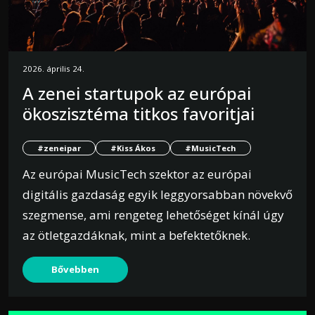
2026. április 24.
A zenei startupok az európai
ökoszisztéma titkos favoritjai
#zeneipar
#Kiss Ákos
#MusicTech
Az európai MusicTech szektor az európai
digitális gazdaság egyik leggyorsabban növekvő
szegmense, ami rengeteg lehetőséget kínál úgy
az ötletgazdáknak, mint a befektetőknek.
Bővebben