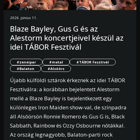
2026. június 11.
Blaze Bayley, Gus G és az
Alestorm koncertjeivel készül az
idei TÁBOR Fesztivál
#zeneipar
#metal
#TÁBOR Fesztivál
#Balaton
#Alsóörs
Újabb külföldi sztárok érkeznek az idei TÁBOR
Fesztiválra: a korábban bejelentett Alestorm
mellé a Blaze Bayley is bejelentkezett egy
különleges Iron Maiden show-val, de színpadra
áll Alsóörsön Ronnie Romero és Gus G is, Black
Sabbath, Rainbow és Ozzy Osbourne nótákkal.
Az ország legnagyobb, Balaton-parti rock