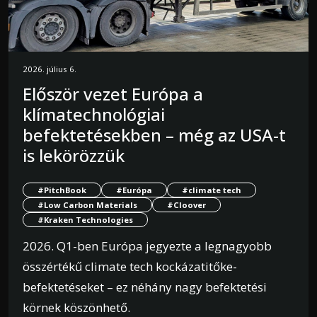
2026. július 6.
Először vezet Európa a
klímatechnológiai
befektetésekben – még az USA-t
is lekörözzük
#PitchBook
#Európa
#climate tech
#Low Carbon Materials
#Cloover
#Kraken Technologies
2026. Q1-ben Európa jegyezte a legnagyobb
összértékű climate tech kockázatitőke-
befektetéseket – ez néhány nagy befektetési
körnek köszönhető.