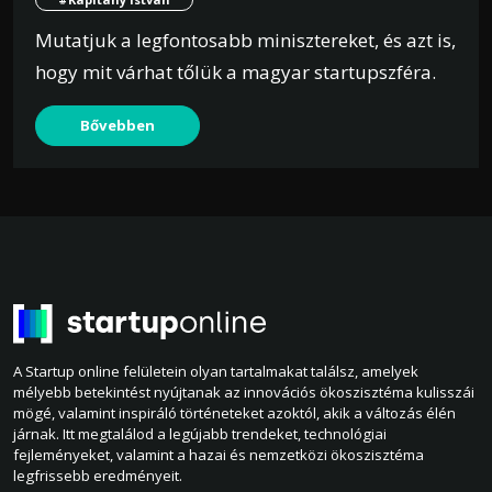
Mutatjuk a legfontosabb minisztereket, és azt is,
hogy mit várhat tőlük a magyar startupszféra.
Bővebben
A Startup online felületein olyan tartalmakat találsz, amelyek
mélyebb betekintést nyújtanak az innovációs ökoszisztéma kulisszái
mögé, valamint inspiráló történeteket azoktól, akik a változás élén
járnak. Itt megtalálod a legújabb trendeket, technológiai
fejleményeket, valamint a hazai és nemzetközi ökoszisztéma
legfrissebb eredményeit.