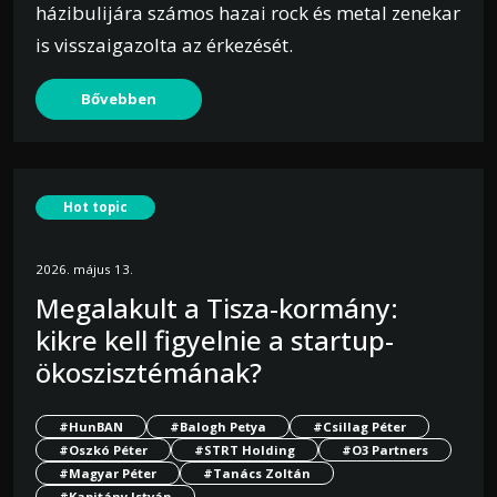
házibulijára számos hazai rock és metal zenekar
is visszaigazolta az érkezését.
Bővebben
Hot topic
2026. május 13.
Megalakult a Tisza-kormány:
kikre kell figyelnie a startup-
ökoszisztémának?
#HunBAN
#Balogh Petya
#Csillag Péter
#Oszkó Péter
#STRT Holding
#O3 Partners
#Magyar Péter
#Tanács Zoltán
#Kapitány István