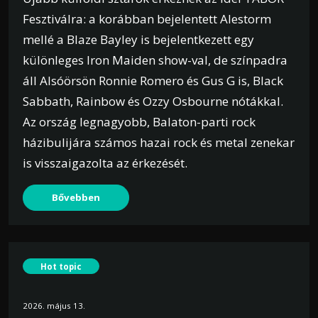
Fesztiválra: a korábban bejelentett Alestorm
mellé a Blaze Bayley is bejelentkezett egy
különleges Iron Maiden show-val, de színpadra
áll Alsóörsön Ronnie Romero és Gus G is, Black
Sabbath, Rainbow és Ozzy Osbourne nótákkal.
Az ország legnagyobb, Balaton-parti rock
házibulijára számos hazai rock és metal zenekar
is visszaigazolta az érkezését.
Bővebben
Hot topic
2026. május 13.