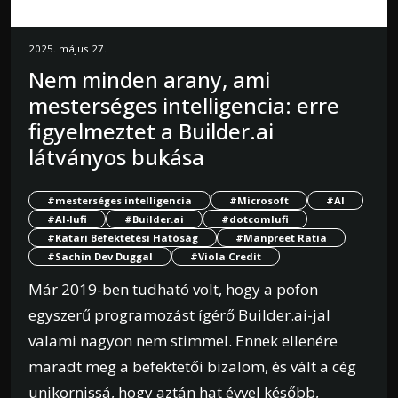
2025. május 27.
Nem minden arany, ami
mesterséges intelligencia: erre
figyelmeztet a Builder.ai
látványos bukása
#mesterséges intelligencia
#Microsoft
#AI
#AI-lufi
#Builder.ai
#dotcomlufi
#Katari Befektetési Hatóság
#Manpreet Ratia
#Sachin Dev Duggal
#Viola Credit
Már 2019-ben tudható volt, hogy a pofon
egyszerű programozást ígérő Builder.ai-jal
valami nagyon nem stimmel. Ennek ellenére
maradt meg a befektetői bizalom, és vált a cég
unikornissá, hogy aztán hat évvel később,