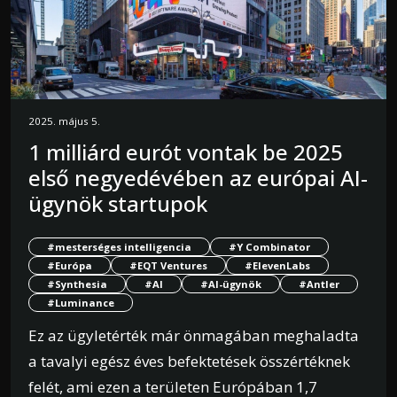
2025. május 5.
1 milliárd eurót vontak be 2025
első negyedévében az európai AI-
ügynök startupok
#mesterséges intelligencia
#Y Combinator
#Európa
#EQT Ventures
#ElevenLabs
#Synthesia
#AI
#AI-ügynök
#Antler
#Luminance
Ez az ügyletérték már önmagában meghaladta
a tavalyi egész éves befektetések összértéknek
felét, ami ezen a területen Európában 1,7