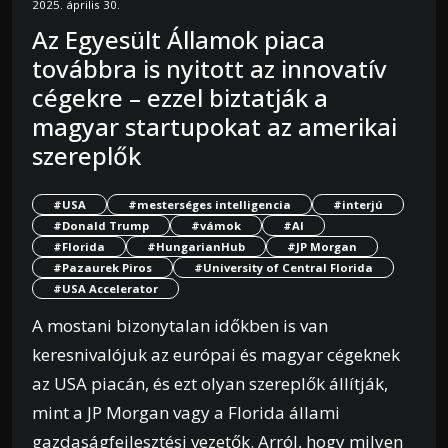
2025. április 30.
Az Egyesült Államok piaca
továbbra is nyitott az innovatív
cégekre – ezzel biztatják a
magyar startupokat az amerikai
szereplők
#USA
#mesterséges intelligencia
#interjú
#Donald Trump
#vámok
#AI
#Florida
#HungarianHub
#JP Morgan
#Pazaurek Piros
#University of Central Florida
#USA Accelerator
A mostani bizonytalan időkben is van
keresnivalójuk az európai és magyar cégeknek
az USA piacán, és ezt olyan szereplők állítják,
mint a JP Morgan vagy a Florida állami
gazdaságfejlesztési vezetők. Arról, hogy milyen