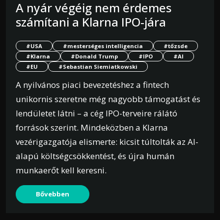
A nyár végéig nem érdemes
számítani a Klarna IPO-jára
#USA
#mesterséges intelligencia
#tőzsde
#Klarna
#Donald Trump
#IPO
#AI
#EU
#Sebastian Siemiatkowski
A nyilvános piaci bevezetéshez a fintech
unikornis szeretne még nagyobb támogatást és
lendületet látni – a cég IPO-terveire rálátó
források szerint. Mindeközben a Klarna
vezérigazgatója elismerte: kicsit túltolták az AI-
alapú költségcsökkentést, és újra humán
munkaerőt kell keresni.
Bővebben