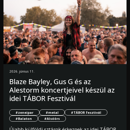
2026. június 11.
Blaze Bayley, Gus G és az
Alestorm koncertjeivel készül az
idei TÁBOR Fesztivál
#zeneipar
#metal
#TÁBOR Fesztivál
#Balaton
#Alsóörs
Újabb külföldi sztárok érkeznek az idei TÁBOR