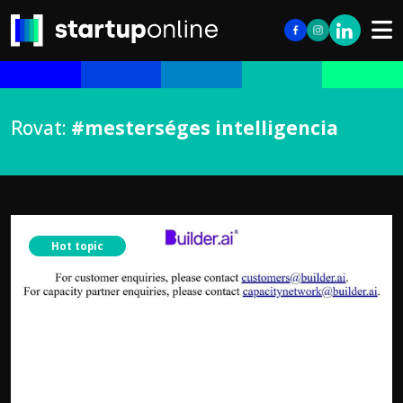
Rovat:
#mesterséges intelligencia
Hot topic