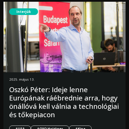
Interjúk
2025. május 13.
Oszkó Péter: Ideje lenne
Európának ráébrednie arra, hogy
önállóvá kell válnia a technológiai
és tőkepiacon
#USA
#OXO Holdings
#Kína