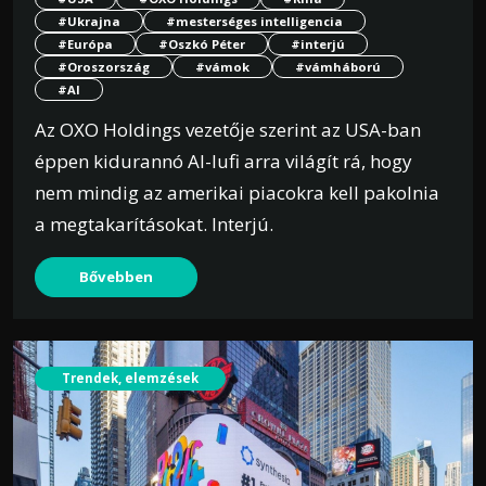
#Ukrajna
#mesterséges intelligencia
#Európa
#Oszkó Péter
#interjú
#Oroszország
#vámok
#vámháború
#AI
Az OXO Holdings vezetője szerint az USA-ban
éppen kidurannó AI-lufi arra világít rá, hogy
nem mindig az amerikai piacokra kell pakolnia
a megtakarításokat. Interjú.
Bővebben
Trendek, elemzések