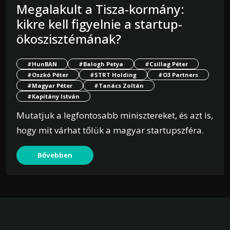
Megalakult a Tisza-kormány:
kikre kell figyelnie a startup-
ökoszisztémának?
#HunBAN
#Balogh Petya
#Csillag Péter
#Oszkó Péter
#STRT Holding
#O3 Partners
#Magyar Péter
#Tanács Zoltán
#Kapitány István
Mutatjuk a legfontosabb minisztereket, és azt is,
hogy mit várhat tőlük a magyar startupszféra.
Bővebben